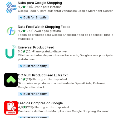
Nabu para Google Shopping
de 5 estrelas
4,7
(511)
•
Grátis para instalar
511 avaliações ao todo
Google Feed AI para aumentar vendas no Google Merchant Center
Built for Shopify
Data Feed Watch Shopping Feeds
de 5 estrelas
4,7
(285)
•
Avaliação gratuita
285 avaliações ao todo
Feeds de produtos para Google Shopping, feed do Facebook, Bing e
muito mais
Universal Product Feed
de 5 estrelas
5,0
(23)
•
Plano gratuito disponível
23 avaliações ao todo
Otimize os dados de produtos no Facebook, Google e nas principais
plataformas
Built for Shopify
OC Multi Product Feed LLMs.txt
de 5 estrelas
5,0
(21)
•
Plano gratuito disponível
21 avaliações ao todo
Sincronize os produtos com os feeds do OpenAI Ads, Pinterest,
Google e Facebook
Built for Shopify
Feed de Compras do Google
de 5 estrelas
4,9
(213)
•
Plano gratuito disponível
213 avaliações ao todo
Crie Feeds de Produtos Múltiplos Para Google Shopping Microsof
Built for Shopify