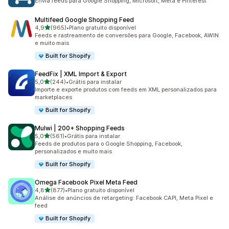
Envia feeds para Google Shopping, Microsoft, Meta e Pinterest
Multifeed Google Shopping Feed
de 5 estrelas
4,9
(965)
•
Plano gratuito disponível
965 avaliações ao todo
Feeds e rastreamento de conversões para Google, Facebook, AWIN
e muito mais
Built for Shopify
FeedFix | XML Import & Export
de 5 estrelas
5,0
(244)
•
Grátis para instalar
244 avaliações ao todo
Importe e exporte produtos com feeds em XML personalizados para
marketplaces
Built for Shopify
Mulwi | 200+ Shopping Feeds
de 5 estrelas
5,0
(561)
•
Grátis para instalar
561 avaliações ao todo
Feeds de produtos para o Google Shopping, Facebook,
personalizados e muito mais
Built for Shopify
Omega Facebook Pixel Meta Feed
de 5 estrelas
4,8
(877)
•
Plano gratuito disponível
877 avaliações ao todo
Análise de anúncios de retargeting: Facebook CAPI, Meta Pixel e
feed
Built for Shopify