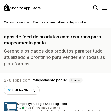
Shopify App Store
Canais de vendas
Vendas online
Feeds de produtos
apps de feed de produtos com recursos para
mapeamento por ia
Gerencie os dados dos produtos para ter tudo
atualizado e prontinho para vender em todas as
plataformas.
278 apps com
Mapeamento por IA
Limpar
Built for Shopify
Simprosys Google Shopping Feed
de 5 estrelas
4,9
(4.353)
•
Avaliação gratuita
4353 avaliações ao todo