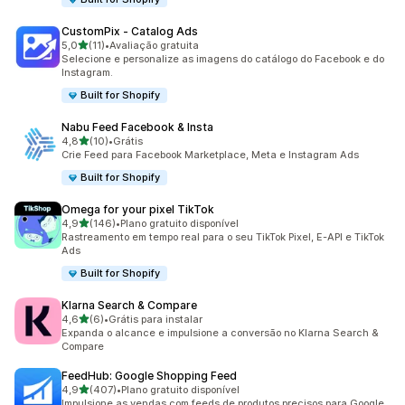
CustomPix ‑ Catalog Ads
de 5 estrelas
5,0
(11)
•
Avaliação gratuita
11 avaliações ao todo
Selecione e personalize as imagens do catálogo do Facebook e do
Instagram.
Built for Shopify
Nabu Feed Facebook & Insta
de 5 estrelas
4,8
(10)
•
Grátis
10 avaliações ao todo
Crie Feed para Facebook Marketplace, Meta e Instagram Ads
Built for Shopify
Omega for your pixel TikTok
de 5 estrelas
4,9
(146)
•
Plano gratuito disponível
146 avaliações ao todo
Rastreamento em tempo real para o seu TikTok Pixel, E-API e TikTok
Ads
Built for Shopify
Klarna Search & Compare
de 5 estrelas
4,6
(6)
•
Grátis para instalar
6 avaliações ao todo
Expanda o alcance e impulsione a conversão no Klarna Search &
Compare
FeedHub: Google Shopping Feed
de 5 estrelas
4,9
(407)
•
Plano gratuito disponível
407 avaliações ao todo
Impulsione as vendas com feeds de produtos precisos para Google