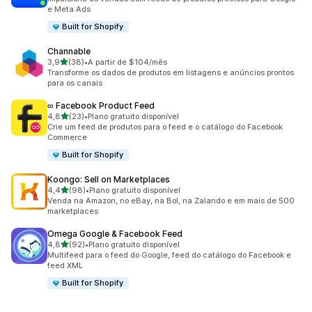
e Meta Ads
Built for Shopify
Channable
de 5 estrelas
3,9
(38)
•
A partir de $104/mês
38 avaliações ao todo
Transforme os dados de produtos em listagens e anúncios prontos
para os canais
∞ Facebook Product Feed
de 5 estrelas
4,8
(23)
•
Plano gratuito disponível
23 avaliações ao todo
Crie um feed de produtos para o feed e o catálogo do Facebook
Commerce
Built for Shopify
Koongo: Sell on Marketplaces
de 5 estrelas
4,4
(98)
•
Plano gratuito disponível
98 avaliações ao todo
Venda na Amazon, no eBay, na Bol, na Zalando e em mais de 500
marketplaces
Omega Google & Facebook Feed
de 5 estrelas
4,8
(92)
•
Plano gratuito disponível
92 avaliações ao todo
Multifeed para o feed do Google, feed do catálogo do Facebook e
feed XML
Built for Shopify