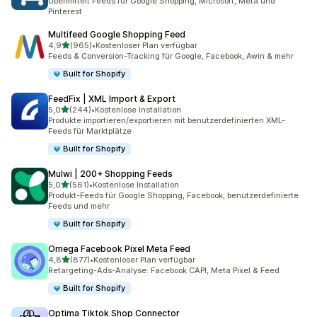
Übermittelt Feeds für Google Shopping, Microsoft, Meta und
Pinterest
Multifeed Google Shopping Feed
von 5 Sternen
4,9
(965)
•
Kostenloser Plan verfügbar
965 Rezensionen insgesamt
Feeds & Conversion-Tracking für Google, Facebook, Awin & mehr
Built for Shopify
FeedFix | XML Import & Export
von 5 Sternen
5,0
(244)
•
Kostenlose Installation
244 Rezensionen insgesamt
Produkte importieren/exportieren mit benutzerdefinierten XML-
Feeds für Marktplätze
Built for Shopify
Mulwi | 200+ Shopping Feeds
von 5 Sternen
5,0
(561)
•
Kostenlose Installation
561 Rezensionen insgesamt
Produkt-Feeds für Google Shopping, Facebook, benutzerdefinierte
Feeds und mehr
Built for Shopify
Omega Facebook Pixel Meta Feed
von 5 Sternen
4,8
(877)
•
Kostenloser Plan verfügbar
877 Rezensionen insgesamt
Retargeting-Ads-Analyse: Facebook CAPI, Meta Pixel & Feed
Built for Shopify
Optima Tiktok Shop Connector