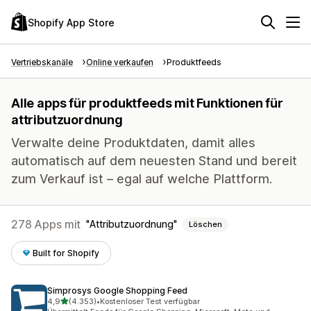
Shopify App Store
Vertriebskanäle
Online verkaufen
Produktfeeds
Alle apps für produktfeeds mit Funktionen für
attributzuordnung
Verwalte deine Produktdaten, damit alles
automatisch auf dem neuesten Stand und bereit
zum Verkauf ist – egal auf welche Plattform.
278 Apps mit
Attributzuordnung
Löschen
Built for Shopify
Simprosys Google Shopping Feed
von 5 Sternen
4,9
(4.353)
•
Kostenloser Test verfügbar
4353 Rezensionen insgesamt