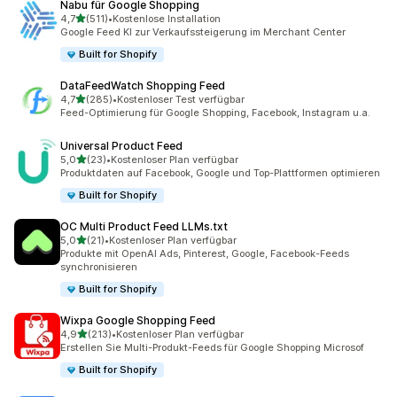
Nabu für Google Shopping
von 5 Sternen
4,7
(511)
•
Kostenlose Installation
511 Rezensionen insgesamt
Google Feed KI zur Verkaufssteigerung im Merchant Center
Built for Shopify
DataFeedWatch Shopping Feed
von 5 Sternen
4,7
(285)
•
Kostenloser Test verfügbar
285 Rezensionen insgesamt
Feed-Optimierung für Google Shopping, Facebook, Instagram u.a.
Universal Product Feed
von 5 Sternen
5,0
(23)
•
Kostenloser Plan verfügbar
23 Rezensionen insgesamt
Produktdaten auf Facebook, Google und Top-Plattformen optimieren
Built for Shopify
OC Multi Product Feed LLMs.txt
von 5 Sternen
5,0
(21)
•
Kostenloser Plan verfügbar
21 Rezensionen insgesamt
Produkte mit OpenAI Ads, Pinterest, Google, Facebook-Feeds
synchronisieren
Built for Shopify
Wixpa Google Shopping Feed
von 5 Sternen
4,9
(213)
•
Kostenloser Plan verfügbar
213 Rezensionen insgesamt
Erstellen Sie Multi-Produkt-Feeds für Google Shopping Microsof
Built for Shopify