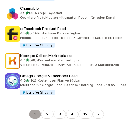
Channable
von 5 Sternen
3,9
(38)
•
Ab $104/Monat
38 Rezensionen insgesamt
Optimiere Produktdaten mit smarten Regeln für jeden Kanal
∞ Facebook Product Feed
von 5 Sternen
4,8
(23)
•
Kostenloser Plan verfügbar
23 Rezensionen insgesamt
Produkt-Feed für Facebook-Feed & Commerce-Katalog erstellen
Built for Shopify
Koongo: Sell on Marketplaces
von 5 Sternen
4,4
(98)
•
Kostenloser Plan verfügbar
98 Rezensionen insgesamt
Verkaufe auf Amazon, eBay, Bol, Zalando + 500 Marktplätzen
Omega Google & Facebook Feed
von 5 Sternen
4,8
(92)
•
Kostenloser Plan verfügbar
92 Rezensionen insgesamt
Multifeed für Google-Feed, Facebook-Katalog-Feed und XML-Feed
Built for Shopify
1
2
3
4
12