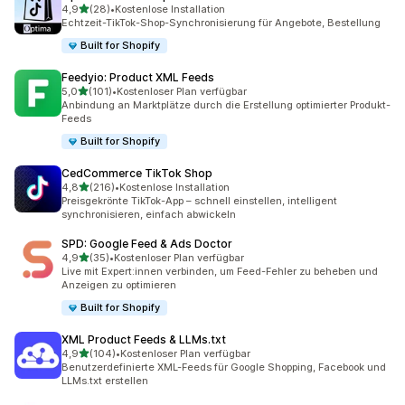
von 5 Sternen
4,9
(28)
•
Kostenlose Installation
28 Rezensionen insgesamt
Echtzeit-TikTok-Shop-Synchronisierung für Angebote, Bestellung
Built for Shopify
Feedyio: Product XML Feeds
von 5 Sternen
5,0
(101)
•
Kostenloser Plan verfügbar
101 Rezensionen insgesamt
Anbindung an Marktplätze durch die Erstellung optimierter Produkt-
Feeds
Built for Shopify
CedCommerce TikTok Shop
von 5 Sternen
4,8
(216)
•
Kostenlose Installation
216 Rezensionen insgesamt
Preisgekrönte TikTok-App – schnell einstellen, intelligent
synchronisieren, einfach abwickeln
SPD: Google Feed & Ads Doctor
von 5 Sternen
4,9
(35)
•
Kostenloser Plan verfügbar
35 Rezensionen insgesamt
Live mit Expert:innen verbinden, um Feed-Fehler zu beheben und
Anzeigen zu optimieren
Built for Shopify
XML Product Feeds & LLMs.txt
von 5 Sternen
4,9
(104)
•
Kostenloser Plan verfügbar
104 Rezensionen insgesamt
Benutzerdefinierte XML-Feeds für Google Shopping, Facebook und
LLMs.txt erstellen