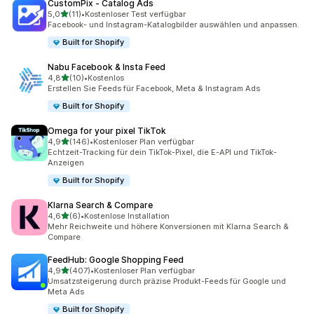
CustomPix ‑ Catalog Ads
von 5 Sternen
5,0
(11)
•
Kostenloser Test verfügbar
11 Rezensionen insgesamt
Facebook- und Instagram-Katalogbilder auswählen und anpassen.
Built for Shopify
Nabu Facebook & Insta Feed
von 5 Sternen
4,8
(10)
•
Kostenlos
10 Rezensionen insgesamt
Erstellen Sie Feeds für Facebook, Meta & Instagram Ads
Built for Shopify
Omega for your pixel TikTok
von 5 Sternen
4,9
(146)
•
Kostenloser Plan verfügbar
146 Rezensionen insgesamt
Echtzeit-Tracking für dein TikTok-Pixel, die E-API und TikTok-
Anzeigen
Built for Shopify
Klarna Search & Compare
von 5 Sternen
4,6
(6)
•
Kostenlose Installation
6 Rezensionen insgesamt
Mehr Reichweite und höhere Konversionen mit Klarna Search &
Compare
FeedHub: Google Shopping Feed
von 5 Sternen
4,9
(407)
•
Kostenloser Plan verfügbar
407 Rezensionen insgesamt
Umsatzsteigerung durch präzise Produkt-Feeds für Google und
Meta Ads
Built for Shopify