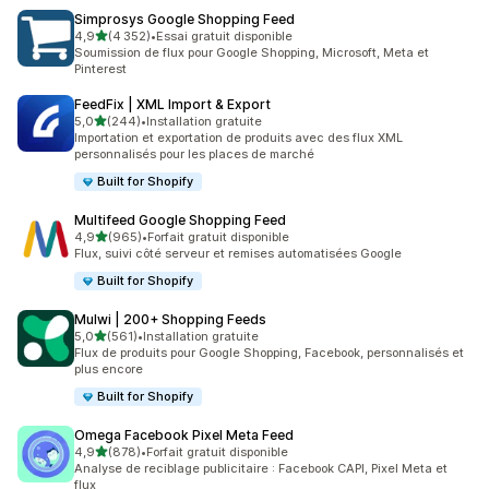
Simprosys Google Shopping Feed
étoile(s) sur 5
4,9
(4 352)
•
Essai gratuit disponible
4352 avis au total
Soumission de flux pour Google Shopping, Microsoft, Meta et
Pinterest
FeedFix | XML Import & Export
étoile(s) sur 5
5,0
(244)
•
Installation gratuite
244 avis au total
Importation et exportation de produits avec des flux XML
personnalisés pour les places de marché
Built for Shopify
Multifeed Google Shopping Feed
étoile(s) sur 5
4,9
(965)
•
Forfait gratuit disponible
965 avis au total
Flux, suivi côté serveur et remises automatisées Google
Built for Shopify
Mulwi | 200+ Shopping Feeds
étoile(s) sur 5
5,0
(561)
•
Installation gratuite
561 avis au total
Flux de produits pour Google Shopping, Facebook, personnalisés et
plus encore
Built for Shopify
Omega Facebook Pixel Meta Feed
étoile(s) sur 5
4,9
(878)
•
Forfait gratuit disponible
878 avis au total
Analyse de reciblage publicitaire : Facebook CAPI, Pixel Meta et
flux