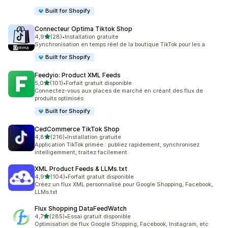
Built for Shopify
Connecteur Optima Tiktok Shop
étoile(s) sur 5
4,9
(28)
•
Installation gratuite
28 avis au total
Synchronisation en temps réel de la boutique TikTok pour les a
Built for Shopify
Feedyio: Product XML Feeds
étoile(s) sur 5
5,0
(101)
•
Forfait gratuit disponible
101 avis au total
Connectez-vous aux places de marché en créant des flux de
produits optimisés
Built for Shopify
CedCommerce TikTok Shop
étoile(s) sur 5
4,8
(216)
•
Installation gratuite
216 avis au total
Application TikTok primée : publiez rapidement, synchronisez
intelligemment, traitez facilement
XML Product Feeds & LLMs.txt
étoile(s) sur 5
4,9
(104)
•
Forfait gratuit disponible
104 avis au total
Créez un flux XML personnalisé pour Google Shopping, Facebook,
LLMs.txt
Flux Shopping DataFeedWatch
étoile(s) sur 5
4,7
(285)
•
Essai gratuit disponible
285 avis au total
Optimisation de flux Google Shopping, Facebook, Instagram, etc