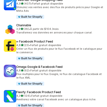
étoile(s) sur 5
4,9
(407)
•
Forfait gratuit disponible
407 avis au total
Stimulez vos ventes avec des flux de produits précis pour Google et
Meta Ads
Built for Shopify
Channable
étoile(s) sur 5
3,9
(38)
•
À partir de $104 /mois
38 avis au total
Transformez vos données en annonces pour chaque canal.
∞ Facebook Product Feed
étoile(s) sur 5
4,8
(23)
•
Forfait gratuit disponible
23 avis au total
Créer un flux de produits pour le flux Facebook et le catalogue pour
le commerce
Built for Shopify
Omega Google & Facebook Feed
étoile(s) sur 5
4,8
(92)
•
Forfait gratuit disponible
92 avis au total
Flux multiples pour le flux Google, le flux de catalogue Facebook et
le flux XML
Built for Shopify
Flexify: Facebook Product Feed
étoile(s) sur 5
4,3
(124)
•
Forfait gratuit disponible
124 avis au total
Améliorez votre canal Facebook avec un catalogue plus riche.
Built for Shopify