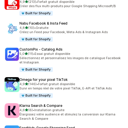
étoile(s) sur 5
4,9
(213)
•
Forfait gratuit disponible
213 avis au total
Créer des flux multi-produits pour Google Shopping Microsoft/B
Built for Shopify
Nabu Facebook & Insta Feed
étoile(s) sur 5
4,8
(10)
•
Gratuite
10 avis au total
Créez un Feed pour Facebook, Meta Ads & Instagram Ads
Built for Shopify
CustomPix ‑ Catalog Ads
étoile(s) sur 5
5,0
(11)
•
Essai gratuit disponible
11 avis au total
Sélectionnez et personnalisez les images de catalogue Facebook
et Instagram.
Built for Shopify
Omega for your pixel TikTok
étoile(s) sur 5
4,9
(146)
•
Forfait gratuit disponible
146 avis au total
Suivi en temps réel de votre pixel TikTok, E-API et TikTok Ads
Built for Shopify
Klarna Search & Compare
étoile(s) sur 5
4,6
(6)
•
Installation gratuite
6 avis au total
Élargissez votre audience et stimulez la conversion sur Klarna
Search & Compare
FeedHub: Google Shopping Feed