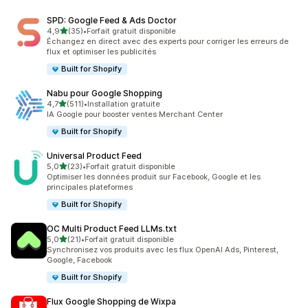
SPD: Google Feed & Ads Doctor
étoile(s) sur 5
4,9
(35)
•
Forfait gratuit disponible
35 avis au total
Échangez en direct avec des experts pour corriger les erreurs de
flux et optimiser les publicités
Built for Shopify
Nabu pour Google Shopping
étoile(s) sur 5
4,7
(511)
•
Installation gratuite
511 avis au total
IA Google pour booster ventes Merchant Center
Built for Shopify
Universal Product Feed
étoile(s) sur 5
5,0
(23)
•
Forfait gratuit disponible
23 avis au total
Optimiser les données produit sur Facebook, Google et les
principales plateformes
Built for Shopify
OC Multi Product Feed LLMs.txt
étoile(s) sur 5
5,0
(21)
•
Forfait gratuit disponible
21 avis au total
Synchronisez vos produits avec les flux OpenAI Ads, Pinterest,
Google, Facebook
Built for Shopify
Flux Google Shopping de Wixpa