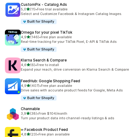
CustomPix ‑ Catalog Ads
na 5 gwiazdek
5,0
(11)
•
Free trial available
Łączna liczba recenzji: 11
Select and Customize Facebook & Instagram Catalog Images.
Built for Shopify
Omega for your pixel TikTok
na 5 gwiazdek
4,9
(146)
•
Free plan available
Łączna liczba recenzji: 146
Real-time tracking for your TikTok Pixel, E-API & TikTok Ads
Built for Shopify
Klarna Search & Compare
na 5 gwiazdek
4,6
(6)
•
Free to install
Łączna liczba recenzji: 6
Expand your reach, drive conversion on Klarna Search & Compare
FeedHub: Google Shopping Feed
na 5 gwiazdek
4,9
(407)
•
Free plan available
Łączna liczba recenzji: 407
Drive sales with accurate product feeds for Google, Meta Ads
Built for Shopify
Channable
na 5 gwiazdek
3,9
(38)
•
From $104/month
Łączna liczba recenzji: 38
Turn your product data into channel-ready listings & ads
∞ Facebook Product Feed
na 5 gwiazdek
4,8
(23)
•
Free plan available
Łączna liczba recenzji: 23