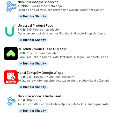
Nabu dla Google Shopping
na 5 gwiazdek
4,7
(511)
•
Bezpłatna instalacja
Łączna liczba recenzji: 511
Google Feed AI zwiększa sprzedaż z Google Merchant Center
Built for Shopify
Universal Product Feed
na 5 gwiazdek
5,0
(23)
•
Free plan available
Łączna liczba recenzji: 23
Optimize product data across Facebook, Google & top platforms
Built for Shopify
OC Multi Product Feed LLMs.txt
na 5 gwiazdek
5,0
(21)
•
Free plan available
Łączna liczba recenzji: 21
Sync Products to OpenAI Ads, Pinterest, Google, Facebook Feeds
Built for Shopify
Kanał Zakupów Google Wixpa
na 5 gwiazdek
4,9
(213)
•
Bezpłatny plan jest dostępny
Łączna liczba recenzji: 213
Twórz kanały informacyjne dotyczące wielu produktów dla Zakupó
Built for Shopify
Nabu Facebook & Insta Feed
na 5 gwiazdek
4,8
(10)
•
Gratis
Łączna liczba recenzji: 10
Twórz Feed dla Facebook Marketplace, Meta Ads i Instagram Ads
Built for Shopify