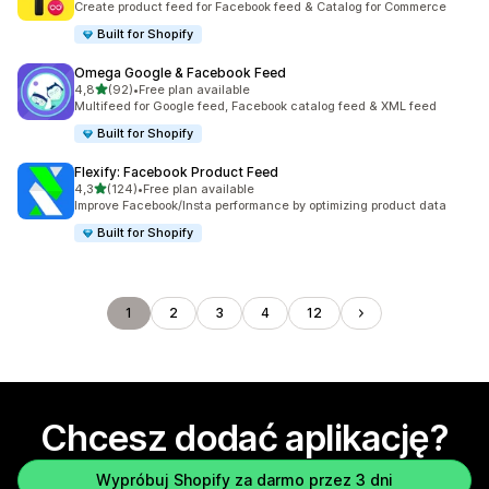
Create product feed for Facebook feed & Catalog for Commerce
Built for Shopify
Omega Google & Facebook Feed
na 5 gwiazdek
4,8
(92)
•
Free plan available
Łączna liczba recenzji: 92
Multifeed for Google feed, Facebook catalog feed & XML feed
Built for Shopify
Flexify: Facebook Product Feed
na 5 gwiazdek
4,3
(124)
•
Free plan available
Łączna liczba recenzji: 124
Improve Facebook/Insta performance by optimizing product data
Built for Shopify
1
2
3
4
12
Chcesz dodać aplikację?
Wypróbuj Shopify za darmo przez 3 dni