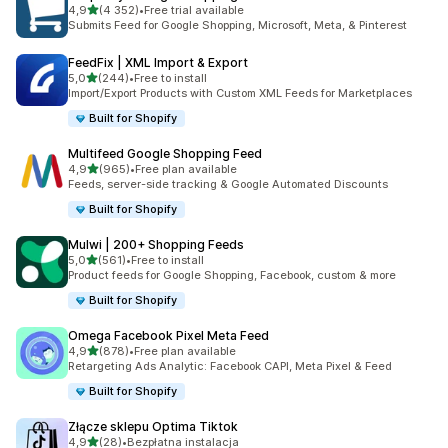
na 5 gwiazdek
4,9
(4 352)
•
Free trial available
Łączna liczba recenzji: 4352
Submits Feed for Google Shopping, Microsoft, Meta, & Pinterest
FeedFix | XML Import & Export
na 5 gwiazdek
5,0
(244)
•
Free to install
Łączna liczba recenzji: 244
Import/Export Products with Custom XML Feeds for Marketplaces
Built for Shopify
Multifeed Google Shopping Feed
na 5 gwiazdek
4,9
(965)
•
Free plan available
Łączna liczba recenzji: 965
Feeds, server-side tracking & Google Automated Discounts
Built for Shopify
Mulwi | 200+ Shopping Feeds
na 5 gwiazdek
5,0
(561)
•
Free to install
Łączna liczba recenzji: 561
Product feeds for Google Shopping, Facebook, custom & more
Built for Shopify
Omega Facebook Pixel Meta Feed
na 5 gwiazdek
4,9
(878)
•
Free plan available
Łączna liczba recenzji: 878
Retargeting Ads Analytic: Facebook CAPI, Meta Pixel & Feed
Built for Shopify
Złącze sklepu Optima Tiktok
na 5 gwiazdek
4,9
(28)
•
Bezpłatna instalacja