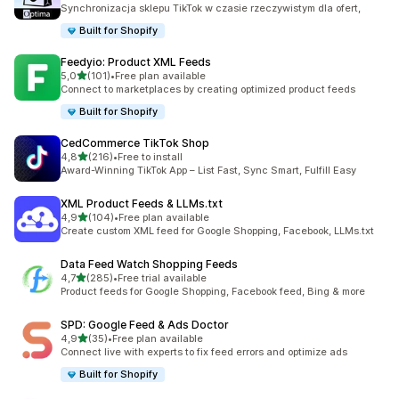
Łączna liczba recenzji: 28
Synchronizacja sklepu TikTok w czasie rzeczywistym dla ofert,
Built for Shopify
Feedyio: Product XML Feeds
na 5 gwiazdek
5,0
(101)
•
Free plan available
Łączna liczba recenzji: 101
Connect to marketplaces by creating optimized product feeds
Built for Shopify
CedCommerce TikTok Shop
na 5 gwiazdek
4,8
(216)
•
Free to install
Łączna liczba recenzji: 216
Award-Winning TikTok App – List Fast, Sync Smart, Fulfill Easy
XML Product Feeds & LLMs.txt
na 5 gwiazdek
4,9
(104)
•
Free plan available
Łączna liczba recenzji: 104
Create custom XML feed for Google Shopping, Facebook, LLMs.txt
Data Feed Watch Shopping Feeds
na 5 gwiazdek
4,7
(285)
•
Free trial available
Łączna liczba recenzji: 285
Product feeds for Google Shopping, Facebook feed, Bing & more
SPD: Google Feed & Ads Doctor
na 5 gwiazdek
4,9
(35)
•
Free plan available
Łączna liczba recenzji: 35
Connect live with experts to fix feed errors and optimize ads
Built for Shopify