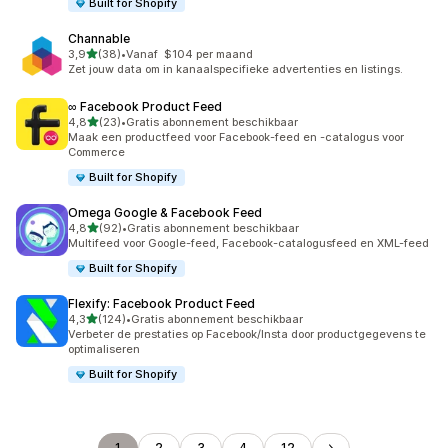
Built for Shopify
Channable
van 5 sterren
3,9
(38)
•
Vanaf $104 per maand
38 recensies in totaal
Zet jouw data om in kanaalspecifieke advertenties en listings.
∞ Facebook Product Feed
van 5 sterren
4,8
(23)
•
Gratis abonnement beschikbaar
23 recensies in totaal
Maak een productfeed voor Facebook-feed en -catalogus voor
Commerce
Built for Shopify
Omega Google & Facebook Feed
van 5 sterren
4,8
(92)
•
Gratis abonnement beschikbaar
92 recensies in totaal
Multifeed voor Google-feed, Facebook-catalogusfeed en XML-feed
Built for Shopify
Flexify: Facebook Product Feed
van 5 sterren
4,3
(124)
•
Gratis abonnement beschikbaar
124 recensies in totaal
Verbeter de prestaties op Facebook/Insta door productgegevens te
optimaliseren
Built for Shopify
1
2
3
4
12