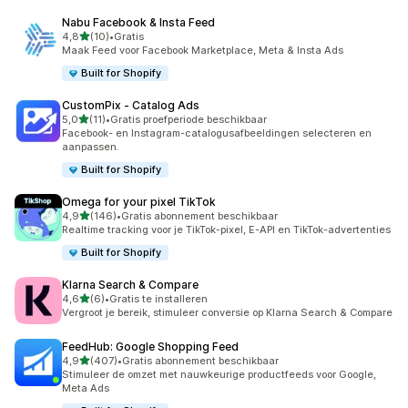
Nabu Facebook & Insta Feed
van 5 sterren
4,8
(10)
•
Gratis
10 recensies in totaal
Maak Feed voor Facebook Marketplace, Meta & Insta Ads
Built for Shopify
CustomPix ‑ Catalog Ads
van 5 sterren
5,0
(11)
•
Gratis proefperiode beschikbaar
11 recensies in totaal
Facebook- en Instagram-catalogusafbeeldingen selecteren en
aanpassen.
Built for Shopify
Omega for your pixel TikTok
van 5 sterren
4,9
(146)
•
Gratis abonnement beschikbaar
146 recensies in totaal
Realtime tracking voor je TikTok-pixel, E-API en TikTok-advertenties
Built for Shopify
Klarna Search & Compare
van 5 sterren
4,6
(6)
•
Gratis te installeren
6 recensies in totaal
Vergroot je bereik, stimuleer conversie op Klarna Search & Compare
FeedHub: Google Shopping Feed
van 5 sterren
4,9
(407)
•
Gratis abonnement beschikbaar
407 recensies in totaal
Stimuleer de omzet met nauwkeurige productfeeds voor Google,
Meta Ads