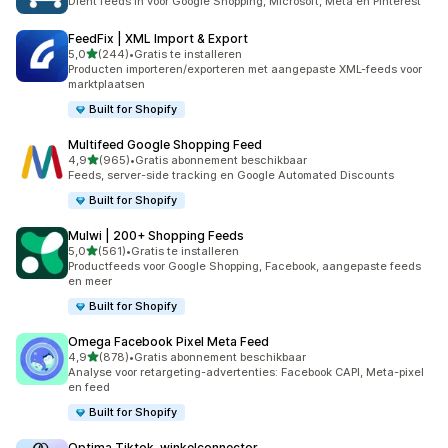
Dient feeds in voor Google Shopping, Microsoft, Meta en Pinterest
FeedFix | XML Import & Export
van 5 sterren
5,0
(244)
•
Gratis te installeren
244 recensies in totaal
Producten importeren/exporteren met aangepaste XML-feeds voor
marktplaatsen
Built for Shopify
Multifeed Google Shopping Feed
van 5 sterren
4,9
(965)
•
Gratis abonnement beschikbaar
965 recensies in totaal
Feeds, server-side tracking en Google Automated Discounts
Built for Shopify
Mulwi | 200+ Shopping Feeds
van 5 sterren
5,0
(561)
•
Gratis te installeren
561 recensies in totaal
Productfeeds voor Google Shopping, Facebook, aangepaste feeds
en meer
Built for Shopify
Omega Facebook Pixel Meta Feed
van 5 sterren
4,9
(878)
•
Gratis abonnement beschikbaar
878 recensies in totaal
Analyse voor retargeting-advertenties: Facebook CAPI, Meta-pixel
en feed
Built for Shopify
Optima Tiktok‑winkelconnector