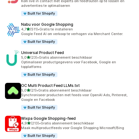
Kom live in contact met experts om feedfouten op te lossen en
advertenties te optimaliseren
Built for Shopify
Nabu voor Google Shopping
van 5 sterren
4,7
(511)
•
Gratis te installeren
511 recensies in totaal
Google Feed AI om verkoop te verhogen via Merchant Center.
Built for Shopify
Universal Product Feed
van 5 sterren
5,0
(23)
•
Gratis abonnement beschikbaar
23 recensies in totaal
Optimaliseer productgegevens voor Facebook, Google en
topplatforms
Built for Shopify
OC Multi Product Feed LLMs.txt
van 5 sterren
5,0
(21)
•
Gratis abonnement beschikbaar
21 recensies in totaal
Synchroniseer producten met feeds voor OpenAI Ads, Pinterest,
Google en Facebook
Built for Shopify
Wixpa Google Shopping‑feed
van 5 sterren
4,9
(213)
•
Gratis abonnement beschikbaar
213 recensies in totaal
Maak multiproductfeeds voor Google Shopping Microsoft/Bing
Built for Shopify