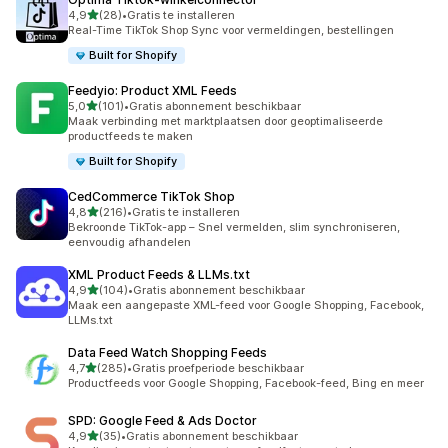
van 5 sterren
4,9
(28)
•
Gratis te installeren
28 recensies in totaal
Real-Time TikTok Shop Sync voor vermeldingen, bestellingen
Built for Shopify
Feedyio: Product XML Feeds
van 5 sterren
5,0
(101)
•
Gratis abonnement beschikbaar
101 recensies in totaal
Maak verbinding met marktplaatsen door geoptimaliseerde
productfeeds te maken
Built for Shopify
CedCommerce TikTok Shop
van 5 sterren
4,8
(216)
•
Gratis te installeren
216 recensies in totaal
Bekroonde TikTok-app – Snel vermelden, slim synchroniseren,
eenvoudig afhandelen
XML Product Feeds & LLMs.txt
van 5 sterren
4,9
(104)
•
Gratis abonnement beschikbaar
104 recensies in totaal
Maak een aangepaste XML-feed voor Google Shopping, Facebook,
LLMs.txt
Data Feed Watch Shopping Feeds
van 5 sterren
4,7
(285)
•
Gratis proefperiode beschikbaar
285 recensies in totaal
Productfeeds voor Google Shopping, Facebook-feed, Bing en meer
SPD: Google Feed & Ads Doctor
van 5 sterren
4,9
(35)
•
Gratis abonnement beschikbaar
35 recensies in totaal