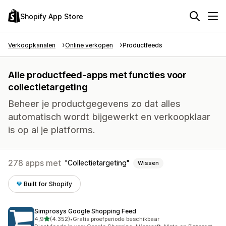
Shopify App Store
Verkoopkanalen
Online verkopen
Productfeeds
Alle productfeed-apps met functies voor
collectietargeting
Beheer je productgegevens zo dat alles
automatisch wordt bijgewerkt en verkoopklaar
is op al je platforms.
278 apps met
Collectietargeting
Wissen
Built for Shopify
Simprosys Google Shopping Feed
van 5 sterren
4,9
(4.352)
•
Gratis proefperiode beschikbaar
4352 recensies in totaal