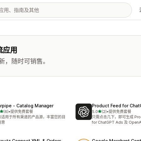
流应用
新，随时可销售。
rpipe ‑ Catalog Manager
Product Feed for Cha
星（满分 5 星）
星（满分 5 星）
(6)
•
提供免费套餐
5.0
(2)
•
提供免费套餐
 6 条评论
总共 2 条评论
布适用于所有渠道的产品源，丰富您的目
只需点击几下，即可生成 Produ
创意
for ChatGPT Ads 及 OpenA
routz Connect XML & Orders
Google Merchant Cent