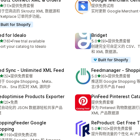
星（满分 5 星）
(11)
•
提供免费套餐
提供免费试用
 11 条评论
于您商店的 Skroutz XML 数据源和
实时更新 Google Merchant 
rketplace 订单同步功能。
Built for Shopify
ed for Idealo
Bridget
星（满分 5 星）
星（满分 5 星）
(16)
•
Free trial available
5.0
(9)
•
提供免费套餐
 16 条评论
总共 9 条评论
ort your catalog to Idealo
创建完全可自定义的 CSV、T
和 XML 数据源。
Built for Shopify
ed Sync ‑ Unlimited XML Feed
Feedmanager ‑ Shopp
星（满分 5 星）
星（满分 5 星）
(5)
•
提供免费套餐
5.0
(6)
•
提供免费套餐
 5 条评论
总共 6 条评论
于 Google Shopping、Meta、
推送到 Google Shoppin
kTok、Sna 的实时 XML 源同步
言/多货币产品 Feed
edoptimise Products Exporter
PinFeed Pinterest Cat
星（满分 5 星）
(2)
•
免费
提供免费套餐
 2 条评论
过自动化的 JSON 数据源轻松共享产品
专为 Pinterest 购物数据
据
XML 产品数据源
oppingFeeder Google
ReProduct: Get Free Tr
星（满分 5 星）
opping
5.0
(10)
•
提供免费套餐
总共 10 条评论
提升购物流量的个性化 AI 
星（满分 5 星）
(119)
•
提供免费试用
 119 条评论