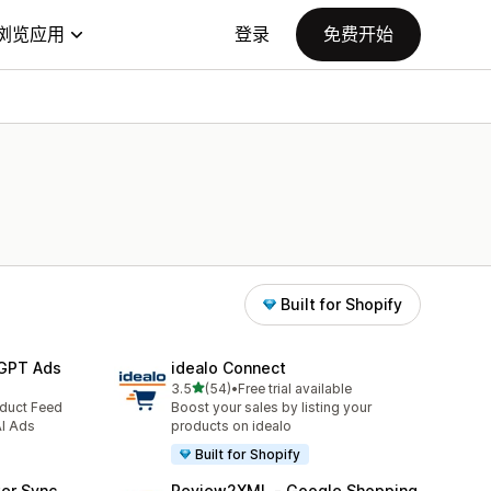
浏览应用
登录
免费开始
Built for Shopify
tGPT Ads
idealo Connect
星（满分 5 星）
3.5
(54)
•
Free trial available
总共 54 条评论
ct Feed
Boost your sales by listing your
I Ads
products on idealo
Built for Shopify
er Sync
Review2XML ‑ Google Shopping