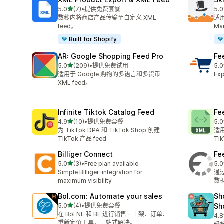
星（满分 5 星）
5.0
(7)
•
提供免费套餐
5.0
总共 7 条评论
总共
数秒内将商店产品传输至自定义 XML
适用
feed。
Ma
Built for Shopify
AR: Google Shopping Feed Pro
Fe
星（满分 5 星）
5.0
(209)
•
提供免费试用
5.0
总共 209 条评论
总共
适用于 Google 购物的多语言和多货币
Exp
XML feed。
Infinite Tiktok Catalog Feed
Fe
星（满分 5 星）
4.9
(10)
•
提供免费套餐
5.0
总共 10 条评论
总共
为 TikTok DPA 和 TikTok Shop 创建
适用
TikTok 产品 feed
Ti
Billiger Connect
Fe
星（满分 5 星）
5.0
(3)
•
Free plan available
5.0
总共 3 条评论
总共
Simple Billiger-integration for
通
maximum visibility
数
Bol.com: Automate your sales
Sh
星（满分 5 星）
5.0
(4)
•
提供免费套餐
Sh
总共 4 条评论
在 Bol NL 和 BE 进行销售 - 上架、订单、
4.8
总共
重新定价工具，一站式解决。