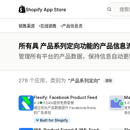
Shopify App Store
销售渠道
在线销售
产品信息流
所有具 产品系列定向功能的产品信息
管理所有平台的产品数据，保持信息自动更
278 个应用，类别为
产品系列定向
清除
Flexify: Facebook Product Feed
Ma
星（满分 5 星）
4.3
(124)
•
提供免费套餐
5.0
总共 124 条评论
总共
通过优化产品数据提升 Facebook/Insta
发
的广告表现
录
Built for Shopify
XML Product Export & XML Feed
Sk