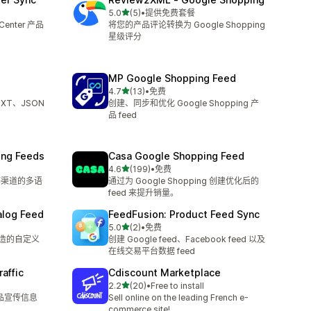
星（满分 5 星）
5.0
(5)
•
提供免费套餐
总共 5 条评论
Center 产品
将您的产品评论转换为 Google Shopping
星级评分
MP Google Shopping Feed
星（满分 5 星）
4.7
(13)
•
免费
总共 13 条评论
XT、JSON
创建、同步和优化 Google Shopping 产
品 feed
ing Feeds
Casa Google Shopping Feed
星（满分 5 星）
4.6
(199)
•
免费
总共 199 条评论
g 等渠道的多语
通过为 Google Shopping 创建优化后的
feed 来提升销量。
alog Feed
FeedFusion: Product Feed Sync
星（满分 5 星）
5.0
(2)
•
免费
总共 2 条评论
源打造的自定义
创建 Google feed、Facebook feed 以及
在线交易平台数据 feed
affic
Cdiscount Marketplace
星（满分 5 星）
2.2
(20)
•
Free to install
总共 20 条评论
产品宣传信息
Sell online on the leading French e-
commerce site!