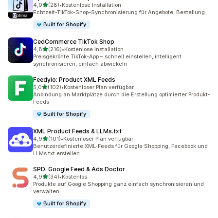
von 5 Sternen
4,9
(28)
•
Kostenlose Installation
28 Rezensionen insgesamt
Echtzeit-TikTok-Shop-Synchronisierung für Angebote, Bestellung
Built for Shopify
CedCommerce TikTok Shop
von 5 Sternen
4,8
(216)
•
Kostenlose Installation
216 Rezensionen insgesamt
Preisgekrönte TikTok-App – schnell einstellen, intelligent
synchronisieren, einfach abwickeln
Feedyio: Product XML Feeds
von 5 Sternen
5,0
(102)
•
Kostenloser Plan verfügbar
102 Rezensionen insgesamt
Anbindung an Marktplätze durch die Erstellung optimierter Produkt-
Feeds
Built for Shopify
XML Product Feeds & LLMs.txt
von 5 Sternen
4,9
(101)
•
Kostenloser Plan verfügbar
101 Rezensionen insgesamt
Benutzerdefinierte XML-Feeds für Google Shopping, Facebook und
LLMs.txt erstellen
SPD: Google Feed & Ads Doctor
von 5 Sternen
4,9
(34)
•
Kostenlos
34 Rezensionen insgesamt
Produkte auf Google Shopping ganz einfach synchronisieren und
verwalten.
Built for Shopify