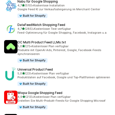
Nabu für Google Shopping
von 5 Sternen
4,7
(510)
•
Kostenlose Installation
510 Rezensionen insgesamt
Google Feed KI zur Verkaufssteigerung im Merchant Center
Built for Shopify
DataFeedWatch Shopping Feed
von 5 Sternen
4,7
(285)
•
Kostenloser Test verfügbar
285 Rezensionen insgesamt
Feed-Optimierung für Google Shopping, Facebook, Instagram u.a.
OC Multi Product Feed LLMs.txt
von 5 Sternen
5,0
(21)
•
Kostenloser Plan verfügbar
21 Rezensionen insgesamt
Produkte mit OpenAI Ads, Pinterest, Google, Facebook-Feeds
synchronisieren
Built for Shopify
Universal Product Feed
von 5 Sternen
5,0
(23)
•
Kostenloser Plan verfügbar
23 Rezensionen insgesamt
Produktdaten auf Facebook, Google und Top-Plattformen optimieren
Built for Shopify
Wixpa Google Shopping Feed
von 5 Sternen
4,9
(213)
•
Kostenloser Plan verfügbar
213 Rezensionen insgesamt
Erstellen Sie Multi-Produkt-Feeds für Google Shopping Microsof
Built for Shopify