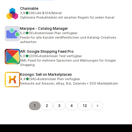
Channable
von 5 Sternen
3,9
(38)
•
Ab $104/Monat
38 Rezensionen insgesamt
Optimiere Produktdaten mit smarten Regeln für jeden Kanal
Marpipe ‑ Catalog Manager
von 5 Sternen
5,0
(6)
•
Kostenloser Plan verfügbar
6 Rezensionen insgesamt
Feeds für alle Kanäle veröffentlichen und Katalog-Creatives
aufwerten
AR: Google Shopping Feed Pro
von 5 Sternen
5,0
(209)
•
Kostenloser Test verfügbar
209 Rezensionen insgesamt
XML-Feed für mehrere Sprachen und Währungen für Google
Shopping.
Koongo: Sell on Marketplaces
von 5 Sternen
4,4
(98)
•
Kostenloser Plan verfügbar
98 Rezensionen insgesamt
Verkaufe auf Amazon, eBay, Bol, Zalando + 500 Marktplätzen
1
2
3
4
12