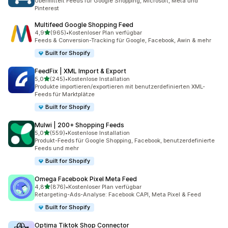
Übermittelt Feeds für Google Shopping, Microsoft, Meta und
Pinterest
Multifeed Google Shopping Feed
von 5 Sternen
4,9
(965)
•
Kostenloser Plan verfügbar
965 Rezensionen insgesamt
Feeds & Conversion-Tracking für Google, Facebook, Awin & mehr
Built for Shopify
FeedFix | XML Import & Export
von 5 Sternen
5,0
(245)
•
Kostenlose Installation
245 Rezensionen insgesamt
Produkte importieren/exportieren mit benutzerdefinierten XML-
Feeds für Marktplätze
Built for Shopify
Mulwi | 200+ Shopping Feeds
von 5 Sternen
5,0
(559)
•
Kostenlose Installation
559 Rezensionen insgesamt
Produkt-Feeds für Google Shopping, Facebook, benutzerdefinierte
Feeds und mehr
Built for Shopify
Omega Facebook Pixel Meta Feed
von 5 Sternen
4,8
(876)
•
Kostenloser Plan verfügbar
876 Rezensionen insgesamt
Retargeting-Ads-Analyse: Facebook CAPI, Meta Pixel & Feed
Built for Shopify
Optima Tiktok Shop Connector