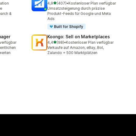
von 5 Sternen
lation
4,9
(407)
•
Kostenloser Plan verfügbar
407 Rezensionen insgesamt
re
Umsatzsteigerung durch präzise
earch &
Produkt-Feeds für Google und Meta
Ads
Built for Shopify
nager
Koongo: Sell on Marketplaces
von 5 Sternen
verfügbar
4,4
(98)
•
Kostenloser Plan verfügbar
98 Rezensionen insgesamt
fentlichen
Verkaufe auf Amazon, eBay, Bol,
werten
Zalando + 500 Marktplätzen