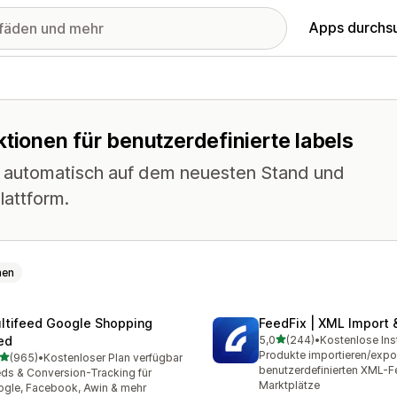
Apps durchs
ktionen für benutzerdefinierte labels
s automatisch auf dem neuesten Stand und
lattform.
hen
ltifeed Google Shopping
FeedFix | XML Import 
von 5 Sternen
ed
5,0
(244)
•
Kostenlose Inst
244 Rezensionen insgesa
Produkte importieren/expor
von 5 Sternen
(965)
•
Kostenloser Plan verfügbar
 Rezensionen insgesamt
benutzerdefinierten XML-F
ds & Conversion-Tracking für
Marktplätze
gle, Facebook, Awin & mehr