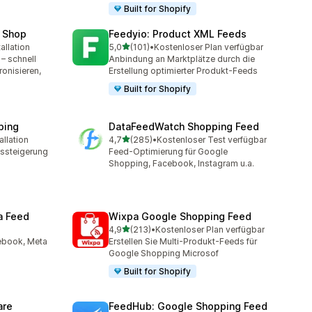
Built for Shopify
 Shop
Feedyio: Product XML Feeds
von 5 Sternen
allation
5,0
(101)
•
Kostenloser Plan verfügbar
mt
101 Rezensionen insgesamt
– schnell
Anbindung an Marktplätze durch die
ronisieren,
Erstellung optimierter Produkt-Feeds
Built for Shopify
ping
DataFeedWatch Shopping Feed
von 5 Sternen
allation
4,7
(285)
•
Kostenloser Test verfügbar
t
285 Rezensionen insgesamt
fssteigerung
Feed-Optimierung für Google
Shopping, Facebook, Instagram u.a.
a Feed
Wixpa Google Shopping Feed
von 5 Sternen
4,9
(213)
•
Kostenloser Plan verfügbar
213 Rezensionen insgesamt
cebook, Meta
Erstellen Sie Multi-Produkt-Feeds für
Google Shopping Microsof
Built for Shopify
are
FeedHub: Google Shopping Feed