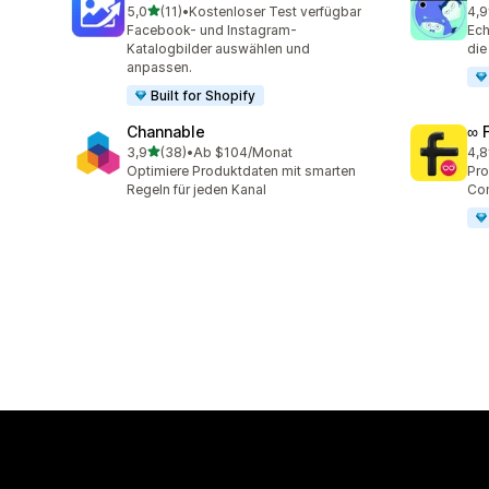
von 5 Sternen
5,0
(11)
•
Kostenloser Test verfügbar
4,9
11 Rezensionen insgesamt
146
Facebook- und Instagram-
Ech
Katalogbilder auswählen und
die
anpassen.
Built for Shopify
Channable
∞ 
von 5 Sternen
3,9
(38)
•
Ab $104/Monat
4,8
38 Rezensionen insgesamt
23 
Optimiere Produktdaten mit smarten
Pro
Regeln für jeden Kanal
Com