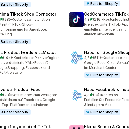
Built for Shopify
Built for Shopify
tima Tiktok Shop Connector
CedCommerce TikTok
von 5 Sternen
von 5 Sternen
(28)
•
Kostenlose Installation
4,8
(216)
•
Kostenlose Inst
Rezensionen insgesamt
216 Rezensionen insgesa
tzeit-TikTok-Shop-
Preisgekrönte TikTok-App 
chronisierung für Angebote,
einstellen, intelligent synch
tellung
einfach abwickeln
Built for Shopify
L Product Feeds & LLMs.txt
Nabu für Google Shop
von 5 Sternen
von 5 Sternen
(104)
•
Kostenloser Plan verfügbar
4,7
(511)
•
Kostenlose Inst
 Rezensionen insgesamt
511 Rezensionen insgesam
utzerdefinierte XML-Feeds für
Google Feed KI zur Verkau
gle Shopping, Facebook und
im Merchant Center
s.txt erstellen
Built for Shopify
iversal Product Feed
Nabu Facebook & Inst
von 5 Sternen
von 5 Sternen
(23)
•
Kostenloser Plan verfügbar
4,8
(10)
•
Kostenlos
Rezensionen insgesamt
10 Rezensionen insgesamt
duktdaten auf Facebook, Google
Erstellen Sie Feeds für Fa
 Top-Plattformen optimieren
& Instagram Ads
Built for Shopify
Built for Shopify
ega for your pixel TikTok
Klarna Search & Comp