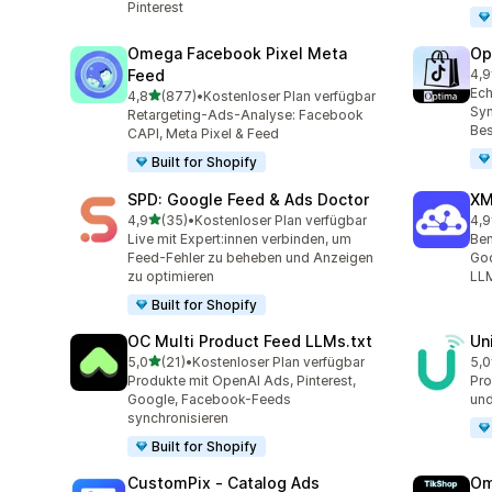
Pinterest
Omega Facebook Pixel Meta
Op
Feed
4,9
28 
Ech
von 5 Sternen
4,8
(877)
•
Kostenloser Plan verfügbar
877 Rezensionen insgesamt
Syn
Retargeting-Ads-Analyse: Facebook
Bes
CAPI, Meta Pixel & Feed
Built for Shopify
SPD: Google Feed & Ads Doctor
XM
von 5 Sternen
4,9
(35)
•
Kostenloser Plan verfügbar
4,9
35 Rezensionen insgesamt
104
Live mit Expert:innen verbinden, um
Ben
Feed-Fehler zu beheben und Anzeigen
Goo
zu optimieren
LLM
Built for Shopify
OC Multi Product Feed LLMs.txt
Un
von 5 Sternen
5,0
(21)
•
Kostenloser Plan verfügbar
5,0
21 Rezensionen insgesamt
23 
Produkte mit OpenAI Ads, Pinterest,
Pro
Google, Facebook-Feeds
und
synchronisieren
Built for Shopify
CustomPix ‑ Catalog Ads
Om