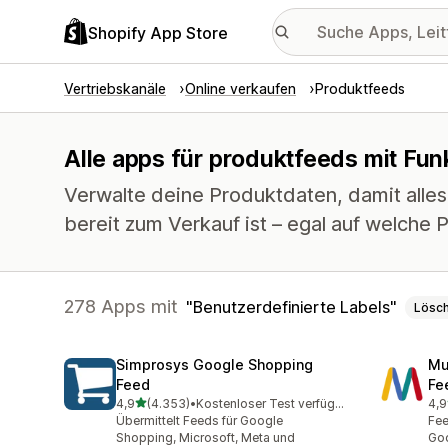
Shopify App Store
Vertriebskanäle
Online verkaufen
Produktfeeds
Alle apps für produktfeeds mit Fun
Verwalte deine Produktdaten, damit alle
bereit zum Verkauf ist – egal auf welche P
278 Apps mit
Benutzerdefinierte Labels
Lösc
Simprosys Google Shopping
Mu
Feed
Fe
von 5 Sternen
4,9
(4.353)
•
Kostenloser Test verfügbar
4,9
4353 Rezensionen insgesamt
965
Übermittelt Feeds für Google
Fee
Shopping, Microsoft, Meta und
Goo