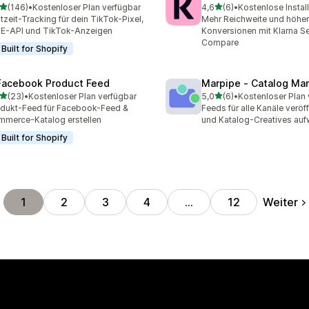
von 5 Sternen
von 5 Sternen
(146)
•
Kostenloser Plan verfügbar
4,6
(6)
•
Kostenlose Instal
 Rezensionen insgesamt
6 Rezensionen insgesamt
tzeit-Tracking für dein TikTok-Pixel,
Mehr Reichweite und höhe
 E-API und TikTok-Anzeigen
Konversionen mit Klarna S
Compare
Built for Shopify
Facebook Product Feed
Marpipe ‑ Catalog Ma
von 5 Sternen
von 5 Sternen
(23)
•
Kostenloser Plan verfügbar
5,0
(6)
•
Kostenloser Plan 
Rezensionen insgesamt
6 Rezensionen insgesamt
dukt-Feed für Facebook-Feed &
Feeds für alle Kanäle veröf
merce-Katalog erstellen
und Katalog-Creatives auf
Built for Shopify
Weiter
1
2
3
4
…
12