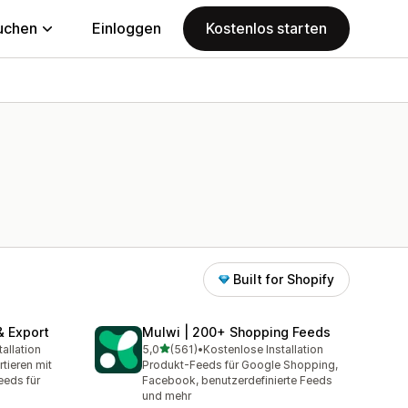
uchen
Einloggen
Kostenlos starten
Built for Shopify
& Export
Mulwi | 200+ Shopping Feeds
von 5 Sternen
allation
5,0
(561)
•
Kostenlose Installation
mt
561 Rezensionen insgesamt
tieren mit
Produkt-Feeds für Google Shopping,
eeds für
Facebook, benutzerdefinierte Feeds
und mehr