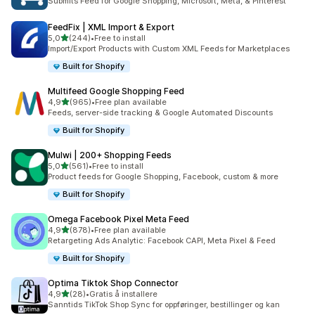
Submits Feed for Google Shopping, Microsoft, Meta, & Pinterest
FeedFix | XML Import & Export
av 5 stjerner
5,0
(244)
•
Free to install
Totalt 244 omtaler
Import/Export Products with Custom XML Feeds for Marketplaces
Built for Shopify
Multifeed Google Shopping Feed
av 5 stjerner
4,9
(965)
•
Free plan available
Totalt 965 omtaler
Feeds, server-side tracking & Google Automated Discounts
Built for Shopify
Mulwi | 200+ Shopping Feeds
av 5 stjerner
5,0
(561)
•
Free to install
Totalt 561 omtaler
Product feeds for Google Shopping, Facebook, custom & more
Built for Shopify
Omega Facebook Pixel Meta Feed
av 5 stjerner
4,9
(878)
•
Free plan available
Totalt 878 omtaler
Retargeting Ads Analytic: Facebook CAPI, Meta Pixel & Feed
Built for Shopify
Optima Tiktok Shop Connector
av 5 stjerner
4,9
(28)
•
Gratis å installere
Totalt 28 omtaler
Sanntids TikTok Shop Sync for oppføringer, bestillinger og kan