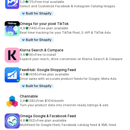
av 5 stjerner
5,0
(11)
•
Free trial available
Totalt 11 omtaler
Select and Customize Facebook & Instagram Catalog Images.
Built for Shopify
Omega for your pixel TikTok
av 5 stjerner
4,9
(146)
•
Free plan available
Totalt 146 omtaler
Real-time tracking for your TikTok Pixel, E-API & TikTok Ads
Built for Shopify
Klarna Search & Compare
av 5 stjerner
4,6
(6)
•
Free to install
Totalt 6 omtaler
Expand your reach, drive conversion on Klarna Search & Compare
FeedHub: Google Shopping Feed
av 5 stjerner
4,9
(408)
•
Free plan available
Totalt 408 omtaler
Drive sales with accurate product feeds for Google, Meta Ads
Built for Shopify
Channable
av 5 stjerner
3,9
(38)
•
From $104/month
Totalt 38 omtaler
Turn your product data into channel-ready listings & ads
Omega Google & Facebook Feed
av 5 stjerner
4,8
(92)
•
Free plan available
Totalt 92 omtaler
Multifeed for Google feed, Facebook catalog feed & XML feed