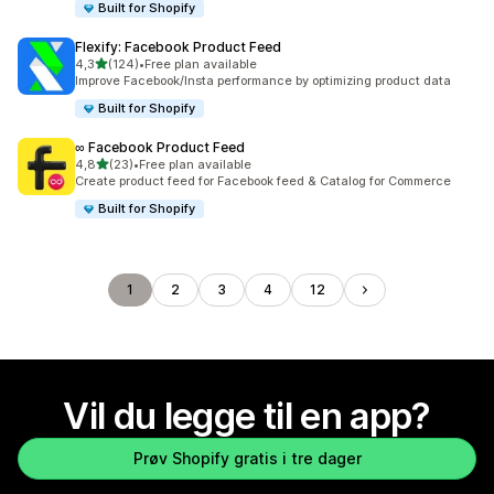
Built for Shopify
Flexify: Facebook Product Feed
av 5 stjerner
4,3
(124)
•
Free plan available
Totalt 124 omtaler
Improve Facebook/Insta performance by optimizing product data
Built for Shopify
∞ Facebook Product Feed
av 5 stjerner
4,8
(23)
•
Free plan available
Totalt 23 omtaler
Create product feed for Facebook feed & Catalog for Commerce
Built for Shopify
1
2
3
4
12
Vil du legge til en app?
Prøv Shopify gratis i tre dager