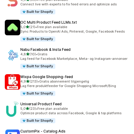
Totalt 35 omtaler
Connect live with experts to fix feed errors and optimize ads
Built for Shopify
OC Multi Product Feed LLMs.txt
av 5 stjerner
5,0
(21)
•
Free plan available
Totalt 21 omtaler
Sync Products to OpenAI Ads, Pinterest, Google, Facebook Feeds
Built for Shopify
Nabu Facebook & Insta Feed
av 5 stjerner
4,8
(10)
•
Gratis
Totalt 10 omtaler
Lag feed for Facebook Marketplace, Meta- og Instagram-annonser
Built for Shopify
Wixpa Google Shopping‑feed
av 5 stjerner
4,9
(213)
•
Gratis abonnement tilgjengelig
Totalt 213 omtaler
Lag flere produktfeeder for Google Shopping Microsoft/Bing
Built for Shopify
Universal Product Feed
av 5 stjerner
5,0
(23)
•
Free plan available
Totalt 23 omtaler
Optimize product data across Facebook, Google & top platforms
Built for Shopify
CustomPix ‑ Catalog Ads