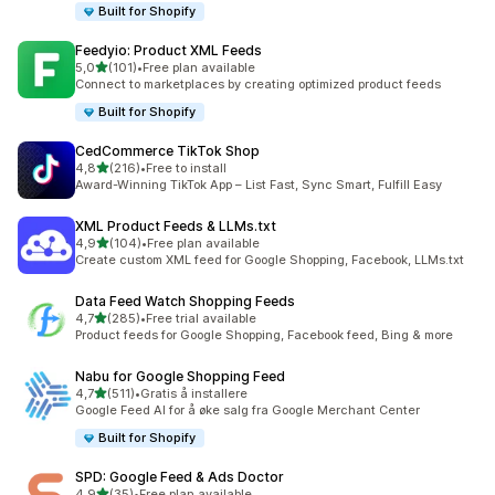
Built for Shopify
Feedyio: Product XML Feeds
av 5 stjerner
5,0
(101)
•
Free plan available
Totalt 101 omtaler
Connect to marketplaces by creating optimized product feeds
Built for Shopify
CedCommerce TikTok Shop
av 5 stjerner
4,8
(216)
•
Free to install
Totalt 216 omtaler
Award-Winning TikTok App – List Fast, Sync Smart, Fulfill Easy
XML Product Feeds & LLMs.txt
av 5 stjerner
4,9
(104)
•
Free plan available
Totalt 104 omtaler
Create custom XML feed for Google Shopping, Facebook, LLMs.txt
Data Feed Watch Shopping Feeds
av 5 stjerner
4,7
(285)
•
Free trial available
Totalt 285 omtaler
Product feeds for Google Shopping, Facebook feed, Bing & more
Nabu for Google Shopping Feed
av 5 stjerner
4,7
(511)
•
Gratis å installere
Totalt 511 omtaler
Google Feed AI for å øke salg fra Google Merchant Center
Built for Shopify
SPD: Google Feed & Ads Doctor
av 5 stjerner
4,9
(35)
•
Free plan available