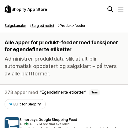
Shopify App Store
Salgskanaler
Salg på nettet
Produkt-feeder
Alle apper for produkt-feeder med funksjoner
for egendefinerte etiketter
Administrer produktdata slik at alt blir
automatisk oppdatert og salgsklart – på tvers
av alle plattformer.
278 apper med
Egendefinerte etiketter
Tøm
Built for Shopify
Simprosys Google Shopping Feed
av 5 stjerner
4,9
(4 352)
•
Free trial available
Totalt 4352 omtaler