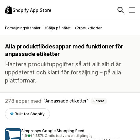
Shopify App Store
Försäljningskanaler
Sälja på nätet
Produktflöden
Alla produktflödesappar med funktioner för
anpassade etiketter
Hantera produktuppgifter så att allt alltid är
uppdaterat och klart för försäljning – på alla
plattformar.
278 appar med
Anpassade etiketter
Rensa
Built for Shopify
Simprosys Google Shopping Feed
av 5 stjärnor
4,9
(4 357)
•
Gratis testversion tillgänglig
4357 recensioner totalt