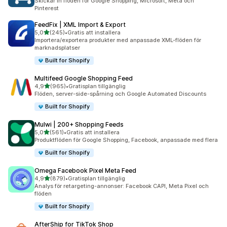
Skickar in flöden för Google Shopping, Microsoft, Meta och
Pinterest
FeedFix | XML Import & Export
av 5 stjärnor
5,0
(245)
•
Gratis att installera
245 recensioner totalt
Importera/exportera produkter med anpassade XML-flöden för
marknadsplatser
Built for Shopify
Multifeed Google Shopping Feed
av 5 stjärnor
4,9
(965)
•
Gratisplan tillgänglig
965 recensioner totalt
Flöden, server-side-spårning och Google Automated Discounts
Built for Shopify
Mulwi | 200+ Shopping Feeds
av 5 stjärnor
5,0
(561)
•
Gratis att installera
561 recensioner totalt
Produktflöden för Google Shopping, Facebook, anpassade med flera
Built for Shopify
Omega Facebook Pixel Meta Feed
av 5 stjärnor
4,9
(879)
•
Gratisplan tillgänglig
879 recensioner totalt
Analys för retargeting-annonser: Facebook CAPI, Meta Pixel och
flöden
Built for Shopify
AfterShip for TikTok Shop