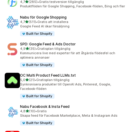
av 5 stjärnor
4,7
(285)
•
Gratis testversion tillgänglig
285 recensioner totalt
Produktflöden för Google Shopping, Facebook-flöden, Bing och fler
Nabu för Google Shopping
av 5 stjärnor
4,7
(511)
•
Gratis att installera
511 recensioner totalt
Google Feed AI ökar försäljning
Built for Shopify
SPD: Google Feed & Ads Doctor
av 5 stjärnor
4,9
(35)
•
Gratisplan tillgänglig
35 recensioner totalt
Kommunicera live med experter för att åtgärda flödesfel och
optimera annonser
Built for Shopify
OC Multi Product Feed LLMs.txt
av 5 stjärnor
5,0
(21)
•
Gratisplan tillgänglig
21 recensioner totalt
Synkronisera produkter till OpenAI Ads, Pinterest, Google,
Facebook-flöden
Built for Shopify
Nabu Facebook & Insta Feed
av 5 stjärnor
4,8
(10)
•
Gratis
10 recensioner totalt
Skapa feed för Facebook Marketplace, Meta & Instagram Ads
Built for Shopify