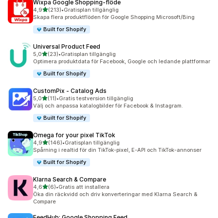
Wixpa Google Shopping‑flöde
av 5 stjärnor
4,9
(213)
•
Gratisplan tillgänglig
213 recensioner totalt
Skapa flera produktflöden för Google Shopping Microsoft/Bing
Built for Shopify
Universal Product Feed
av 5 stjärnor
5,0
(23)
•
Gratisplan tillgänglig
23 recensioner totalt
Optimera produktdata för Facebook, Google och ledande plattformar
Built for Shopify
CustomPix ‑ Catalog Ads
av 5 stjärnor
5,0
(11)
•
Gratis testversion tillgänglig
11 recensioner totalt
Välj och anpassa katalogbilder för Facebook & Instagram.
Built for Shopify
Omega for your pixel TikTok
av 5 stjärnor
4,9
(146)
•
Gratisplan tillgänglig
146 recensioner totalt
Spårning i realtid för din TikTok-pixel, E-API och TikTok-annonser
Built for Shopify
Klarna Search & Compare
av 5 stjärnor
4,6
(6)
•
Gratis att installera
6 recensioner totalt
Öka din räckvidd och driv konverteringar med Klarna Search &
Compare
FeedHub: Google Shopping Feed