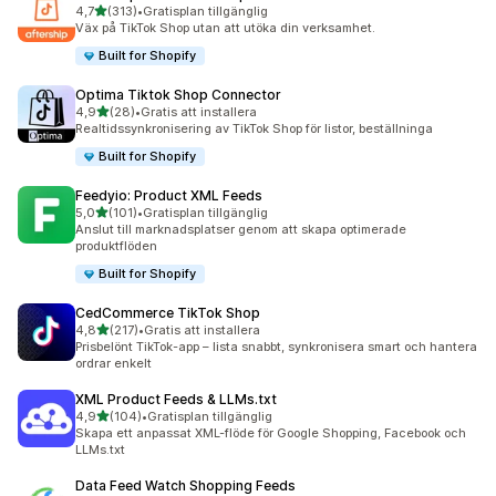
av 5 stjärnor
4,7
(313)
•
Gratisplan tillgänglig
313 recensioner totalt
Väx på TikTok Shop utan att utöka din verksamhet.
Built for Shopify
Optima Tiktok Shop Connector
av 5 stjärnor
4,9
(28)
•
Gratis att installera
28 recensioner totalt
Realtidssynkronisering av TikTok Shop för listor, beställninga
Built for Shopify
Feedyio: Product XML Feeds
av 5 stjärnor
5,0
(101)
•
Gratisplan tillgänglig
101 recensioner totalt
Anslut till marknadsplatser genom att skapa optimerade
produktflöden
Built for Shopify
CedCommerce TikTok Shop
av 5 stjärnor
4,8
(217)
•
Gratis att installera
217 recensioner totalt
Prisbelönt TikTok-app – lista snabbt, synkronisera smart och hantera
ordrar enkelt
XML Product Feeds & LLMs.txt
av 5 stjärnor
4,9
(104)
•
Gratisplan tillgänglig
104 recensioner totalt
Skapa ett anpassat XML-flöde för Google Shopping, Facebook och
LLMs.txt
Data Feed Watch Shopping Feeds