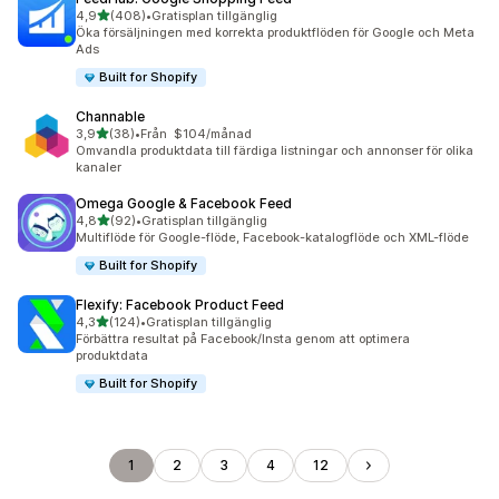
av 5 stjärnor
4,9
(408)
•
Gratisplan tillgänglig
408 recensioner totalt
Öka försäljningen med korrekta produktflöden för Google och Meta
Ads
Built for Shopify
Channable
av 5 stjärnor
3,9
(38)
•
Från $104/månad
38 recensioner totalt
Omvandla produktdata till färdiga listningar och annonser för olika
kanaler
Omega Google & Facebook Feed
av 5 stjärnor
4,8
(92)
•
Gratisplan tillgänglig
92 recensioner totalt
Multiflöde för Google-flöde, Facebook-katalogflöde och XML-flöde
Built for Shopify
Flexify: Facebook Product Feed
av 5 stjärnor
4,3
(124)
•
Gratisplan tillgänglig
124 recensioner totalt
Förbättra resultat på Facebook/Insta genom att optimera
produktdata
Built for Shopify
1
2
3
4
12