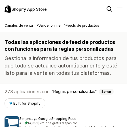
Shopify App Store
Canales de venta
Vender online
Feeds de productos
Todas las aplicaciones de feed de productos
con funciones para la reglas personalizadas
Gestiona la información de tus productos para
que todo se actualice automáticamente y esté
listo para la venta en todas tus plataformas.
278 aplicaciones con
Reglas personalizadas
Borrar
Built for Shopify
Simprosys Google Shopping Feed
de 5 estrellas
4.9
(4,352)
•
Prueba gratis disponible
4352 reseñas en total