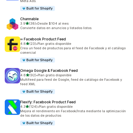
Meta Ads.
Built for Shopify
Channable
de 5 estrellas
3.9
(38)
•
Desde $104 al mes
38 reseñas en total
Convierte datos en anuncios y listados listos.
∞ Facebook Product Feed
de 5 estrellas
4.8
(23)
•
Plan gratis disponible
23 reseñas en total
Crea un feed de productos para el feed de Facebook y el catálogo
comercial
Built for Shopify
Omega Google & Facebook Feed
de 5 estrellas
4.8
(92)
•
Plan gratis disponible
92 reseñas en total
Multifeed para feed de Google, feed de catálogo de Facebook y
feed XML
Built for Shopify
Flexify: Facebook Product Feed
de 5 estrellas
4.3
(124)
•
Plan gratis disponible
124 reseñas en total
Mejora el rendimiento en Facebook/Insta mediante la optimización
de los datos de productos
Built for Shopify