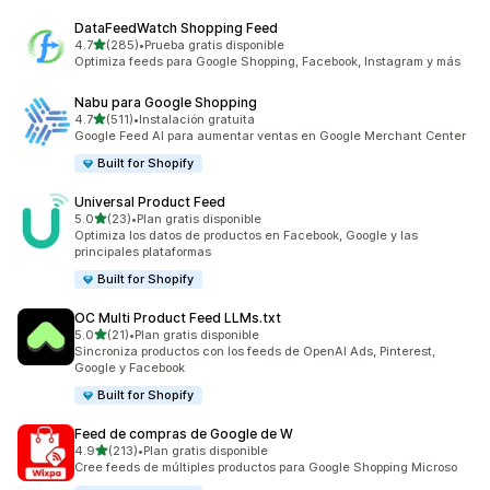
DataFeedWatch Shopping Feed
de 5 estrellas
4.7
(285)
•
Prueba gratis disponible
285 reseñas en total
Optimiza feeds para Google Shopping, Facebook, Instagram y más
Nabu para Google Shopping
de 5 estrellas
4.7
(511)
•
Instalación gratuita
511 reseñas en total
Google Feed AI para aumentar ventas en Google Merchant Center
Built for Shopify
Universal Product Feed
de 5 estrellas
5.0
(23)
•
Plan gratis disponible
23 reseñas en total
Optimiza los datos de productos en Facebook, Google y las
principales plataformas
Built for Shopify
OC Multi Product Feed LLMs.txt
de 5 estrellas
5.0
(21)
•
Plan gratis disponible
21 reseñas en total
Sincroniza productos con los feeds de OpenAI Ads, Pinterest,
Google y Facebook
Built for Shopify
Feed de compras de Google de W
de 5 estrellas
4.9
(213)
•
Plan gratis disponible
213 reseñas en total
Cree feeds de múltiples productos para Google Shopping Microso