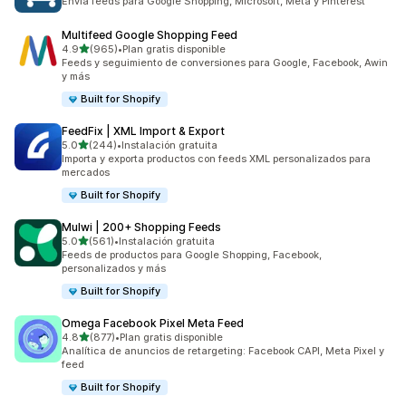
Envía feeds para Google Shopping, Microsoft, Meta y Pinterest
Multifeed Google Shopping Feed
de 5 estrellas
4.9
(965)
•
Plan gratis disponible
965 reseñas en total
Feeds y seguimiento de conversiones para Google, Facebook, Awin
y más
Built for Shopify
FeedFix | XML Import & Export
de 5 estrellas
5.0
(244)
•
Instalación gratuita
244 reseñas en total
Importa y exporta productos con feeds XML personalizados para
mercados
Built for Shopify
Mulwi | 200+ Shopping Feeds
de 5 estrellas
5.0
(561)
•
Instalación gratuita
561 reseñas en total
Feeds de productos para Google Shopping, Facebook,
personalizados y más
Built for Shopify
Omega Facebook Pixel Meta Feed
de 5 estrellas
4.8
(877)
•
Plan gratis disponible
877 reseñas en total
Analítica de anuncios de retargeting: Facebook CAPI, Meta Pixel y
feed
Built for Shopify