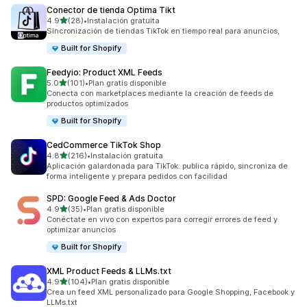
Conector de tienda Optima Tikt
de 5 estrellas
4.9
(28)
•
Instalación gratuita
28 reseñas en total
Sincronización de tiendas TikTok en tiempo real para anuncios,
Built for Shopify
Feedyio: Product XML Feeds
de 5 estrellas
5.0
(101)
•
Plan gratis disponible
101 reseñas en total
Conecta con marketplaces mediante la creación de feeds de
productos optimizados
Built for Shopify
CedCommerce TikTok Shop
de 5 estrellas
4.8
(216)
•
Instalación gratuita
216 reseñas en total
Aplicación galardonada para TikTok: publica rápido, sincroniza de
forma inteligente y prepara pedidos con facilidad
SPD: Google Feed & Ads Doctor
de 5 estrellas
4.9
(35)
•
Plan gratis disponible
35 reseñas en total
Conéctate en vivo con expertos para corregir errores de feed y
optimizar anuncios
Built for Shopify
XML Product Feeds & LLMs.txt
de 5 estrellas
4.9
(104)
•
Plan gratis disponible
104 reseñas en total
Crea un feed XML personalizado para Google Shopping, Facebook y
LLMs.txt