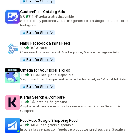
Built for Shopify
CustomPix ‑ Catalog Ads
de 5 estrellas
5.0
(11)
•
Prueba gratis disponible
11 reseñas en total
Selecciona y personaliza las imágenes del catálogo de Facebook e
Instagram.
Built for Shopify
Nabu Facebook & Insta Feed
de 5 estrellas
4.8
(10)
•
Gratis
10 reseñas en total
Crea Feed para Facebook Marketplace, Meta e Instagram Ads
Built for Shopify
Omega for your pixel TikTok
de 5 estrellas
4.9
(146)
•
Plan gratis disponible
146 reseñas en total
Seguimiento en tiempo real para tu TikTok Pixel, E-API y TikTok Ads
Built for Shopify
Klarna Search & Compare
de 5 estrellas
4.6
(6)
•
Instalación gratuita
6 reseñas en total
Amplía tu alcance e impulsa la conversión en Klarna Search &
Compare
FeedHub: Google Shopping Feed
de 5 estrellas
4.9
(407)
•
Plan gratis disponible
407 reseñas en total
Impulsa las ventas con feeds de productos precisos para Google y