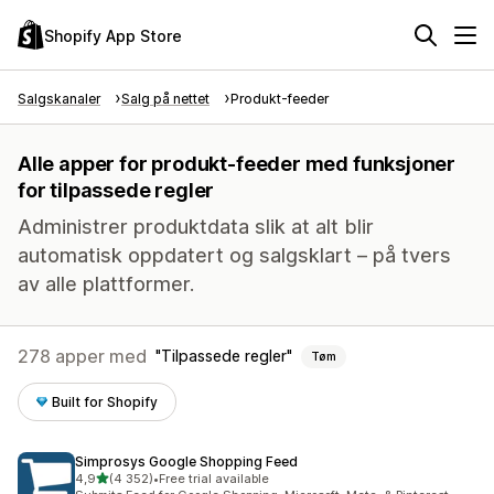
Shopify App Store
Salgskanaler
Salg på nettet
Produkt-feeder
Alle apper for produkt-feeder med funksjoner
for tilpassede regler
Administrer produktdata slik at alt blir
automatisk oppdatert og salgsklart – på tvers
av alle plattformer.
278 apper med
Tilpassede regler
Tøm
Built for Shopify
Simprosys Google Shopping Feed
av 5 stjerner
4,9
(4 352)
•
Free trial available
Totalt 4352 omtaler