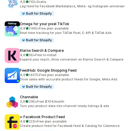
av 5 stjerner
4,8
(10)
•
Gratis
Totalt 10 omtaler
Lag feed for Facebook Marketplace, Meta- og Instagram-annonser
Built for Shopify
Omega for your pixel TikTok
av 5 stjerner
4,9
(146)
•
Free plan available
Totalt 146 omtaler
Real-time tracking for your TikTok Pixel, E-API & TikTok Ads
Built for Shopify
Klarna Search & Compare
av 5 stjerner
4,6
(6)
•
Free to install
Totalt 6 omtaler
Expand your reach, drive conversion on Klarna Search & Compare
FeedHub: Google Shopping Feed
av 5 stjerner
4,9
(407)
•
Free plan available
Totalt 407 omtaler
Drive sales with accurate product feeds for Google, Meta Ads
Built for Shopify
Channable
av 5 stjerner
3,9
(38)
•
From $104/month
Totalt 38 omtaler
Turn your product data into channel-ready listings & ads
∞ Facebook Product Feed
av 5 stjerner
4,8
(23)
•
Free plan available
Totalt 23 omtaler
Create product feed for Facebook feed & Catalog for Commerce