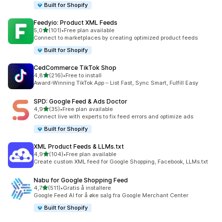
Built for Shopify
Feedyio: Product XML Feeds
av 5 stjerner
5,0
(101)
•
Free plan available
Totalt 101 omtaler
Connect to marketplaces by creating optimized product feeds
Built for Shopify
CedCommerce TikTok Shop
av 5 stjerner
4,8
(216)
•
Free to install
Totalt 216 omtaler
Award-Winning TikTok App – List Fast, Sync Smart, Fulfill Easy
SPD: Google Feed & Ads Doctor
av 5 stjerner
4,9
(35)
•
Free plan available
Totalt 35 omtaler
Connect live with experts to fix feed errors and optimize ads
Built for Shopify
XML Product Feeds & LLMs.txt
av 5 stjerner
4,9
(104)
•
Free plan available
Totalt 104 omtaler
Create custom XML feed for Google Shopping, Facebook, LLMs.txt
Nabu for Google Shopping Feed
av 5 stjerner
4,7
(511)
•
Gratis å installere
Totalt 511 omtaler
Google Feed AI for å øke salg fra Google Merchant Center
Built for Shopify