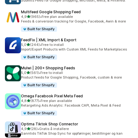
Submits Feed for Google Shopping, Microsoft, Meta, & Pinterest
Multifeed Google Shopping Feed
av 5 stjerner
4,9
(965)
•
Free plan available
Totalt 965 omtaler
Feeds & conversion tracking for Google, Facebook, Awin & more
Built for Shopify
FeedFix | XML Import & Export
av 5 stjerner
5,0
(244)
•
Free to install
Totalt 244 omtaler
Import/Export Products with Custom XML Feeds for Marketplaces
Built for Shopify
Mulwi | 200+ Shopping Feeds
av 5 stjerner
5,0
(561)
•
Free to install
Totalt 561 omtaler
Product feeds for Google Shopping, Facebook, custom & more
Built for Shopify
Omega Facebook Pixel Meta Feed
av 5 stjerner
4,8
(877)
•
Free plan available
Totalt 877 omtaler
Retargeting Ads Analytic: Facebook CAPI, Meta Pixel & Feed
Built for Shopify
Optima Tiktok Shop Connector
av 5 stjerner
4,9
(28)
•
Gratis å installere
Totalt 28 omtaler
Sanntids TikTok Shop Sync for oppføringer, bestillinger og kan