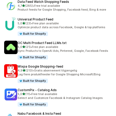
Data Feed Watch Shopping Feeds
av 5 stjerner
4,7
(285)
•
Free trial available
Totalt 285 omtaler
Product feeds for Google Shopping, Facebook feed, Bing & more
Universal Product Feed
av 5 stjerner
5,0
(23)
•
Free plan available
Totalt 23 omtaler
Optimize product data across Facebook, Google & top platforms
Built for Shopify
OC Multi Product Feed LLMs.txt
av 5 stjerner
5,0
(21)
•
Free plan available
Totalt 21 omtaler
Sync Products to OpenAI Ads, Pinterest, Google, Facebook Feeds
Built for Shopify
Wixpa Google Shopping‑feed
av 5 stjerner
4,9
(213)
•
Gratis abonnement tilgjengelig
Totalt 213 omtaler
Lag flere produktfeeder for Google Shopping Microsoft/Bing
Built for Shopify
CustomPix ‑ Catalog Ads
av 5 stjerner
5,0
(11)
•
Free trial available
Totalt 11 omtaler
Select and Customize Facebook & Instagram Catalog Images.
Built for Shopify
Nabu Facebook & Insta Feed