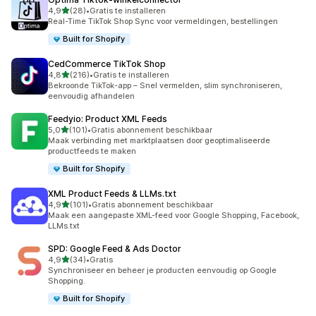
van 5 sterren
4,9
(28)
•
Gratis te installeren
28 recensies in totaal
Real-Time TikTok Shop Sync voor vermeldingen, bestellingen
Built for Shopify
CedCommerce TikTok Shop
van 5 sterren
4,8
(216)
•
Gratis te installeren
216 recensies in totaal
Bekroonde TikTok-app – Snel vermelden, slim synchroniseren,
eenvoudig afhandelen
Feedyio: Product XML Feeds
van 5 sterren
5,0
(101)
•
Gratis abonnement beschikbaar
101 recensies in totaal
Maak verbinding met marktplaatsen door geoptimaliseerde
productfeeds te maken
Built for Shopify
XML Product Feeds & LLMs.txt
van 5 sterren
4,9
(101)
•
Gratis abonnement beschikbaar
101 recensies in totaal
Maak een aangepaste XML-feed voor Google Shopping, Facebook,
LLMs.txt
SPD: Google Feed & Ads Doctor
van 5 sterren
4,9
(34)
•
Gratis
34 recensies in totaal
Synchroniseer en beheer je producten eenvoudig op Google
Shopping.
Built for Shopify