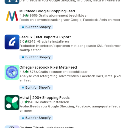
Dient feeds in voor Google Shopping, Microsoft, Meta en Pinterest
Multifeed Google Shopping Feed
van 5 sterren
4,9
(965)
•
Gratis abonnement beschikbaar
965 recensies in totaal
Feeds en conversietracking voor Google, Facebook, Awin en meer
Built for Shopify
FeedFix | XML Import & Export
van 5 sterren
5,0
(245)
•
Gratis te installeren
245 recensies in totaal
Producten importeren/exporteren met aangepaste XML-feeds voor
marktplaatsen
Built for Shopify
Omega Facebook Pixel Meta Feed
van 5 sterren
4,8
(876)
•
Gratis abonnement beschikbaar
876 recensies in totaal
Analyse voor retargeting-advertenties: Facebook CAPI, Meta-pixel
en feed
Built for Shopify
Mulwi | 200+ Shopping Feeds
van 5 sterren
5,0
(560)
•
Gratis te installeren
560 recensies in totaal
Productfeeds voor Google Shopping, Facebook, aangepaste feeds
en meer
Built for Shopify
Optima Tiktok‑winkelconnector