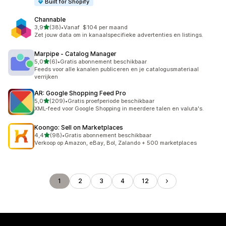
Built for Shopify
Channable
van 5 sterren
3,9
(38)
•
Vanaf $104 per maand
38 recensies in totaal
Zet jouw data om in kanaalspecifieke advertenties en listings.
Marpipe ‑ Catalog Manager
van 5 sterren
5,0
(6)
•
Gratis abonnement beschikbaar
6 recensies in totaal
Feeds voor alle kanalen publiceren en je catalogusmateriaal
verrijken
AR: Google Shopping Feed Pro
van 5 sterren
5,0
(209)
•
Gratis proefperiode beschikbaar
209 recensies in totaal
XML-feed voor Google Shopping in meerdere talen en valuta's.
Koongo: Sell on Marketplaces
van 5 sterren
4,4
(98)
•
Gratis abonnement beschikbaar
98 recensies in totaal
Verkoop op Amazon, eBay, Bol, Zalando + 500 marketplaces
1
2
3
4
12