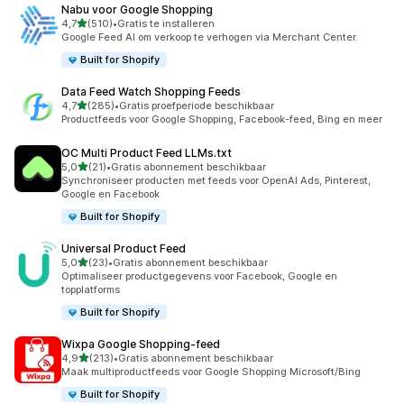
Nabu voor Google Shopping
van 5 sterren
4,7
(510)
•
Gratis te installeren
510 recensies in totaal
Google Feed AI om verkoop te verhogen via Merchant Center.
Built for Shopify
Data Feed Watch Shopping Feeds
van 5 sterren
4,7
(285)
•
Gratis proefperiode beschikbaar
285 recensies in totaal
Productfeeds voor Google Shopping, Facebook-feed, Bing en meer
OC Multi Product Feed LLMs.txt
van 5 sterren
5,0
(21)
•
Gratis abonnement beschikbaar
21 recensies in totaal
Synchroniseer producten met feeds voor OpenAI Ads, Pinterest,
Google en Facebook
Built for Shopify
Universal Product Feed
van 5 sterren
5,0
(23)
•
Gratis abonnement beschikbaar
23 recensies in totaal
Optimaliseer productgegevens voor Facebook, Google en
topplatforms
Built for Shopify
Wixpa Google Shopping‑feed
van 5 sterren
4,9
(213)
•
Gratis abonnement beschikbaar
213 recensies in totaal
Maak multiproductfeeds voor Google Shopping Microsoft/Bing
Built for Shopify