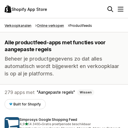
Shopify App Store
Verkoopkanalen
Online verkopen
Productfeeds
Alle productfeed-apps met functies voor
aangepaste regels
Beheer je productgegevens zo dat alles
automatisch wordt bijgewerkt en verkoopklaar
is op al je platforms.
279 apps met
Aangepaste regels
Wissen
Built for Shopify
Simprosys Google Shopping Feed
van 5 sterren
4,9
(4.349)
•
Gratis proefperiode beschikbaar
4349 recensies in totaal