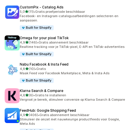
CustomPix ‑ Catalog Ads
van 5 sterren
5,0
(11)
•
Gratis proefperiode beschikbaar
11 recensies in totaal
Facebook- en Instagram-catalogusafbeeldingen selecteren en
aanpassen.
Built for Shopify
Omega for your pixel TikTok
van 5 sterren
4,9
(146)
•
Gratis abonnement beschikbaar
146 recensies in totaal
Realtime tracking voor je TikTok-pixel, E-API en TikTok-advertenties
Built for Shopify
Nabu Facebook & Insta Feed
van 5 sterren
4,8
(10)
•
Gratis
10 recensies in totaal
Maak Feed voor Facebook Marketplace, Meta & Insta Ads
Built for Shopify
Klarna Search & Compare
van 5 sterren
4,6
(6)
•
Gratis te installeren
6 recensies in totaal
Vergroot je bereik, stimuleer conversie op Klarna Search & Compare
FeedHub: Google Shopping Feed
van 5 sterren
4,9
(406)
•
Gratis abonnement beschikbaar
406 recensies in totaal
Stimuleer de omzet met nauwkeurige productfeeds voor Google,
Meta Ads