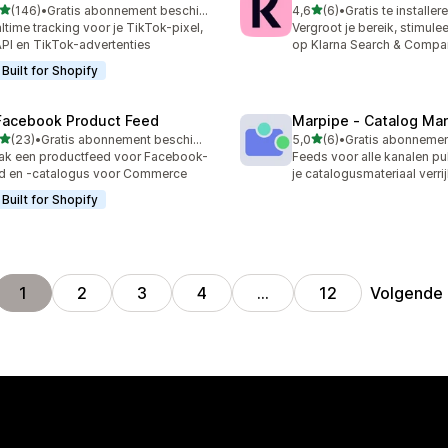
van 5 sterren
van 5 sterren
(146)
•
Gratis abonnement beschikbaar
4,6
(6)
•
Gratis te installer
 recensies in totaal
6 recensies in totaal
ltime tracking voor je TikTok-pixel,
Vergroot je bereik, stimule
PI en TikTok-advertenties
op Klarna Search & Compa
Built for Shopify
Facebook Product Feed
Marpipe ‑ Catalog Ma
van 5 sterren
van 5 sterren
(23)
•
Gratis abonnement beschikbaar
5,0
(6)
•
recensies in totaal
6 recensies in totaal
k een productfeed voor Facebook-
Feeds voor alle kanalen pu
d en -catalogus voor Commerce
je catalogusmateriaal verri
Built for Shopify
Volgende
1
2
3
4
…
12