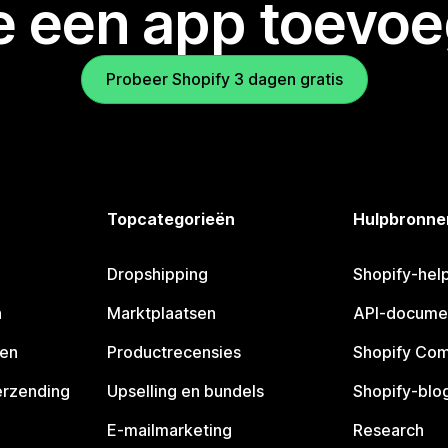
je een app toevo
Probeer Shopify 3 dagen gratis
Topcategorieën
Hulpbronne
Dropshipping
Shopify-hel
n
Marktplaatsen
API-docume
pen
Productrecensies
Shopify Co
erzending
Upselling en bundels
Shopify-blo
E-mailmarketing
Research