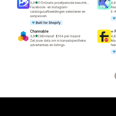
van 5 sterren
5,0
(11)
•
Gratis proefperiode beschikbaar
4,9
11 recensies in totaal
146
Facebook- en Instagram-
Rea
catalogusafbeeldingen selecteren en
E-A
aanpassen.
Built for Shopify
Channable
∞ 
van 5 sterren
3,9
(38)
•
Vanaf $104 per maand
4,8
38 recensies in totaal
23 
Zet jouw data om in kanaalspecifieke
Maa
advertenties en listings.
fee