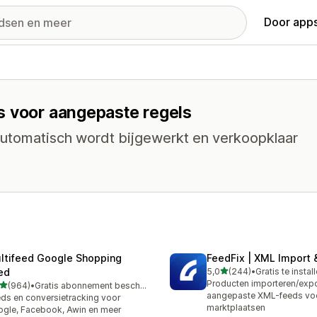
Door apps
s voor aangepaste regels
automatisch wordt bijgewerkt en verkoopklaar
ltifeed Google Shopping
FeedFix | XML Import 
van 5 sterren
ed
5,0
(244)
•
Gratis te instal
244 recensies in totaal
Producten importeren/expo
van 5 sterren
(964)
•
Gratis abonnement beschikbaar
 recensies in totaal
aangepaste XML-feeds vo
ds en conversietracking voor
marktplaatsen
gle, Facebook, Awin en meer