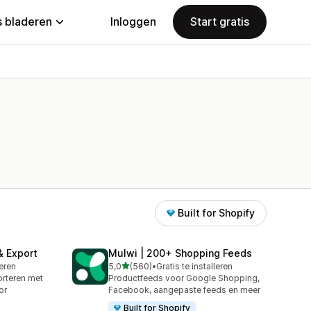
 bladeren
Inloggen
Start gratis
Built for Shopify
& Export
Mulwi | 200+ Shopping Feeds
van 5 sterren
leren
5,0
(560)
•
Gratis te installeren
560 recensies in totaal
rteren met
Productfeeds voor Google Shopping,
or
Facebook, aangepaste feeds en meer
Built for Shopify