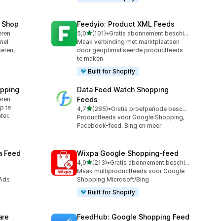
 Shop
Feedyio: Product XML Feeds
van 5 sterren
leren
5,0
(101)
•
Gratis abonnement beschikbaar
101 recensies in totaal
nel
Maak verbinding met marktplaatsen
eren,
door geoptimaliseerde productfeeds
te maken
Built for Shopify
pping
Data Feed Watch Shopping
leren
Feeds
p te
van 5 sterren
4,7
(285)
•
Gratis proefperiode beschikbaar
285 recensies in totaal
ter.
Productfeeds voor Google Shopping,
Facebook-feed, Bing en meer
a Feed
Wixpa Google Shopping‑feed
van 5 sterren
4,9
(213)
•
Gratis abonnement beschikbaar
213 recensies in totaal
Maak multiproductfeeds voor Google
 Ads
Shopping Microsoft/Bing
Built for Shopify
are
FeedHub: Google Shopping Feed