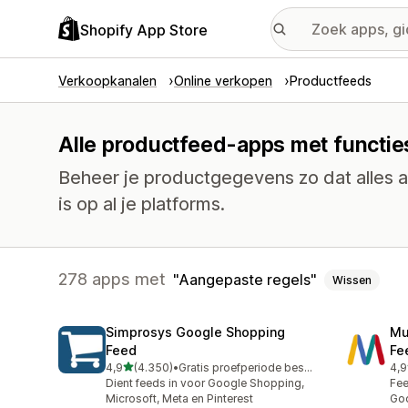
Shopify App Store
Verkoopkanalen
Online verkopen
Productfeeds
Alle productfeed-apps met functie
Beheer je productgegevens zo dat alles 
is op al je platforms.
278 apps met
Aangepaste regels
Wissen
Simprosys Google Shopping
Mu
Feed
Fe
van 5 sterren
4,9
(4.350)
•
Gratis proefperiode beschikbaar
4,9
4350 recensies in totaal
964
Dient feeds in voor Google Shopping,
Fee
Microsoft, Meta en Pinterest
Goo