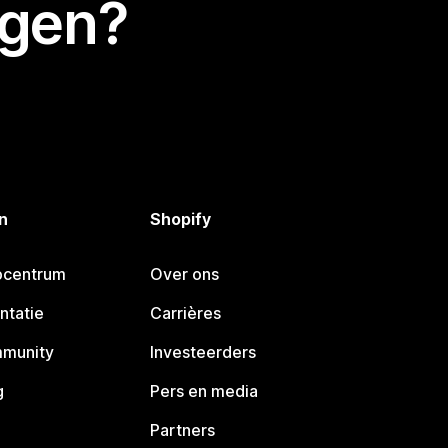
egen?
n
Shopify
pcentrum
Over ons
ntatie
Carrières
mmunity
Investeerders
g
Pers en media
Partners