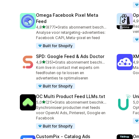
Omega Facebook Pixel Meta
Op
Feed
4,9
28 
Rea
van 5 sterren
4,8
(877)
•
Gratis abonnement beschikbaar
877 recensies in totaal
ver
Analyse voor retargeting-advertenties:
Facebook CAPI, Meta-pixel en feed
Built for Shopify
SPD: Google Feed & Ads Doctor
XM
van 5 sterren
4,9
(35)
•
Gratis abonnement beschikbaar
4,9
35 recensies in totaal
104
Kom live in contact met experts om
Maa
feedfouten op te lossen en
Goo
advertenties te optimaliseren
Built for Shopify
OC Multi Product Feed LLMs.txt
Un
van 5 sterren
5,0
(21)
•
Gratis abonnement beschikbaar
5,0
21 recensies in totaal
23 
Synchroniseer producten met feeds
Opt
voor OpenAI Ads, Pinterest, Google en
Fac
Facebook
Built for Shopify
CustomPix ‑ Catalog Ads
Om