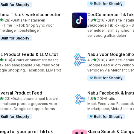
Built for Shopify
Built for Shopify
tima Tiktok‑winkelconnector
CedCommerce TikTok
van 5 sterren
van 5 sterren
(28)
•
Gratis te installeren
4,8
(216)
•
Gratis te instal
recensies in totaal
216 recensies in totaal
l-Time TikTok Shop Sync voor
Bekroonde TikTok-app – S
meldingen, bestellingen
vermelden, slim synchronis
eenvoudig afhandelen
Built for Shopify
L Product Feeds & LLMs.txt
Nabu voor Google Sho
van 5 sterren
van 5 sterren
(104)
•
Gratis abonnement beschikbaar
4,7
(510)
•
Gratis te instal
 recensies in totaal
510 recensies in totaal
k een aangepaste XML-feed voor
Google Feed AI om verkoo
gle Shopping, Facebook, LLMs.txt
verhogen via Merchant Cen
Built for Shopify
iversal Product Feed
Nabu Facebook & Inst
van 5 sterren
van 5 sterren
(23)
•
Gratis abonnement beschikbaar
4,8
(10)
•
Gratis
recensies in totaal
10 recensies in totaal
imaliseer productgegevens voor
Maak Feed voor Facebook
ebook, Google en topplatforms
Marketplace, Meta & Insta
Built for Shopify
Built for Shopify
ega for your pixel TikTok
Klarna Search & Comp