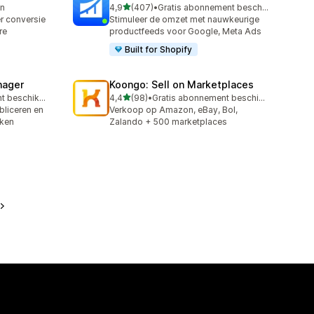
van 5 sterren
en
4,9
(407)
•
Gratis abonnement beschikbaar
407 recensies in totaal
er conversie
Stimuleer de omzet met nauwkeurige
re
productfeeds voor Google, Meta Ads
Built for Shopify
nager
Koongo: Sell on Marketplaces
van 5 sterren
Gratis abonnement beschikbaar
4,4
(98)
•
Gratis abonnement beschikbaar
98 recensies in totaal
bliceren en
Verkoop op Amazon, eBay, Bol,
jken
Zalando + 500 marketplaces