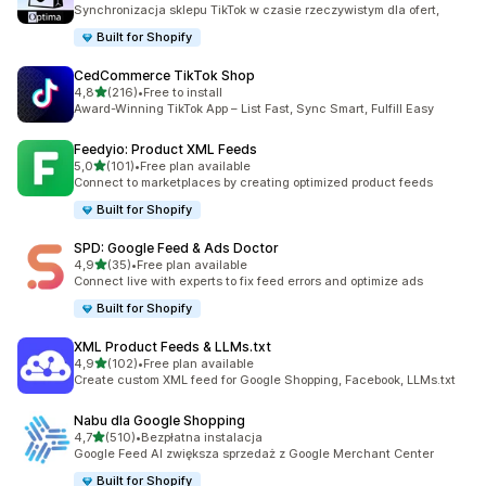
Łączna liczba recenzji: 28
Synchronizacja sklepu TikTok w czasie rzeczywistym dla ofert,
Built for Shopify
CedCommerce TikTok Shop
na 5 gwiazdek
4,8
(216)
•
Free to install
Łączna liczba recenzji: 216
Award-Winning TikTok App – List Fast, Sync Smart, Fulfill Easy
Feedyio: Product XML Feeds
na 5 gwiazdek
5,0
(101)
•
Free plan available
Łączna liczba recenzji: 101
Connect to marketplaces by creating optimized product feeds
Built for Shopify
SPD: Google Feed & Ads Doctor
na 5 gwiazdek
4,9
(35)
•
Free plan available
Łączna liczba recenzji: 35
Connect live with experts to fix feed errors and optimize ads
Built for Shopify
XML Product Feeds & LLMs.txt
na 5 gwiazdek
4,9
(102)
•
Free plan available
Łączna liczba recenzji: 102
Create custom XML feed for Google Shopping, Facebook, LLMs.txt
Nabu dla Google Shopping
na 5 gwiazdek
4,7
(510)
•
Bezpłatna instalacja
Łączna liczba recenzji: 510
Google Feed AI zwiększa sprzedaż z Google Merchant Center
Built for Shopify