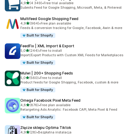
na 5 gwiazdek
4,9
(4 349)
•
Free trial available
Łączna liczba recenzji: 4349
Submits Feed for Google Shopping, Microsoft, Meta, & Pinterest
Multifeed Google Shopping Feed
na 5 gwiazdek
4,9
(964)
•
Free plan available
Łączna liczba recenzji: 964
Feeds & conversion tracking for Google, Facebook, Awin & more
Built for Shopify
FeedFix | XML Import & Export
na 5 gwiazdek
5,0
(244)
•
Free to install
Łączna liczba recenzji: 244
Import/Export Products with Custom XML Feeds for Marketplaces
Built for Shopify
Mulwi | 200+ Shopping Feeds
na 5 gwiazdek
5,0
(560)
•
Free to install
Łączna liczba recenzji: 560
Product feeds for Google Shopping, Facebook, custom & more
Built for Shopify
Omega Facebook Pixel Meta Feed
na 5 gwiazdek
4,8
(876)
•
Free plan available
Łączna liczba recenzji: 876
Retargeting Ads Analytic: Facebook CAPI, Meta Pixel & Feed
Built for Shopify
Złącze sklepu Optima Tiktok
na 5 gwiazdek
4,9
(28)
•
Bezpłatna instalacja