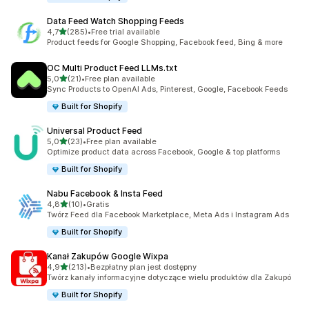
Data Feed Watch Shopping Feeds
na 5 gwiazdek
4,7
(285)
•
Free trial available
Łączna liczba recenzji: 285
Product feeds for Google Shopping, Facebook feed, Bing & more
OC Multi Product Feed LLMs.txt
na 5 gwiazdek
5,0
(21)
•
Free plan available
Łączna liczba recenzji: 21
Sync Products to OpenAI Ads, Pinterest, Google, Facebook Feeds
Built for Shopify
Universal Product Feed
na 5 gwiazdek
5,0
(23)
•
Free plan available
Łączna liczba recenzji: 23
Optimize product data across Facebook, Google & top platforms
Built for Shopify
Nabu Facebook & Insta Feed
na 5 gwiazdek
4,8
(10)
•
Gratis
Łączna liczba recenzji: 10
Twórz Feed dla Facebook Marketplace, Meta Ads i Instagram Ads
Built for Shopify
Kanał Zakupów Google Wixpa
na 5 gwiazdek
4,9
(213)
•
Bezpłatny plan jest dostępny
Łączna liczba recenzji: 213
Twórz kanały informacyjne dotyczące wielu produktów dla Zakupó
Built for Shopify