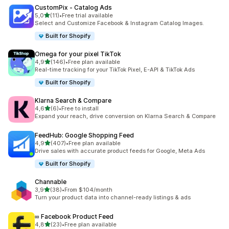
CustomPix ‑ Catalog Ads
na 5 gwiazdek
5,0
(11)
•
Free trial available
Łączna liczba recenzji: 11
Select and Customize Facebook & Instagram Catalog Images.
Built for Shopify
Omega for your pixel TikTok
na 5 gwiazdek
4,9
(146)
•
Free plan available
Łączna liczba recenzji: 146
Real-time tracking for your TikTok Pixel, E-API & TikTok Ads
Built for Shopify
Klarna Search & Compare
na 5 gwiazdek
4,6
(6)
•
Free to install
Łączna liczba recenzji: 6
Expand your reach, drive conversion on Klarna Search & Compare
FeedHub: Google Shopping Feed
na 5 gwiazdek
4,9
(407)
•
Free plan available
Łączna liczba recenzji: 407
Drive sales with accurate product feeds for Google, Meta Ads
Built for Shopify
Channable
na 5 gwiazdek
3,9
(38)
•
From $104/month
Łączna liczba recenzji: 38
Turn your product data into channel-ready listings & ads
∞ Facebook Product Feed
na 5 gwiazdek
4,8
(23)
•
Free plan available
Łączna liczba recenzji: 23