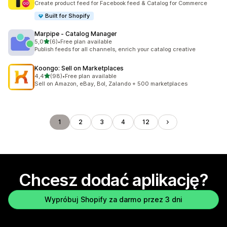
Create product feed for Facebook feed & Catalog for Commerce
Built for Shopify
Marpipe ‑ Catalog Manager
na 5 gwiazdek
5,0
(6)
•
Free plan available
Łączna liczba recenzji: 6
Publish feeds for all channels, enrich your catalog creative
Koongo: Sell on Marketplaces
na 5 gwiazdek
4,4
(98)
•
Free plan available
Łączna liczba recenzji: 98
Sell on Amazon, eBay, Bol, Zalando + 500 marketplaces
1
2
3
4
12
Chcesz dodać aplikację?
Wypróbuj Shopify za darmo przez 3 dni