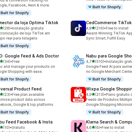
ds & conversion tracking for
gle, Facebook, Awin & more
Built for Shopify
Built for Shopify
nector da loja Optima Tiktok
CedCommerce TikTok
de 5 estrelas
de 5 estrelas
(28)
•
Instalação gratuita
4,8
(216)
•
Free to install
total de avaliações
216 total de avaliações
cronização de loja TikTok em
Award-Winning TikTok App 
po real para listagens
Sync Smart, Fulfill Easy
Built for Shopify
D: Google Feed & Ads Doctor
Nabu para Google Sho
de 5 estrelas
de 5 estrelas
(34)
•
Free
4,7
(510)
•
Instalação grat
total de avaliações
510 total de avaliações
c and manage your products on
Google Feed AI para aume
gle Shopping with ease.
no Google Merchant Cente
Built for Shopify
Built for Shopify
iversal Product Feed
Wixpa Google Shoppi
de 5 estrelas
de 5 estrelas
(23)
•
Free plan available
4,9
(213)
•
Plano gratuito 
total de avaliações
213 total de avaliações
imize product data across
Feeds de Produtos Múltipl
ebook, Google & top platforms
Google Shopping Microsof
Built for Shopify
Built for Shopify
bu Feed Facebook & Insta
Klarna Search & Comp
de 5 estrelas
de 5 estrelas
(10)
•
Gratuito
4,6
(6)
•
Free to install
total de avaliações
6 total de avaliações