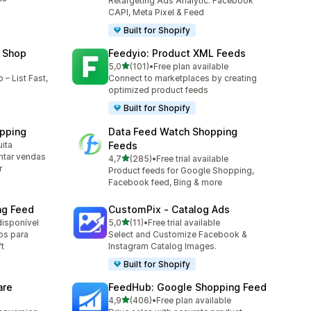
Retargeting Ads Analytic: Facebook
CAPI, Meta Pixel & Feed
Built for Shopify
 Shop
Feedyio: Product XML Feeds
de 5 estrelas
5,0
(101)
•
Free plan available
101 total de avaliações
– List Fast,
Connect to marketplaces by creating
optimized product feeds
Built for Shopify
pping
Data Feed Watch Shopping
uita
Feeds
ntar vendas
de 5 estrelas
4,7
(285)
•
Free trial available
285 total de avaliações
r
Product feeds for Google Shopping,
Facebook feed, Bing & more
ng Feed
CustomPix ‑ Catalog Ads
de 5 estrelas
disponível
5,0
(11)
•
Free trial available
11 total de avaliações
os para
Select and Customize Facebook &
t
Instagram Catalog Images.
Built for Shopify
are
FeedHub: Google Shopping Feed
de 5 estrelas
4,9
(406)
•
Free plan available
406 total de avaliações