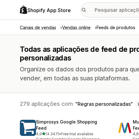
Shopify App Store
Canais de vendas
Vendas online
Feeds de produtos
Todas as aplicações de feed de pr
personalizadas
Organize os dados dos produtos para que
vender, em todas as suas plataformas.
279 aplicações com
Regras personalizadas
Simprosys Google Shopping
Mu
Feed
Fe
de 5 estrelas
4,9
(4.347)
•
Free trial available
4,9
4347 total de avaliações
965