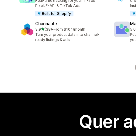
Real-time tracking for your TikTok
Cri
Pixel, E-API & TikTok Ads
Ins
Built for Shopify
Channable
Ma
de 5 estrelas
3,9
(38)
•
From $104/month
5,0
38 total de avaliações
6 t
Turn your product data into channel-
Pub
ready listings & ads
you
Quer a