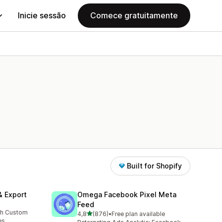
Inicie sessão
Comece gratuitamente
Built for Shopify
& Export
Omega Facebook Pixel Meta
Feed
th Custom
de 5 estrelas
4,8
(876)
•
Free plan available
876 total de avaliações
es