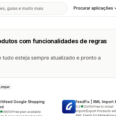
Procurar aplicações
odutos com funcionalidades de regras
 tudo esteja sempre atualizado e pronto a
Limpar
ltifeed Google Shopping
FeedFix | XML Import 
de 5 estrelas
ed
5,0
(245)
•
Free to install
245 total de avaliações
Import/Export Products wi
de 5 estrelas
(965)
•
Free plan available
 total de avaliações
XML Feeds for Marketplac