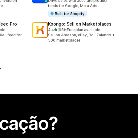
conversion
Drive sales with accurate product
re
feeds for Google, Meta Ads
Built for Shopify
Feed Pro
Koongo: Sell on Marketplaces
de 5 estrelas
able
4,4
(98)
•
Free plan available
98 total de avaliações
XML feed for
Sell on Amazon, eBay, Bol, Zalando +
500 marketplaces
icação?