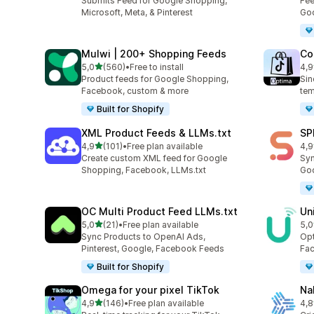
Submits Feed for Google Shopping,
Fee
Microsoft, Meta, & Pinterest
Goo
Mulwi | 200+ Shopping Feeds
Co
de 5 estrelas
5,0
(560)
•
Free to install
4,9
560 total de avaliações
28 
Product feeds for Google Shopping,
Sin
Facebook, custom & more
tem
Built for Shopify
XML Product Feeds & LLMs.txt
SP
de 5 estrelas
4,9
(101)
•
Free plan available
4,9
101 total de avaliações
34 
Create custom XML feed for Google
Syn
Shopping, Facebook, LLMs.txt
Goo
OC Multi Product Feed LLMs.txt
Un
de 5 estrelas
5,0
(21)
•
Free plan available
5,0
21 total de avaliações
23 
Sync Products to OpenAI Ads,
Opt
Pinterest, Google, Facebook Feeds
Fac
Built for Shopify
Omega for your pixel TikTok
Na
de 5 estrelas
4,9
(146)
•
Free plan available
4,8
146 total de avaliações
10 