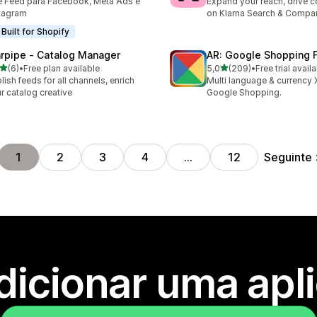
e Feed para Facebook, Meta Ads e
Expand your reach, drive 
tagram
on Klarna Search & Compa
Built for Shopify
rpipe ‑ Catalog Manager
AR: Google Shopping 
de 5 estrelas
de 5 estrelas
(6)
•
Free plan available
5,0
(209)
•
Free trial avail
otal de avaliações
209 total de avaliações
lish feeds for all channels, enrich
Multi language & currency 
r catalog creative
Google Shopping.
Seguinte
1
2
3
4
…
12
dicionar uma apl