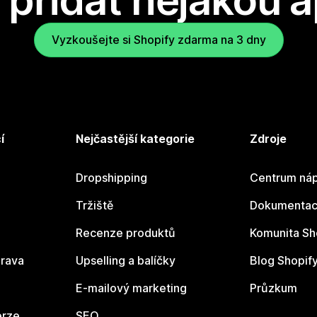
přidat nějakou a
Vyzkoušejte si Shopify zdarma na 3 dny
í
Nejčastější kategorie
Zdroje
Dropshipping
Centrum náp
Tržiště
Dokumentace
Recenze produktů
Komunita Sh
rava
Upselling a balíčky
Blog Shopif
E-mailový marketing
Průzkum
erze
SEO