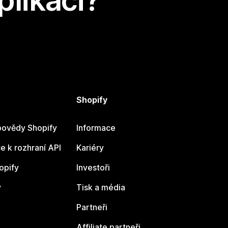
plikaci?
Shopify
ovědy Shopify
Informace
 k rozhraní API
Kariéry
opify
Investoři
y
Tisk a média
Partneři
Affiliate partneři