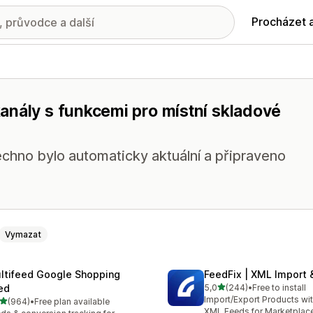
Procházet 
anály s funkcemi pro místní skladové
chno bylo automaticky aktuální a připraveno
Vymazat
ltifeed Google Shopping
FeedFix | XML Import 
z 5 hvězd
ed
5,0
(244)
•
Free to install
Celkový počet recenzí: 24
Import/Export Products wi
z 5 hvězd
(964)
•
Free plan available
kový počet recenzí: 964
XML Feeds for Marketplac