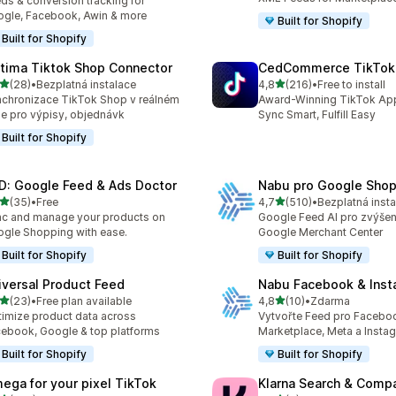
ds & conversion tracking for
gle, Facebook, Awin & more
Built for Shopify
Built for Shopify
tima Tiktok Shop Connector
CedCommerce TikTok
z 5 hvězd
z 5 hvězd
(28)
•
Bezplatná instalace
4,8
(216)
•
Free to install
kový počet recenzí: 28
Celkový počet recenzí: 21
chronizace TikTok Shop v reálném
Award-Winning TikTok App 
e pro výpisy, objednávk
Sync Smart, Fulfill Easy
Built for Shopify
D: Google Feed & Ads Doctor
Nabu pro Google Shop
z 5 hvězd
z 5 hvězd
(35)
•
Free
4,7
(510)
•
Bezplatná inst
kový počet recenzí: 35
Celkový počet recenzí: 51
c and manage your products on
Google Feed AI pro zvýšen
gle Shopping with ease.
Google Merchant Center
Built for Shopify
Built for Shopify
iversal Product Feed
Nabu Facebook & Inst
z 5 hvězd
z 5 hvězd
(23)
•
Free plan available
4,8
(10)
•
Zdarma
kový počet recenzí: 23
Celkový počet recenzí: 10
imize product data across
Vytvořte Feed pro Facebo
ebook, Google & top platforms
Marketplace, Meta a Insta
Built for Shopify
Built for Shopify
ega for your pixel TikTok
Klarna Search & Comp