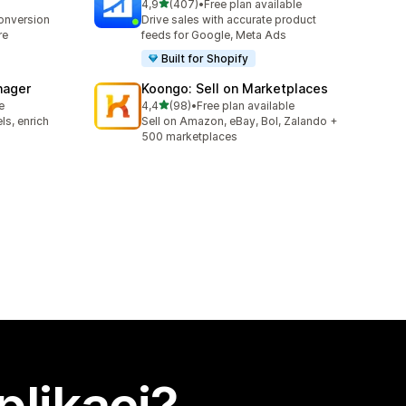
z 5 hvězd
4,9
(407)
•
Free plan available
Celkový počet recenzí: 407
conversion
Drive sales with accurate product
re
feeds for Google, Meta Ads
Built for Shopify
nager
Koongo: Sell on Marketplaces
z 5 hvězd
e
4,4
(98)
•
Free plan available
Celkový počet recenzí: 98
ls, enrich
Sell on Amazon, eBay, Bol, Zalando +
500 marketplaces