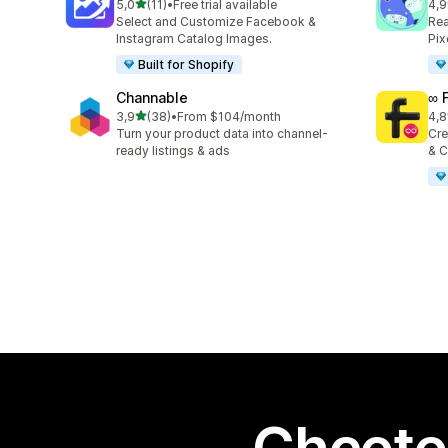
z 5 hvězd
5,0
(11)
•
Free trial available
4,9
Celkový počet recenzí: 11
Cel
Select and Customize Facebook &
Rea
Instagram Catalog Images.
Pix
Built for Shopify
Channable
∞ 
z 5 hvězd
3,9
(38)
•
From $104/month
4,8
Celkový počet recenzí: 38
Cel
Turn your product data into channel-
Cre
ready listings & ads
& C