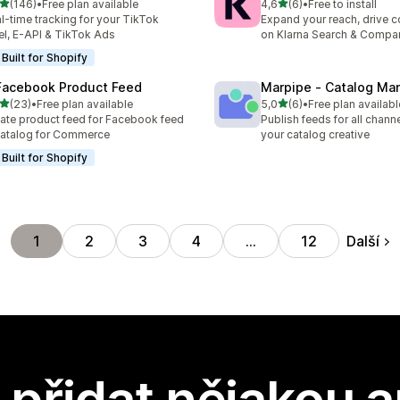
z 5 hvězd
z 5 hvězd
(146)
•
Free plan available
4,6
(6)
•
Free to install
kový počet recenzí: 146
Celkový počet recenzí: 6
l-time tracking for your TikTok
Expand your reach, drive 
el, E-API & TikTok Ads
on Klarna Search & Compa
Built for Shopify
Facebook Product Feed
Marpipe ‑ Catalog Ma
z 5 hvězd
z 5 hvězd
(23)
•
Free plan available
5,0
(6)
•
Free plan availabl
kový počet recenzí: 23
Celkový počet recenzí: 6
ate product feed for Facebook feed
Publish feeds for all channe
atalog for Commerce
your catalog creative
Built for Shopify
Další
1
2
3
4
…
12