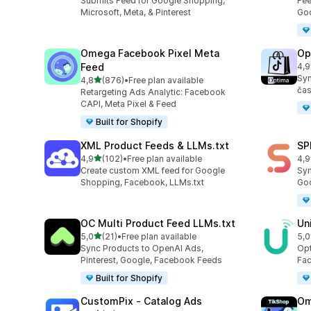
Submits Feed for Google Shopping,
Fee
Microsoft, Meta, & Pinterest
Goo
Omega Facebook Pixel Meta
Op
Feed
4,9
Cel
Syn
z 5 hvězd
4,8
(876)
•
Free plan available
Celkový počet recenzí: 876
čas
Retargeting Ads Analytic: Facebook
CAPI, Meta Pixel & Feed
Built for Shopify
XML Product Feeds & LLMs.txt
SP
z 5 hvězd
4,9
(102)
•
Free plan available
4,9
Celkový počet recenzí: 102
Cel
Create custom XML feed for Google
Syn
Shopping, Facebook, LLMs.txt
Goo
OC Multi Product Feed LLMs.txt
Un
z 5 hvězd
5,0
(21)
•
Free plan available
5,0
Celkový počet recenzí: 21
Cel
Sync Products to OpenAI Ads,
Opt
Pinterest, Google, Facebook Feeds
Fac
Built for Shopify
CustomPix ‑ Catalog Ads
Om