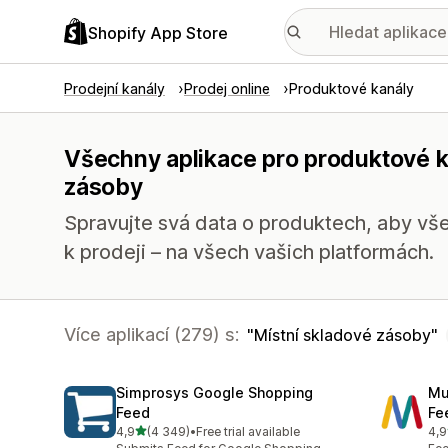
Shopify App Store
Prodejní kanály
Prodej online
Produktové kanály
Všechny aplikace pro produktové k
zásoby
Spravujte svá data o produktech, aby vše
k prodeji – na všech vašich platformách.
Více aplikací (279) s:
Místní skladové zásoby
Simprosys Google Shopping
Mu
Feed
Fe
z 5 hvězd
4,9
(4 349)
•
Free trial available
4,9
Celkový počet recenzí: 4349
Cel