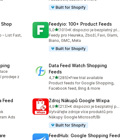
Built for Shopify
 Shop
Feedyio: 100+ Product Feeds
z 5 hvězd
5,0
(101)
•
K dispozici je bezplatný plán
6
Celkový počet recenzí: 101
– List Fast,
Feedy pro Heureka, Zboží, Favi, Glami,
Biano, GMC, Meta
Built for Shopify
ping
Data Feed Watch Shopping
alace
Feeds
0
í prodeje z
z 5 hvězd
4,7
(285)
•
Free trial available
Celkový počet recenzí: 285
Product feeds for Google Shopping,
Facebook feed, Bing & more
a Feed
Zdroj Nákupů Google Wixpa
z 5 hvězd
4,9
(213)
•
K dispozici je bezplatný plán
Celkový počet recenzí: 213
ok
Vytvářejte zdroje více produktů pro
gram Ads
Nákupy Google Microsoft/Bi
Built for Shopify
are
FeedHub: Google Shopping Feed