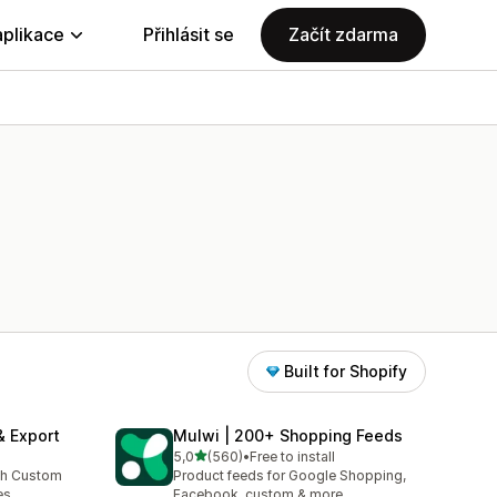
aplikace
Přihlásit se
Začít zdarma
Built for Shopify
& Export
Mulwi | 200+ Shopping Feeds
z 5 hvězd
5,0
(560)
•
Free to install
4
Celkový počet recenzí: 560
th Custom
Product feeds for Google Shopping,
es
Facebook, custom & more