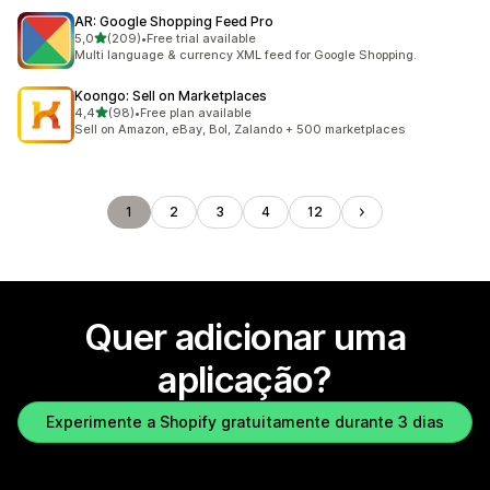
AR: Google Shopping Feed Pro
de 5 estrelas
5,0
(209)
•
Free trial available
209 total de avaliações
Multi language & currency XML feed for Google Shopping.
Koongo: Sell on Marketplaces
de 5 estrelas
4,4
(98)
•
Free plan available
98 total de avaliações
Sell on Amazon, eBay, Bol, Zalando + 500 marketplaces
1
2
3
4
12
Quer adicionar uma
aplicação?
Experimente a Shopify gratuitamente durante 3 dias