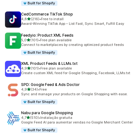
Built for Shopify
CedCommerce TikTok Shop
de 5 estrelas
4,8
(216)
•
Free to install
216 total de avaliações
Award-Winning TikTok App – List Fast, Sync Smart, Fulfill Easy
Feedyio: Product XML Feeds
de 5 estrelas
5,0
(101)
•
Free plan available
101 total de avaliações
Connect to marketplaces by creating optimized product feeds
Built for Shopify
XML Product Feeds & LLMs.txt
de 5 estrelas
4,9
(101)
•
Free plan available
101 total de avaliações
Create custom XML feed for Google Shopping, Facebook, LLMs.txt
SPD: Google Feed & Ads Doctor
de 5 estrelas
4,9
(34)
•
Free
34 total de avaliações
Sync and manage your products on Google Shopping with ease.
Built for Shopify
Nabu para Google Shopping
de 5 estrelas
4,7
(510)
•
Instalação gratuita
510 total de avaliações
Google Feed AI para aumentar vendas no Google Merchant Center
Built for Shopify