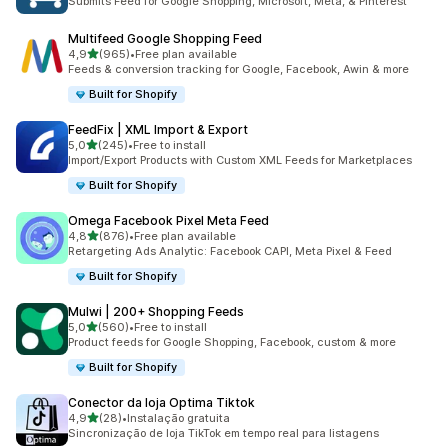
Submits Feed for Google Shopping, Microsoft, Meta, & Pinterest
Multifeed Google Shopping Feed
de 5 estrelas
4,9
(965)
•
Free plan available
965 total de avaliações
Feeds & conversion tracking for Google, Facebook, Awin & more
Built for Shopify
FeedFix | XML Import & Export
de 5 estrelas
5,0
(245)
•
Free to install
245 total de avaliações
Import/Export Products with Custom XML Feeds for Marketplaces
Built for Shopify
Omega Facebook Pixel Meta Feed
de 5 estrelas
4,8
(876)
•
Free plan available
876 total de avaliações
Retargeting Ads Analytic: Facebook CAPI, Meta Pixel & Feed
Built for Shopify
Mulwi | 200+ Shopping Feeds
de 5 estrelas
5,0
(560)
•
Free to install
560 total de avaliações
Product feeds for Google Shopping, Facebook, custom & more
Built for Shopify
Conector da loja Optima Tiktok
de 5 estrelas
4,9
(28)
•
Instalação gratuita
28 total de avaliações
Sincronização de loja TikTok em tempo real para listagens