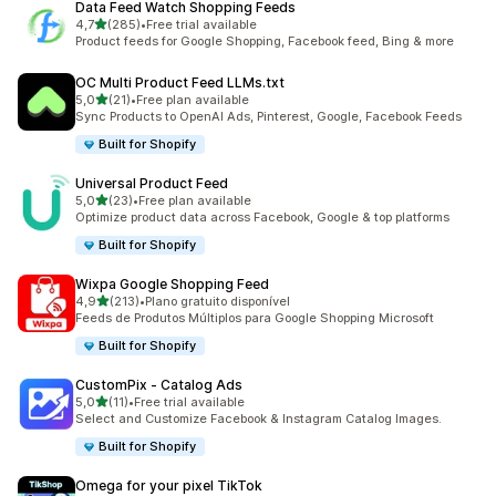
Data Feed Watch Shopping Feeds
de 5 estrelas
4,7
(285)
•
Free trial available
285 total de avaliações
Product feeds for Google Shopping, Facebook feed, Bing & more
OC Multi Product Feed LLMs.txt
de 5 estrelas
5,0
(21)
•
Free plan available
21 total de avaliações
Sync Products to OpenAI Ads, Pinterest, Google, Facebook Feeds
Built for Shopify
Universal Product Feed
de 5 estrelas
5,0
(23)
•
Free plan available
23 total de avaliações
Optimize product data across Facebook, Google & top platforms
Built for Shopify
Wixpa Google Shopping Feed
de 5 estrelas
4,9
(213)
•
Plano gratuito disponível
213 total de avaliações
Feeds de Produtos Múltiplos para Google Shopping Microsoft
Built for Shopify
CustomPix ‑ Catalog Ads
de 5 estrelas
5,0
(11)
•
Free trial available
11 total de avaliações
Select and Customize Facebook & Instagram Catalog Images.
Built for Shopify
Omega for your pixel TikTok