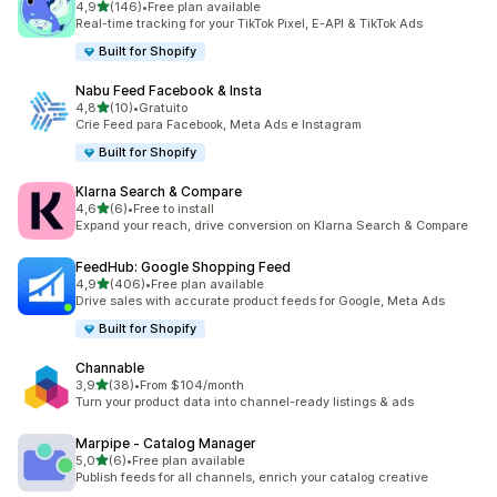
de 5 estrelas
4,9
(146)
•
Free plan available
146 total de avaliações
Real-time tracking for your TikTok Pixel, E-API & TikTok Ads
Built for Shopify
Nabu Feed Facebook & Insta
de 5 estrelas
4,8
(10)
•
Gratuito
10 total de avaliações
Crie Feed para Facebook, Meta Ads e Instagram
Built for Shopify
Klarna Search & Compare
de 5 estrelas
4,6
(6)
•
Free to install
6 total de avaliações
Expand your reach, drive conversion on Klarna Search & Compare
FeedHub: Google Shopping Feed
de 5 estrelas
4,9
(406)
•
Free plan available
406 total de avaliações
Drive sales with accurate product feeds for Google, Meta Ads
Built for Shopify
Channable
de 5 estrelas
3,9
(38)
•
From $104/month
38 total de avaliações
Turn your product data into channel-ready listings & ads
Marpipe ‑ Catalog Manager
de 5 estrelas
5,0
(6)
•
Free plan available
6 total de avaliações
Publish feeds for all channels, enrich your catalog creative