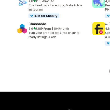
de 5 estrelas
4,8
(10)
•
Gratuito
4,9
10 total de avaliações
146
Crie Feed para Facebook, Meta Ads e
Rea
Instagram
Pix
Built for Shopify
Channable
∞ 
de 5 estrelas
3,9
(38)
•
From $104/month
4,8
38 total de avaliações
23 
Turn your product data into channel-
Cre
ready listings & ads
& C