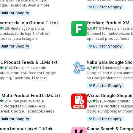
ds & conversion tracking for
gle, Facebook, Awin & more
Built for Shopify
Built for Shopify
nector da loja Optima Tiktok
Feedyio: Product XML
de 5 estrelas
de 5 estrelas
(28)
•
Instalação gratuita
5,0
(101)
•
Free plan availa
total de avaliações
101 total de avaliações
cronização de loja TikTok em
Connect to marketplaces b
po real para listagens
optimized product feeds
Built for Shopify
Built for Shopify
L Product Feeds & LLMs.txt
Nabu para Google Sho
de 5 estrelas
de 5 estrelas
(104)
•
Free plan available
4,7
(511)
•
Instalação gratu
 total de avaliações
511 total de avaliações
ate custom XML feed for Google
Google Feed AI para aume
pping, Facebook, LLMs.txt
no Google Merchant Cente
Built for Shopify
 Multi Product Feed LLMs.txt
Wixpa Google Shoppi
de 5 estrelas
de 5 estrelas
(21)
•
Free plan available
4,9
(213)
•
Plano gratuito 
total de avaliações
213 total de avaliações
c Products to OpenAI Ads,
Feeds de Produtos Múltipl
terest, Google, Facebook Feeds
Google Shopping Microsof
Built for Shopify
Built for Shopify
ega for your pixel TikTok
Klarna Search & Comp