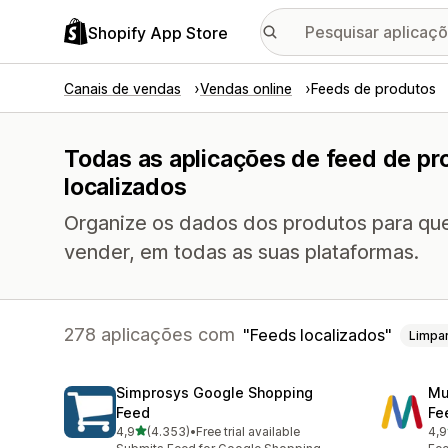
Shopify App Store
Canais de vendas
Vendas online
Feeds de produtos
Todas as aplicações de feed de pr
localizados
Organize os dados dos produtos para que
vender, em todas as suas plataformas.
278 aplicações com
Feeds localizados
Limpa
Simprosys Google Shopping
Mu
Feed
Fe
de 5 estrelas
4,9
(4.353)
•
Free trial available
4,9
4353 total de avaliações
965