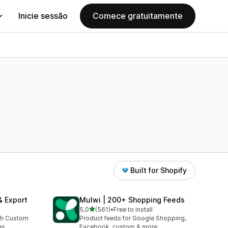
Inicie sessão
Comece gratuitamente
Built for Shopify
& Export
Mulwi | 200+ Shopping Feeds
de 5 estrelas
5,0
(561)
•
Free to install
561 total de avaliações
th Custom
Product feeds for Google Shopping,
es
Facebook, custom & more