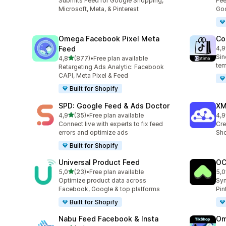
Submits Feed for Google Shopping,
Fee
Microsoft, Meta, & Pinterest
Goo
Omega Facebook Pixel Meta
Co
Feed
4,9
28 
Sin
de 5 estrelas
4,8
(877)
•
Free plan available
877 total de avaliações
tem
Retargeting Ads Analytic: Facebook
CAPI, Meta Pixel & Feed
Built for Shopify
SPD: Google Feed & Ads Doctor
XM
de 5 estrelas
4,9
(35)
•
Free plan available
4,9
35 total de avaliações
104
Connect live with experts to fix feed
Cre
errors and optimize ads
Sho
Built for Shopify
Universal Product Feed
OC
de 5 estrelas
5,0
(23)
•
Free plan available
5,0
23 total de avaliações
21 
Optimize product data across
Syn
Facebook, Google & top platforms
Pin
Built for Shopify
Nabu Feed Facebook & Insta
Om