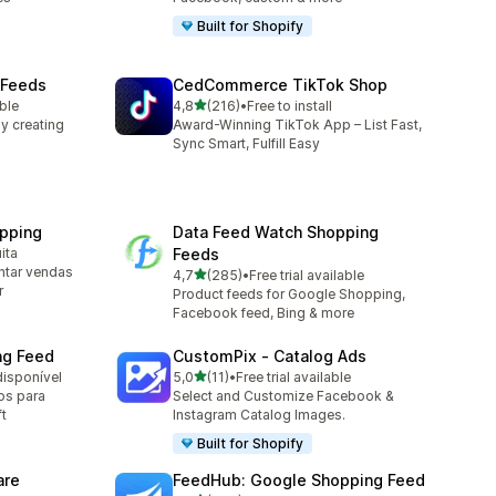
Built for Shopify
 Feeds
CedCommerce TikTok Shop
de 5 estrelas
ble
4,8
(216)
•
Free to install
216 total de avaliações
y creating
Award-Winning TikTok App – List Fast,
Sync Smart, Fulfill Easy
pping
Data Feed Watch Shopping
ita
Feeds
ntar vendas
de 5 estrelas
4,7
(285)
•
Free trial available
285 total de avaliações
r
Product feeds for Google Shopping,
Facebook feed, Bing & more
ng Feed
CustomPix ‑ Catalog Ads
de 5 estrelas
disponível
5,0
(11)
•
Free trial available
11 total de avaliações
os para
Select and Customize Facebook &
t
Instagram Catalog Images.
Built for Shopify
are
FeedHub: Google Shopping Feed