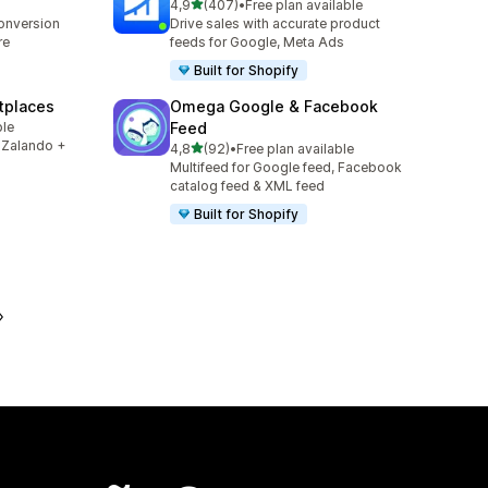
de 5 estrelas
4,9
(407)
•
Free plan available
407 total de avaliações
conversion
Drive sales with accurate product
re
feeds for Google, Meta Ads
Built for Shopify
tplaces
Omega Google & Facebook
ble
Feed
 Zalando +
de 5 estrelas
4,8
(92)
•
Free plan available
92 total de avaliações
Multifeed for Google feed, Facebook
catalog feed & XML feed
Built for Shopify