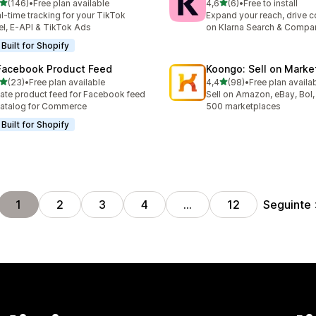
de 5 estrelas
de 5 estrelas
(146)
•
Free plan available
4,6
(6)
•
Free to install
 total de avaliações
6 total de avaliações
l-time tracking for your TikTok
Expand your reach, drive 
el, E-API & TikTok Ads
on Klarna Search & Compa
Built for Shopify
Facebook Product Feed
Koongo: Sell on Marke
de 5 estrelas
de 5 estrelas
(23)
•
Free plan available
4,4
(98)
•
Free plan availa
total de avaliações
98 total de avaliações
ate product feed for Facebook feed
Sell on Amazon, eBay, Bol,
atalog for Commerce
500 marketplaces
Built for Shopify
Seguinte
1
2
3
4
…
12