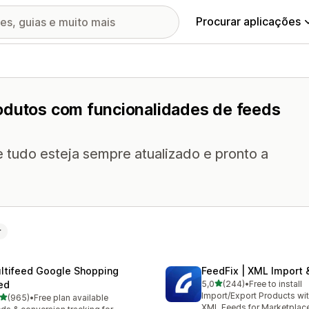
Procurar aplicações
odutos com funcionalidades de feeds
 tudo esteja sempre atualizado e pronto a
r
ltifeed Google Shopping
FeedFix | XML Import 
de 5 estrelas
ed
5,0
(244)
•
Free to install
244 total de avaliações
Import/Export Products wi
de 5 estrelas
(965)
•
Free plan available
 total de avaliações
XML Feeds for Marketplac