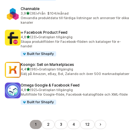
Channable
av 5 stjärnor
3,9
(38)
•
Från $104/månad
38 recensioner totalt
Omvandla produktdata till färdiga listningar och annonser för olika
kanaler
∞ Facebook Product Feed
av 5 stjärnor
4,8
(23)
•
Gratisplan tillgänglig
23 recensioner totalt
Skapa produktflöden för Facebook-flöden och kataloger för e-
handel
Built for Shopify
Koongo: Sell on Marketplaces
av 5 stjärnor
4,4
(98)
•
Gratisplan tillgänglig
98 recensioner totalt
Sälj på Amazon, eBay, Bol, Zalando och över 500 marknadsplatser
Omega Google & Facebook Feed
av 5 stjärnor
4,8
(92)
•
Gratisplan tillgänglig
92 recensioner totalt
Multiflöde för Google-flöde, Facebook-katalogflöde och XML-flöde
Built for Shopify
1
2
3
4
12