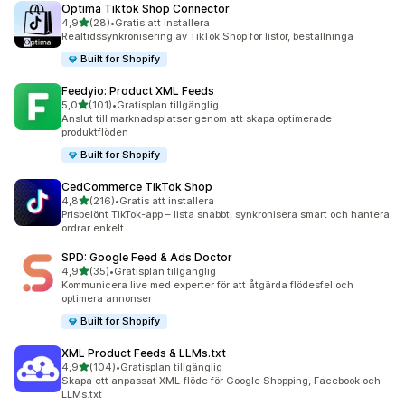
Optima Tiktok Shop Connector
av 5 stjärnor
4,9
(28)
•
Gratis att installera
28 recensioner totalt
Realtidssynkronisering av TikTok Shop för listor, beställninga
Built for Shopify
Feedyio: Product XML Feeds
av 5 stjärnor
5,0
(101)
•
Gratisplan tillgänglig
101 recensioner totalt
Anslut till marknadsplatser genom att skapa optimerade
produktflöden
Built for Shopify
CedCommerce TikTok Shop
av 5 stjärnor
4,8
(216)
•
Gratis att installera
216 recensioner totalt
Prisbelönt TikTok-app – lista snabbt, synkronisera smart och hantera
ordrar enkelt
SPD: Google Feed & Ads Doctor
av 5 stjärnor
4,9
(35)
•
Gratisplan tillgänglig
35 recensioner totalt
Kommunicera live med experter för att åtgärda flödesfel och
optimera annonser
Built for Shopify
XML Product Feeds & LLMs.txt
av 5 stjärnor
4,9
(104)
•
Gratisplan tillgänglig
104 recensioner totalt
Skapa ett anpassat XML-flöde för Google Shopping, Facebook och
LLMs.txt