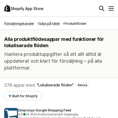
Shopify App Store
Försäljningskanaler
Sälja på nätet
Produktflöden
Alla produktflödesappar med funktioner för
lokaliserade flöden
Hantera produktuppgifter så att allt alltid är
uppdaterat och klart för försäljning – på alla
plattformar.
278 appar med
Lokaliserade flöden
Rensa
Built for Shopify
Simprosys Google Shopping Feed
av 5 stjärnor
4,9
(4 353)
•
Gratis testversion tillgänglig
4353 recensioner totalt