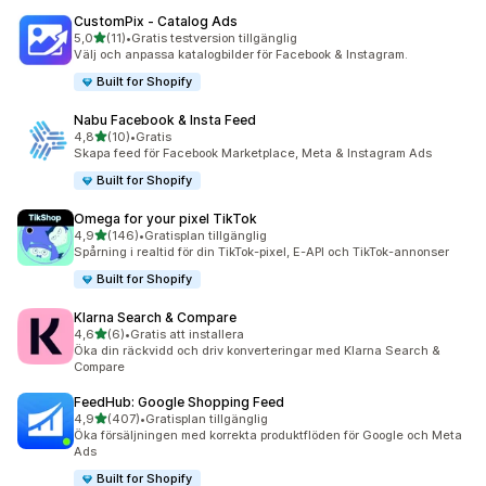
CustomPix ‑ Catalog Ads
av 5 stjärnor
5,0
(11)
•
Gratis testversion tillgänglig
11 recensioner totalt
Välj och anpassa katalogbilder för Facebook & Instagram.
Built for Shopify
Nabu Facebook & Insta Feed
av 5 stjärnor
4,8
(10)
•
Gratis
10 recensioner totalt
Skapa feed för Facebook Marketplace, Meta & Instagram Ads
Built for Shopify
Omega for your pixel TikTok
av 5 stjärnor
4,9
(146)
•
Gratisplan tillgänglig
146 recensioner totalt
Spårning i realtid för din TikTok-pixel, E-API och TikTok-annonser
Built for Shopify
Klarna Search & Compare
av 5 stjärnor
4,6
(6)
•
Gratis att installera
6 recensioner totalt
Öka din räckvidd och driv konverteringar med Klarna Search &
Compare
FeedHub: Google Shopping Feed
av 5 stjärnor
4,9
(407)
•
Gratisplan tillgänglig
407 recensioner totalt
Öka försäljningen med korrekta produktflöden för Google och Meta
Ads
Built for Shopify