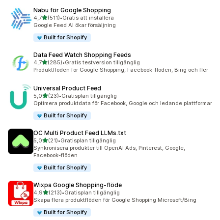
Nabu för Google Shopping
av 5 stjärnor
4,7
(511)
•
Gratis att installera
511 recensioner totalt
Google Feed AI ökar försäljning
Built for Shopify
Data Feed Watch Shopping Feeds
av 5 stjärnor
4,7
(285)
•
Gratis testversion tillgänglig
285 recensioner totalt
Produktflöden för Google Shopping, Facebook-flöden, Bing och fler
Universal Product Feed
av 5 stjärnor
5,0
(23)
•
Gratisplan tillgänglig
23 recensioner totalt
Optimera produktdata för Facebook, Google och ledande plattformar
Built for Shopify
OC Multi Product Feed LLMs.txt
av 5 stjärnor
5,0
(21)
•
Gratisplan tillgänglig
21 recensioner totalt
Synkronisera produkter till OpenAI Ads, Pinterest, Google,
Facebook-flöden
Built for Shopify
Wixpa Google Shopping‑flöde
av 5 stjärnor
4,9
(213)
•
Gratisplan tillgänglig
213 recensioner totalt
Skapa flera produktflöden för Google Shopping Microsoft/Bing
Built for Shopify