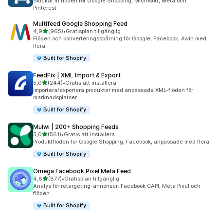
Skickar in flöden för Google Shopping, Microsoft, Meta och
Pinterest
Multifeed Google Shopping Feed
av 5 stjärnor
4,9
(965)
•
Gratisplan tillgänglig
965 recensioner totalt
Flöden och konverteringsspårning för Google, Facebook, Awin med
flera
Built for Shopify
FeedFix | XML Import & Export
av 5 stjärnor
5,0
(244)
•
Gratis att installera
244 recensioner totalt
Importera/exportera produkter med anpassade XML-flöden för
marknadsplatser
Built for Shopify
Mulwi | 200+ Shopping Feeds
av 5 stjärnor
5,0
(561)
•
Gratis att installera
561 recensioner totalt
Produktflöden för Google Shopping, Facebook, anpassade med flera
Built for Shopify
Omega Facebook Pixel Meta Feed
av 5 stjärnor
4,8
(877)
•
Gratisplan tillgänglig
877 recensioner totalt
Analys för retargeting-annonser: Facebook CAPI, Meta Pixel och
flöden
Built for Shopify