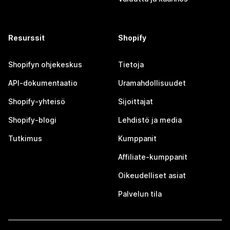
Resurssit
Shopify
Shopifyn ohjekeskus
Tietoja
API-dokumentaatio
Uramahdollisuudet
Shopify-yhteisö
Sijoittajat
Shopify-blogi
Lehdistö ja media
Tutkimus
Kumppanit
Affiliate-kumppanit
Oikeudelliset asiat
Palvelun tila