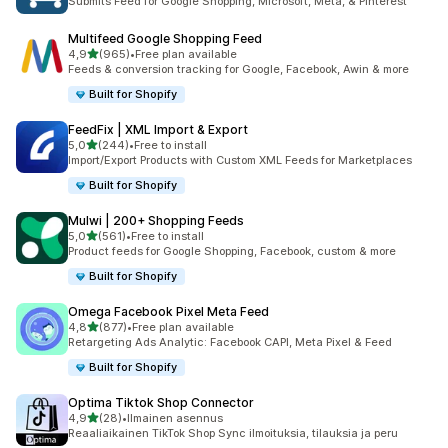
Submits Feed for Google Shopping, Microsoft, Meta, & Pinterest
Multifeed Google Shopping Feed
/ 5 tähteä
4,9
(965)
•
Free plan available
965 arvostelua yhteensä
Feeds & conversion tracking for Google, Facebook, Awin & more
Built for Shopify
FeedFix | XML Import & Export
/ 5 tähteä
5,0
(244)
•
Free to install
244 arvostelua yhteensä
Import/Export Products with Custom XML Feeds for Marketplaces
Built for Shopify
Mulwi | 200+ Shopping Feeds
/ 5 tähteä
5,0
(561)
•
Free to install
561 arvostelua yhteensä
Product feeds for Google Shopping, Facebook, custom & more
Built for Shopify
Omega Facebook Pixel Meta Feed
/ 5 tähteä
4,8
(877)
•
Free plan available
877 arvostelua yhteensä
Retargeting Ads Analytic: Facebook CAPI, Meta Pixel & Feed
Built for Shopify
Optima Tiktok Shop Connector
/ 5 tähteä
4,9
(28)
•
Ilmainen asennus
28 arvostelua yhteensä
Reaaliaikainen TikTok Shop Sync ilmoituksia, tilauksia ja peru