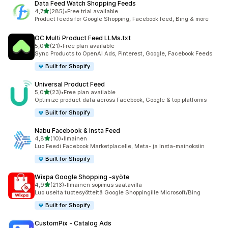
Data Feed Watch Shopping Feeds
/ 5 tähteä
4,7
(285)
•
Free trial available
285 arvostelua yhteensä
Product feeds for Google Shopping, Facebook feed, Bing & more
OC Multi Product Feed LLMs.txt
/ 5 tähteä
5,0
(21)
•
Free plan available
21 arvostelua yhteensä
Sync Products to OpenAI Ads, Pinterest, Google, Facebook Feeds
Built for Shopify
Universal Product Feed
/ 5 tähteä
5,0
(23)
•
Free plan available
23 arvostelua yhteensä
Optimize product data across Facebook, Google & top platforms
Built for Shopify
Nabu Facebook & Insta Feed
/ 5 tähteä
4,8
(10)
•
Ilmainen
10 arvostelua yhteensä
Luo Feedi Facebook Marketplacelle, Meta- ja Insta-mainoksiin
Built for Shopify
Wixpa Google Shopping ‑syöte
/ 5 tähteä
4,9
(213)
•
Ilmainen sopimus saatavilla
213 arvostelua yhteensä
Luo useita tuotesyötteitä Google Shoppingille Microsoft/Bing
Built for Shopify
CustomPix ‑ Catalog Ads