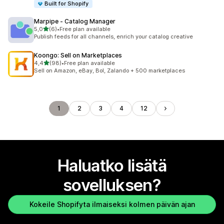
Built for Shopify
Marpipe ‑ Catalog Manager
/ 5 tähteä
5,0
(6)
•
Free plan available
6 arvostelua yhteensä
Publish feeds for all channels, enrich your catalog creative
Koongo: Sell on Marketplaces
/ 5 tähteä
4,4
(98)
•
Free plan available
98 arvostelua yhteensä
Sell on Amazon, eBay, Bol, Zalando + 500 marketplaces
1
2
3
4
12
Haluatko lisätä
sovelluksen?
Kokeile Shopifyta ilmaiseksi kolmen päivän ajan