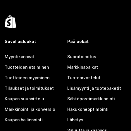
Sovellusluokat
Pääluokat
Myyntikanavat
Suoratoimitus
Tuotteiden etsiminen
Markkinapaikat
Tuotteiden myyminen
Tuotearvostelut
Tilaukset ja toimitukset
Lisämyynti ja tuotepaketit
Kaupan suunnittelu
Sähköpostimarkkinointi
Markkinointi ja konversio
Hakukoneoptimointi
Kaupan hallinnointi
Lähetys
Valuutta ja käännös