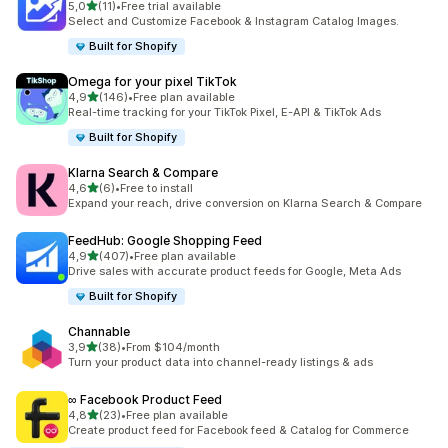
/ 5 tähteä
5,0
(11)
•
Free trial available
11 arvostelua yhteensä
Select and Customize Facebook & Instagram Catalog Images.
Built for Shopify
Omega for your pixel TikTok
/ 5 tähteä
4,9
(146)
•
Free plan available
146 arvostelua yhteensä
Real-time tracking for your TikTok Pixel, E-API & TikTok Ads
Built for Shopify
Klarna Search & Compare
/ 5 tähteä
4,6
(6)
•
Free to install
6 arvostelua yhteensä
Expand your reach, drive conversion on Klarna Search & Compare
FeedHub: Google Shopping Feed
/ 5 tähteä
4,9
(407)
•
Free plan available
407 arvostelua yhteensä
Drive sales with accurate product feeds for Google, Meta Ads
Built for Shopify
Channable
/ 5 tähteä
3,9
(38)
•
From $104/month
38 arvostelua yhteensä
Turn your product data into channel-ready listings & ads
∞ Facebook Product Feed
/ 5 tähteä
4,8
(23)
•
Free plan available
23 arvostelua yhteensä
Create product feed for Facebook feed & Catalog for Commerce