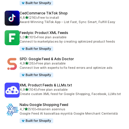
Built for Shopify
CedCommerce TikTok Shop
/ 5 tähteä
4,8
(216)
•
Free to install
216 arvostelua yhteensä
Award-Winning TikTok App – List Fast, Sync Smart, Fulfill Easy
Feedyio: Product XML Feeds
/ 5 tähteä
5,0
(101)
•
Free plan available
101 arvostelua yhteensä
Connect to marketplaces by creating optimized product feeds
Built for Shopify
SPD: Google Feed & Ads Doctor
/ 5 tähteä
4,9
(35)
•
Free plan available
35 arvostelua yhteensä
Connect live with experts to fix feed errors and optimize ads
Built for Shopify
XML Product Feeds & LLMs.txt
/ 5 tähteä
4,9
(104)
•
Free plan available
104 arvostelua yhteensä
Create custom XML feed for Google Shopping, Facebook, LLMs.txt
Nabu Google Shopping Feed
/ 5 tähteä
4,7
(510)
•
Ilmainen asennus
510 arvostelua yhteensä
Google Feed AI kasvattaa myyntiä Google Merchant Centeristä
Built for Shopify