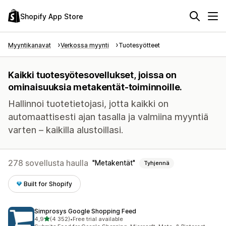
Shopify App Store
Myyntikanavat
Verkossa myynti
Tuotesyötteet
Kaikki tuotesyötesovellukset, joissa on
ominaisuuksia metakentät-toiminnoille.
Hallinnoi tuotetietojasi, jotta kaikki on
automaattisesti ajan tasalla ja valmiina myyntiä
varten – kaikilla alustoillasi.
278 sovellusta haulla
Metakentät
Tyhjennä
Built for Shopify
Simprosys Google Shopping Feed
/ 5 tähteä
4,9
(4 352)
•
Free trial available
4352 arvostelua yhteensä