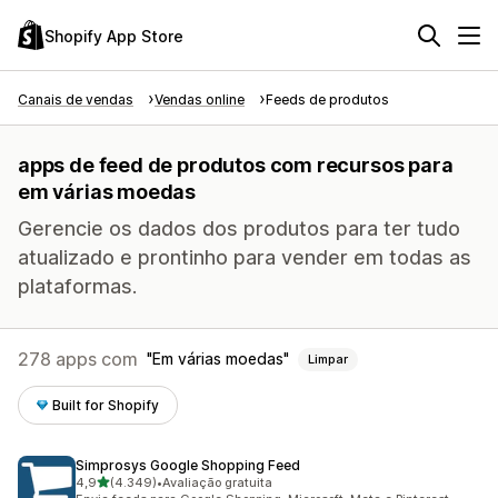
Shopify App Store
Canais de vendas
Vendas online
Feeds de produtos
apps de feed de produtos com recursos para
em várias moedas
Gerencie os dados dos produtos para ter tudo
atualizado e prontinho para vender em todas as
plataformas.
278 apps com
Em várias moedas
Limpar
Built for Shopify
Simprosys Google Shopping Feed
de 5 estrelas
4,9
(4.349)
•
Avaliação gratuita
4349 avaliações ao todo