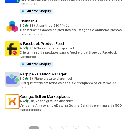
e Meta Ads
Built for Shopify
Channable
de 5 estrelas
3,9
(38)
•
A partir de $104/mês
38 avaliações ao todo
Transforme os dados de produtos em listagens e anúncios prontos
para os canais
∞ Facebook Product Feed
de 5 estrelas
4,8
(23)
•
Plano gratuito disponível
23 avaliações ao todo
Crie um feed de produtos para o feed e o catálogo do Facebook
Commerce
Built for Shopify
Marpipe ‑ Catalog Manager
de 5 estrelas
5,0
(6)
•
Plano gratuito disponível
6 avaliações ao todo
Publique feeds em todos os canais e enriqueça os criativos do
catálogo
Koongo: Sell on Marketplaces
de 5 estrelas
4,4
(98)
•
Plano gratuito disponível
98 avaliações ao todo
Venda na Amazon, no eBay, na Bol, na Zalando e em mais de 500
marketplaces