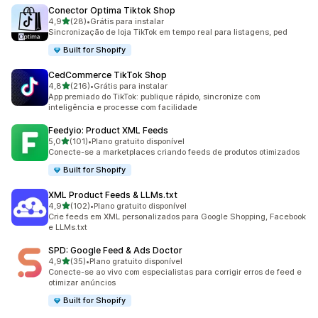
Conector Optima Tiktok Shop
de 5 estrelas
4,9
(28)
•
Grátis para instalar
28 avaliações ao todo
Sincronização de loja TikTok em tempo real para listagens, ped
Built for Shopify
CedCommerce TikTok Shop
de 5 estrelas
4,8
(216)
•
Grátis para instalar
216 avaliações ao todo
App premiado do TikTok: publique rápido, sincronize com
inteligência e processe com facilidade
Feedyio: Product XML Feeds
de 5 estrelas
5,0
(101)
•
Plano gratuito disponível
101 avaliações ao todo
Conecte-se a marketplaces criando feeds de produtos otimizados
Built for Shopify
XML Product Feeds & LLMs.txt
de 5 estrelas
4,9
(102)
•
Plano gratuito disponível
102 avaliações ao todo
Crie feeds em XML personalizados para Google Shopping, Facebook
e LLMs.txt
SPD: Google Feed & Ads Doctor
de 5 estrelas
4,9
(35)
•
Plano gratuito disponível
35 avaliações ao todo
Conecte-se ao vivo com especialistas para corrigir erros de feed e
otimizar anúncios
Built for Shopify