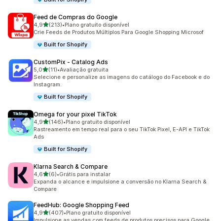
Feed de Compras do Google
de 5 estrelas
4,9
(213)
•
Plano gratuito disponível
213 avaliações ao todo
Crie Feeds de Produtos Múltiplos Para Google Shopping Microsof
Built for Shopify
CustomPix ‑ Catalog Ads
de 5 estrelas
5,0
(11)
•
Avaliação gratuita
11 avaliações ao todo
Selecione e personalize as imagens do catálogo do Facebook e do
Instagram.
Built for Shopify
Omega for your pixel TikTok
de 5 estrelas
4,9
(146)
•
Plano gratuito disponível
146 avaliações ao todo
Rastreamento em tempo real para o seu TikTok Pixel, E-API e TikTok
Ads
Built for Shopify
Klarna Search & Compare
de 5 estrelas
4,6
(6)
•
Grátis para instalar
6 avaliações ao todo
Expanda o alcance e impulsione a conversão no Klarna Search &
Compare
FeedHub: Google Shopping Feed
de 5 estrelas
4,9
(407)
•
Plano gratuito disponível
407 avaliações ao todo
Impulsione as vendas com feeds de produtos precisos para Google