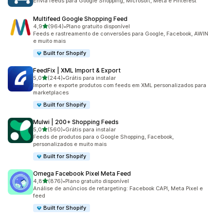
Envia feeds para Google Shopping, Microsoft, Meta e Pinterest
Multifeed Google Shopping Feed
de 5 estrelas
4,9
(964)
•
Plano gratuito disponível
964 avaliações ao todo
Feeds e rastreamento de conversões para Google, Facebook, AWIN
e muito mais
Built for Shopify
FeedFix | XML Import & Export
de 5 estrelas
5,0
(244)
•
Grátis para instalar
244 avaliações ao todo
Importe e exporte produtos com feeds em XML personalizados para
marketplaces
Built for Shopify
Mulwi | 200+ Shopping Feeds
de 5 estrelas
5,0
(560)
•
Grátis para instalar
560 avaliações ao todo
Feeds de produtos para o Google Shopping, Facebook,
personalizados e muito mais
Built for Shopify
Omega Facebook Pixel Meta Feed
de 5 estrelas
4,8
(876)
•
Plano gratuito disponível
876 avaliações ao todo
Análise de anúncios de retargeting: Facebook CAPI, Meta Pixel e
feed
Built for Shopify