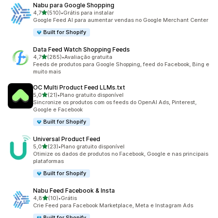
Nabu para Google Shopping
de 5 estrelas
4,7
(510)
•
Grátis para instalar
510 avaliações ao todo
Google Feed AI para aumentar vendas no Google Merchant Center
Built for Shopify
Data Feed Watch Shopping Feeds
de 5 estrelas
4,7
(285)
•
Avaliação gratuita
285 avaliações ao todo
Feeds de produtos para Google Shopping, feed do Facebook, Bing e
muito mais
OC Multi Product Feed LLMs.txt
de 5 estrelas
5,0
(21)
•
Plano gratuito disponível
21 avaliações ao todo
Sincronize os produtos com os feeds do OpenAI Ads, Pinterest,
Google e Facebook
Built for Shopify
Universal Product Feed
de 5 estrelas
5,0
(23)
•
Plano gratuito disponível
23 avaliações ao todo
Otimize os dados de produtos no Facebook, Google e nas principais
plataformas
Built for Shopify
Nabu Feed Facebook & Insta
de 5 estrelas
4,8
(10)
•
Grátis
10 avaliações ao todo
Crie Feed para Facebook Marketplace, Meta e Instagram Ads
Built for Shopify