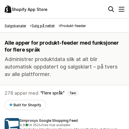
Shopify App Store
Salgskanaler
Salg på nettet
Produkt-feeder
Alle apper for produkt-feeder med funksjoner
for flere språk
Administrer produktdata slik at alt blir
automatisk oppdatert og salgsklart – på tvers
av alle plattformer.
278 apper med
Flere språk
Tøm
Built for Shopify
Simprosys Google Shopping Feed
av 5 stjerner
4,9
(4 352)
•
Free trial available
Totalt 4352 omtaler