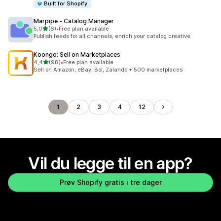
Built for Shopify
Marpipe ‑ Catalog Manager
av 5 stjerner
5,0
(6)
•
Free plan available
Totalt 6 omtaler
Publish feeds for all channels, enrich your catalog creative
Koongo: Sell on Marketplaces
av 5 stjerner
4,4
(98)
•
Free plan available
Totalt 98 omtaler
Sell on Amazon, eBay, Bol, Zalando + 500 marketplaces
1
2
3
4
12
Vil du legge til en app?
Prøv Shopify gratis i tre dager