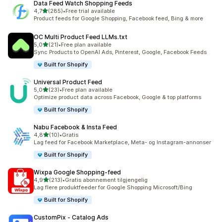
Data Feed Watch Shopping Feeds
av 5 stjerner
4,7
(285)
•
Free trial available
Totalt 285 omtaler
Product feeds for Google Shopping, Facebook feed, Bing & more
OC Multi Product Feed LLMs.txt
av 5 stjerner
5,0
(21)
•
Free plan available
Totalt 21 omtaler
Sync Products to OpenAI Ads, Pinterest, Google, Facebook Feeds
Built for Shopify
Universal Product Feed
av 5 stjerner
5,0
(23)
•
Free plan available
Totalt 23 omtaler
Optimize product data across Facebook, Google & top platforms
Built for Shopify
Nabu Facebook & Insta Feed
av 5 stjerner
4,8
(10)
•
Gratis
Totalt 10 omtaler
Lag feed for Facebook Marketplace, Meta- og Instagram-annonser
Built for Shopify
Wixpa Google Shopping‑feed
av 5 stjerner
4,9
(213)
•
Gratis abonnement tilgjengelig
Totalt 213 omtaler
Lag flere produktfeeder for Google Shopping Microsoft/Bing
Built for Shopify
CustomPix ‑ Catalog Ads