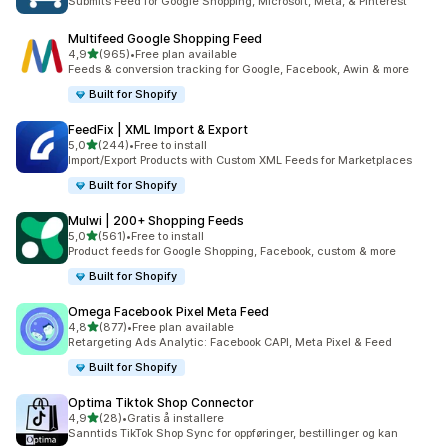
Submits Feed for Google Shopping, Microsoft, Meta, & Pinterest
Multifeed Google Shopping Feed
av 5 stjerner
4,9
(965)
•
Free plan available
Totalt 965 omtaler
Feeds & conversion tracking for Google, Facebook, Awin & more
Built for Shopify
FeedFix | XML Import & Export
av 5 stjerner
5,0
(244)
•
Free to install
Totalt 244 omtaler
Import/Export Products with Custom XML Feeds for Marketplaces
Built for Shopify
Mulwi | 200+ Shopping Feeds
av 5 stjerner
5,0
(561)
•
Free to install
Totalt 561 omtaler
Product feeds for Google Shopping, Facebook, custom & more
Built for Shopify
Omega Facebook Pixel Meta Feed
av 5 stjerner
4,8
(877)
•
Free plan available
Totalt 877 omtaler
Retargeting Ads Analytic: Facebook CAPI, Meta Pixel & Feed
Built for Shopify
Optima Tiktok Shop Connector
av 5 stjerner
4,9
(28)
•
Gratis å installere
Totalt 28 omtaler
Sanntids TikTok Shop Sync for oppføringer, bestillinger og kan