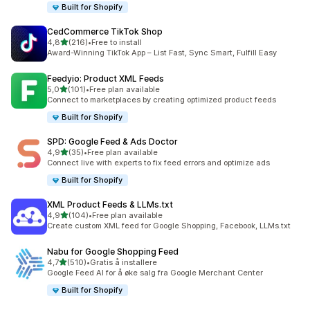
Built for Shopify
CedCommerce TikTok Shop
av 5 stjerner
4,8
(216)
•
Free to install
Totalt 216 omtaler
Award-Winning TikTok App – List Fast, Sync Smart, Fulfill Easy
Feedyio: Product XML Feeds
av 5 stjerner
5,0
(101)
•
Free plan available
Totalt 101 omtaler
Connect to marketplaces by creating optimized product feeds
Built for Shopify
SPD: Google Feed & Ads Doctor
av 5 stjerner
4,9
(35)
•
Free plan available
Totalt 35 omtaler
Connect live with experts to fix feed errors and optimize ads
Built for Shopify
XML Product Feeds & LLMs.txt
av 5 stjerner
4,9
(104)
•
Free plan available
Totalt 104 omtaler
Create custom XML feed for Google Shopping, Facebook, LLMs.txt
Nabu for Google Shopping Feed
av 5 stjerner
4,7
(510)
•
Gratis å installere
Totalt 510 omtaler
Google Feed AI for å øke salg fra Google Merchant Center
Built for Shopify