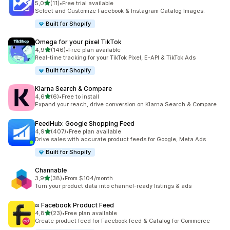
av 5 stjerner
5,0
(11)
•
Free trial available
Totalt 11 omtaler
Select and Customize Facebook & Instagram Catalog Images.
Built for Shopify
Omega for your pixel TikTok
av 5 stjerner
4,9
(146)
•
Free plan available
Totalt 146 omtaler
Real-time tracking for your TikTok Pixel, E-API & TikTok Ads
Built for Shopify
Klarna Search & Compare
av 5 stjerner
4,6
(6)
•
Free to install
Totalt 6 omtaler
Expand your reach, drive conversion on Klarna Search & Compare
FeedHub: Google Shopping Feed
av 5 stjerner
4,9
(407)
•
Free plan available
Totalt 407 omtaler
Drive sales with accurate product feeds for Google, Meta Ads
Built for Shopify
Channable
av 5 stjerner
3,9
(38)
•
From $104/month
Totalt 38 omtaler
Turn your product data into channel-ready listings & ads
∞ Facebook Product Feed
av 5 stjerner
4,8
(23)
•
Free plan available
Totalt 23 omtaler
Create product feed for Facebook feed & Catalog for Commerce