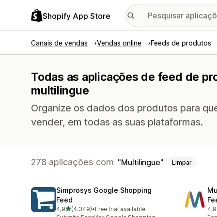
Shopify App Store
Canais de vendas
Vendas online
Feeds de produtos
Todas as aplicações de feed de pr
multilingue
Organize os dados dos produtos para que
vender, em todas as suas plataformas.
278 aplicações com
Multilingue
Limpar
Simprosys Google Shopping
Mu
Feed
Fe
de 5 estrelas
4,9
(4.349)
•
Free trial available
4,9
4349 total de avaliações
964