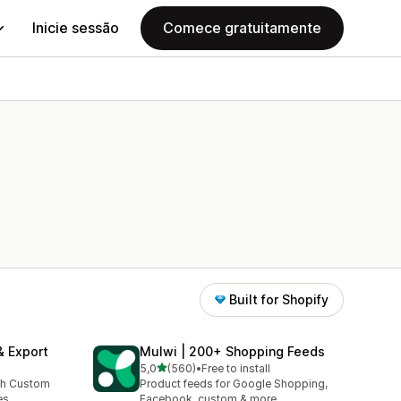
Inicie sessão
Comece gratuitamente
Built for Shopify
& Export
Mulwi | 200+ Shopping Feeds
de 5 estrelas
5,0
(560)
•
Free to install
560 total de avaliações
th Custom
Product feeds for Google Shopping,
es
Facebook, custom & more