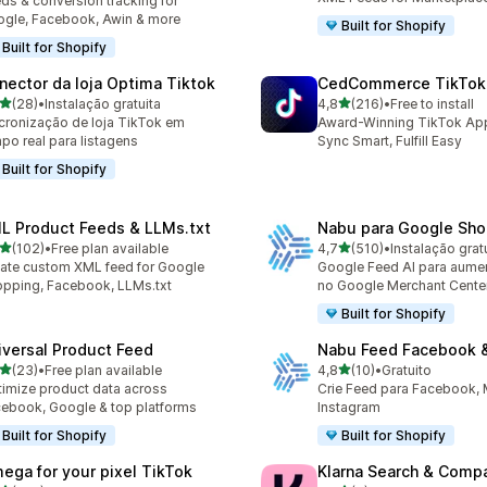
ds & conversion tracking for
gle, Facebook, Awin & more
Built for Shopify
Built for Shopify
nector da loja Optima Tiktok
CedCommerce TikTok
de 5 estrelas
de 5 estrelas
(28)
•
Instalação gratuita
4,8
(216)
•
Free to install
total de avaliações
216 total de avaliações
cronização de loja TikTok em
Award-Winning TikTok App 
po real para listagens
Sync Smart, Fulfill Easy
Built for Shopify
L Product Feeds & LLMs.txt
Nabu para Google Sho
de 5 estrelas
de 5 estrelas
(102)
•
Free plan available
4,7
(510)
•
Instalação grat
 total de avaliações
510 total de avaliações
ate custom XML feed for Google
Google Feed AI para aume
pping, Facebook, LLMs.txt
no Google Merchant Cente
Built for Shopify
iversal Product Feed
Nabu Feed Facebook &
de 5 estrelas
de 5 estrelas
(23)
•
Free plan available
4,8
(10)
•
Gratuito
total de avaliações
10 total de avaliações
imize product data across
Crie Feed para Facebook, 
ebook, Google & top platforms
Instagram
Built for Shopify
Built for Shopify
ega for your pixel TikTok
Klarna Search & Comp