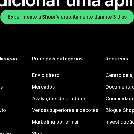
dicionar uma apl
Experimente a Shopify gratuitamente durante 3 dias
licação
Principais categorias
Recursos
Envio direto
Centro de a
os
Mercados
Documentaç
Avaliações de produtos
Comunidade
vio
Vendas superiores e pacotes
Blogue Shop
Marketing por e-mail
Investigaçã
ersão
SEO