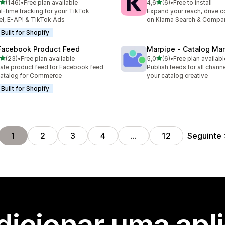
de 5 estrelas
de 5 estrelas
(146)
•
Free plan available
4,6
(6)
•
Free to install
 total de avaliações
6 total de avaliações
l-time tracking for your TikTok
Expand your reach, drive 
el, E-API & TikTok Ads
on Klarna Search & Compa
Built for Shopify
Facebook Product Feed
Marpipe ‑ Catalog Ma
de 5 estrelas
de 5 estrelas
(23)
•
Free plan available
5,0
(6)
•
Free plan availabl
total de avaliações
6 total de avaliações
ate product feed for Facebook feed
Publish feeds for all channe
atalog for Commerce
your catalog creative
Built for Shopify
Seguinte
1
2
3
4
…
12