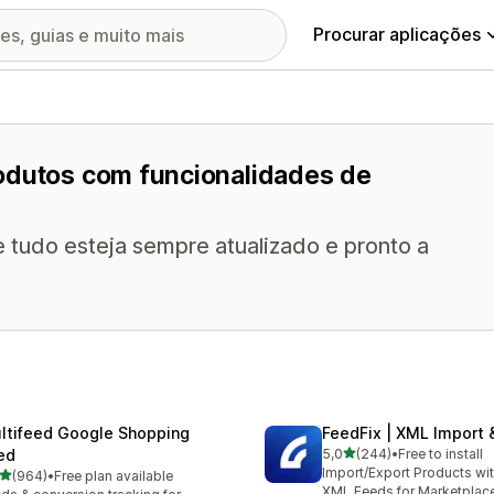
Procurar aplicações
odutos com funcionalidades de
 tudo esteja sempre atualizado e pronto a
ltifeed Google Shopping
FeedFix | XML Import 
de 5 estrelas
ed
5,0
(244)
•
Free to install
244 total de avaliações
Import/Export Products wi
de 5 estrelas
(964)
•
Free plan available
 total de avaliações
XML Feeds for Marketplac