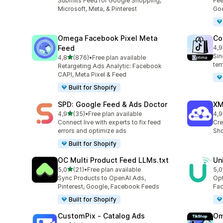
Submits Feed for Google Shopping,
Fee
Microsoft, Meta, & Pinterest
Goo
Omega Facebook Pixel Meta
Co
Feed
4,9
28 
Sin
de 5 estrelas
4,8
(876)
•
Free plan available
876 total de avaliações
tem
Retargeting Ads Analytic: Facebook
CAPI, Meta Pixel & Feed
Built for Shopify
SPD: Google Feed & Ads Doctor
XM
de 5 estrelas
4,9
(35)
•
Free plan available
4,9
35 total de avaliações
102
Connect live with experts to fix feed
Cre
errors and optimize ads
Sho
Built for Shopify
OC Multi Product Feed LLMs.txt
Un
de 5 estrelas
5,0
(21)
•
Free plan available
5,0
21 total de avaliações
23 
Sync Products to OpenAI Ads,
Opt
Pinterest, Google, Facebook Feeds
Fac
Built for Shopify
CustomPix ‑ Catalog Ads
Om