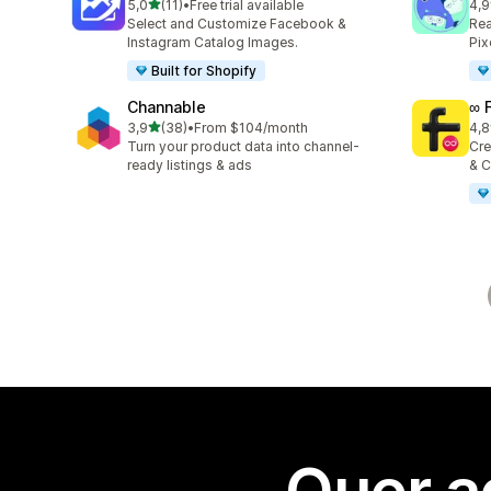
de 5 estrelas
5,0
(11)
•
Free trial available
4,9
11 total de avaliações
146
Select and Customize Facebook &
Rea
Instagram Catalog Images.
Pix
Built for Shopify
Channable
∞ 
de 5 estrelas
3,9
(38)
•
From $104/month
4,8
38 total de avaliações
23 
Turn your product data into channel-
Cre
ready listings & ads
& C