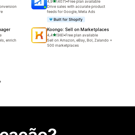
de 5 estrelas
4,9
(407)
•
Free plan available
407 total de avaliações
conversion
Drive sales with accurate product
re
feeds for Google, Meta Ads
Built for Shopify
nager
Koongo: Sell on Marketplaces
de 5 estrelas
e
4,4
(98)
•
Free plan available
98 total de avaliações
ls, enrich
Sell on Amazon, eBay, Bol, Zalando +
500 marketplaces