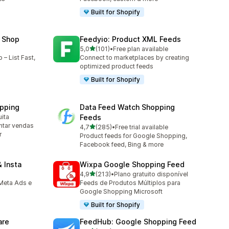
Built for Shopify
 Shop
Feedyio: Product XML Feeds
de 5 estrelas
5,0
(101)
•
Free plan available
101 total de avaliações
– List Fast,
Connect to marketplaces by creating
optimized product feeds
Built for Shopify
pping
Data Feed Watch Shopping
uita
Feeds
ntar vendas
de 5 estrelas
4,7
(285)
•
Free trial available
285 total de avaliações
r
Product feeds for Google Shopping,
Facebook feed, Bing & more
 Insta
Wixpa Google Shopping Feed
de 5 estrelas
4,9
(213)
•
Plano gratuito disponível
213 total de avaliações
Meta Ads e
Feeds de Produtos Múltiplos para
Google Shopping Microsoft
Built for Shopify
are
FeedHub: Google Shopping Feed