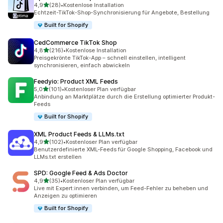
von 5 Sternen
4,9
(28)
•
Kostenlose Installation
28 Rezensionen insgesamt
Echtzeit-TikTok-Shop-Synchronisierung für Angebote, Bestellung
Built for Shopify
CedCommerce TikTok Shop
von 5 Sternen
4,8
(216)
•
Kostenlose Installation
216 Rezensionen insgesamt
Preisgekrönte TikTok-App – schnell einstellen, intelligent
synchronisieren, einfach abwickeln
Feedyio: Product XML Feeds
von 5 Sternen
5,0
(101)
•
Kostenloser Plan verfügbar
101 Rezensionen insgesamt
Anbindung an Marktplätze durch die Erstellung optimierter Produkt-
Feeds
Built for Shopify
XML Product Feeds & LLMs.txt
von 5 Sternen
4,9
(102)
•
Kostenloser Plan verfügbar
102 Rezensionen insgesamt
Benutzerdefinierte XML-Feeds für Google Shopping, Facebook und
LLMs.txt erstellen
SPD: Google Feed & Ads Doctor
von 5 Sternen
4,9
(35)
•
Kostenloser Plan verfügbar
35 Rezensionen insgesamt
Live mit Expert:innen verbinden, um Feed-Fehler zu beheben und
Anzeigen zu optimieren
Built for Shopify