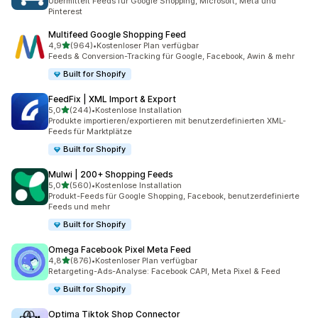
Übermittelt Feeds für Google Shopping, Microsoft, Meta und
Pinterest
Multifeed Google Shopping Feed
von 5 Sternen
4,9
(964)
•
Kostenloser Plan verfügbar
964 Rezensionen insgesamt
Feeds & Conversion-Tracking für Google, Facebook, Awin & mehr
Built for Shopify
FeedFix | XML Import & Export
von 5 Sternen
5,0
(244)
•
Kostenlose Installation
244 Rezensionen insgesamt
Produkte importieren/exportieren mit benutzerdefinierten XML-
Feeds für Marktplätze
Built for Shopify
Mulwi | 200+ Shopping Feeds
von 5 Sternen
5,0
(560)
•
Kostenlose Installation
560 Rezensionen insgesamt
Produkt-Feeds für Google Shopping, Facebook, benutzerdefinierte
Feeds und mehr
Built for Shopify
Omega Facebook Pixel Meta Feed
von 5 Sternen
4,8
(876)
•
Kostenloser Plan verfügbar
876 Rezensionen insgesamt
Retargeting-Ads-Analyse: Facebook CAPI, Meta Pixel & Feed
Built for Shopify
Optima Tiktok Shop Connector