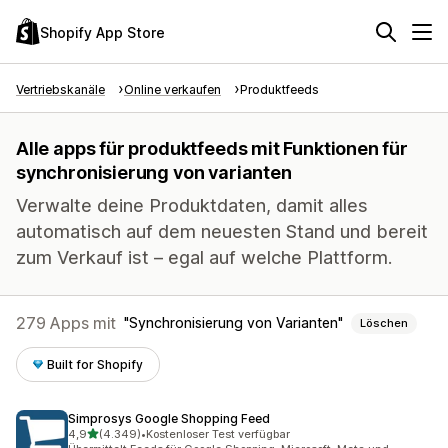
Shopify App Store
Vertriebskanäle
Online verkaufen
Produktfeeds
Alle apps für produktfeeds mit Funktionen für
synchronisierung von varianten
Verwalte deine Produktdaten, damit alles
automatisch auf dem neuesten Stand und bereit
zum Verkauf ist – egal auf welche Plattform.
279 Apps mit
Synchronisierung von Varianten
Löschen
Built for Shopify
Simprosys Google Shopping Feed
von 5 Sternen
4,9
(4.349)
•
Kostenloser Test verfügbar
4349 Rezensionen insgesamt