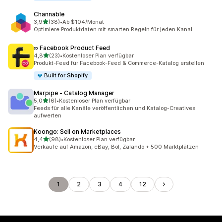
Channable
von 5 Sternen
3,9
(38)
•
Ab $104/Monat
38 Rezensionen insgesamt
Optimiere Produktdaten mit smarten Regeln für jeden Kanal
∞ Facebook Product Feed
von 5 Sternen
4,8
(23)
•
Kostenloser Plan verfügbar
23 Rezensionen insgesamt
Produkt-Feed für Facebook-Feed & Commerce-Katalog erstellen
Built for Shopify
Marpipe ‑ Catalog Manager
von 5 Sternen
5,0
(6)
•
Kostenloser Plan verfügbar
6 Rezensionen insgesamt
Feeds für alle Kanäle veröffentlichen und Katalog-Creatives
aufwerten
Koongo: Sell on Marketplaces
von 5 Sternen
4,4
(98)
•
Kostenloser Plan verfügbar
98 Rezensionen insgesamt
Verkaufe auf Amazon, eBay, Bol, Zalando + 500 Marktplätzen
1
2
3
4
12