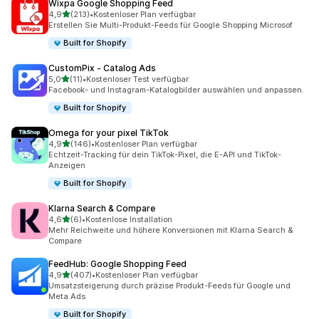
Wixpa Google Shopping Feed
von 5 Sternen
4,9
(213)
•
Kostenloser Plan verfügbar
213 Rezensionen insgesamt
Erstellen Sie Multi-Produkt-Feeds für Google Shopping Microsof
Built for Shopify
CustomPix ‑ Catalog Ads
von 5 Sternen
5,0
(11)
•
Kostenloser Test verfügbar
11 Rezensionen insgesamt
Facebook- und Instagram-Katalogbilder auswählen und anpassen.
Built for Shopify
Omega for your pixel TikTok
von 5 Sternen
4,9
(146)
•
Kostenloser Plan verfügbar
146 Rezensionen insgesamt
Echtzeit-Tracking für dein TikTok-Pixel, die E-API und TikTok-
Anzeigen
Built for Shopify
Klarna Search & Compare
von 5 Sternen
4,6
(6)
•
Kostenlose Installation
6 Rezensionen insgesamt
Mehr Reichweite und höhere Konversionen mit Klarna Search &
Compare
FeedHub: Google Shopping Feed
von 5 Sternen
4,9
(407)
•
Kostenloser Plan verfügbar
407 Rezensionen insgesamt
Umsatzsteigerung durch präzise Produkt-Feeds für Google und
Meta Ads
Built for Shopify