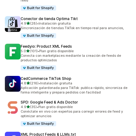
feed
Built for Shopify
Conector de tienda Optima Tikt
de 5 estrellas
4.9
(28)
•
Instalación gratuita
28 reseñas en total
Sincronización de tiendas TikTok en tiempo real para anuncios,
Built for Shopify
Feedyio: Product XML Feeds
de 5 estrellas
5.0
(101)
•
Plan gratis disponible
101 reseñas en total
Conecta con marketplaces mediante la creación de feeds de
productos optimizados
Built for Shopify
CedCommerce TikTok Shop
de 5 estrellas
4.8
(216)
•
Instalación gratuita
216 reseñas en total
Aplicación galardonada para TikTok: publica rápido, sincroniza de
forma inteligente y prepara pedidos con facilidad
SPD: Google Feed & Ads Doctor
de 5 estrellas
4.9
(35)
•
Plan gratis disponible
35 reseñas en total
Conéctate en vivo con expertos para corregir errores de feed y
optimizar anuncios
Built for Shopify
XML Product Feeds & LLMs.txt