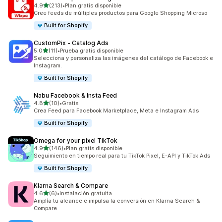
de 5 estrellas
4.9
(213)
•
Plan gratis disponible
213 reseñas en total
Cree feeds de múltiples productos para Google Shopping Microso
Built for Shopify
CustomPix ‑ Catalog Ads
de 5 estrellas
5.0
(11)
•
Prueba gratis disponible
11 reseñas en total
Selecciona y personaliza las imágenes del catálogo de Facebook e
Instagram.
Built for Shopify
Nabu Facebook & Insta Feed
de 5 estrellas
4.8
(10)
•
Gratis
10 reseñas en total
Crea Feed para Facebook Marketplace, Meta e Instagram Ads
Built for Shopify
Omega for your pixel TikTok
de 5 estrellas
4.9
(146)
•
Plan gratis disponible
146 reseñas en total
Seguimiento en tiempo real para tu TikTok Pixel, E-API y TikTok Ads
Built for Shopify
Klarna Search & Compare
de 5 estrellas
4.6
(6)
•
Instalación gratuita
6 reseñas en total
Amplía tu alcance e impulsa la conversión en Klarna Search &
Compare