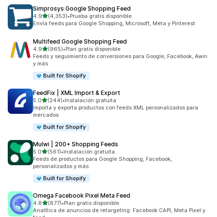
Simprosys Google Shopping Feed
de 5 estrellas
4.9
(4,353)
•
Prueba gratis disponible
4353 reseñas en total
Envía feeds para Google Shopping, Microsoft, Meta y Pinterest
Multifeed Google Shopping Feed
de 5 estrellas
4.9
(965)
•
Plan gratis disponible
965 reseñas en total
Feeds y seguimiento de conversiones para Google, Facebook, Awin
y más
Built for Shopify
FeedFix | XML Import & Export
de 5 estrellas
5.0
(244)
•
Instalación gratuita
244 reseñas en total
Importa y exporta productos con feeds XML personalizados para
mercados
Built for Shopify
Mulwi | 200+ Shopping Feeds
de 5 estrellas
5.0
(561)
•
Instalación gratuita
561 reseñas en total
Feeds de productos para Google Shopping, Facebook,
personalizados y más
Built for Shopify
Omega Facebook Pixel Meta Feed
de 5 estrellas
4.8
(877)
•
Plan gratis disponible
877 reseñas en total
Analítica de anuncios de retargeting: Facebook CAPI, Meta Pixel y