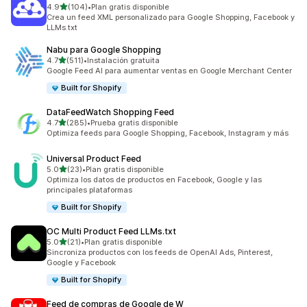
de 5 estrellas
4.9
(104)
•
Plan gratis disponible
104 reseñas en total
Crea un feed XML personalizado para Google Shopping, Facebook y
LLMs.txt
Nabu para Google Shopping
de 5 estrellas
4.7
(511)
•
Instalación gratuita
511 reseñas en total
Google Feed AI para aumentar ventas en Google Merchant Center
Built for Shopify
DataFeedWatch Shopping Feed
de 5 estrellas
4.7
(285)
•
Prueba gratis disponible
285 reseñas en total
Optimiza feeds para Google Shopping, Facebook, Instagram y más
Universal Product Feed
de 5 estrellas
5.0
(23)
•
Plan gratis disponible
23 reseñas en total
Optimiza los datos de productos en Facebook, Google y las
principales plataformas
Built for Shopify
OC Multi Product Feed LLMs.txt
de 5 estrellas
5.0
(21)
•
Plan gratis disponible
21 reseñas en total
Sincroniza productos con los feeds de OpenAI Ads, Pinterest,
Google y Facebook
Built for Shopify
Feed de compras de Google de W