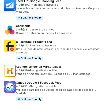
FeedHub: Google Shopping Feed
de 5 estrellas
4.9
(407)
•
Plan gratis disponible
407 reseñas en total
Impulsa las ventas con feeds de productos precisos para Google y
Meta Ads.
Built for Shopify
Channable
de 5 estrellas
3.9
(38)
•
Desde $104 al mes
38 reseñas en total
Convierte datos en anuncios y listados listos.
∞ Facebook Product Feed
de 5 estrellas
4.8
(23)
•
Plan gratis disponible
23 reseñas en total
Crea un feed de productos para el feed de Facebook y el catálogo
comercial
Built for Shopify
Koongo: Vender en Marketplaces
de 5 estrellas
4.4
(98)
•
Plan gratis disponible
98 reseñas en total
Vende en Amazon, eBay, Bol, Zalando + 500 marketplaces
Omega Google & Facebook Feed
de 5 estrellas
4.8
(92)
•
Plan gratis disponible
92 reseñas en total
Multifeed para feed de Google, feed de catálogo de Facebook y
feed XML
Built for Shopify