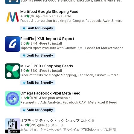
Submits Feed for Google Shopping, Microsoft, Meta, & Pinterest
Multifeed Google Shopping Feed
5つ星中
4.9
(964)
•
Free plan available
合計レビュー数：964件
Feeds & conversion tracking for Google, Facebook, Awin & more
Built for Shopify
FeedFix | XML Import & Export
5つ星中
5.0
(244)
•
Free to install
合計レビュー数：244件
Import/Export Products with Custom XML Feeds for Marketplaces
Built for Shopify
Mulwi | 200+ Shopping Feeds
5つ星中
5.0
(560)
•
Free to install
合計レビュー数：560件
Product feeds for Google Shopping, Facebook, custom & more
Built for Shopify
Omega Facebook Pixel Meta Feed
5つ星中
4.8
(876)
•
Free plan available
合計レビュー数：876件
Retargeting Ads Analytic: Facebook CAPI, Meta Pixel & Feed
Built for Shopify
オプティマ ティックトック ショップ コネクタ
5つ星中
4.9
(28)
•
無料インストール
合計レビュー数：28件
出品、注文、キャンセルをリアルタイムでTikTokショップに同期