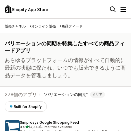
Shopify App Store
販売チャネル
オンライン販売
商品フィード
バリエーションの同期を特集したすべての商品フィ
ードアプリ
あらゆるプラットフォームの情報がすべて自動的に
最新の状態に保たれ、いつでも販売できるように商
品データを管理しましょう。
278個のアプリ：
バリエーションの同期
クリア
Built for Shopify
Simprosys Google Shopping Feed
5つ星中
4.9
(4,349)
•
Free trial available
合計レビュー数：4349件