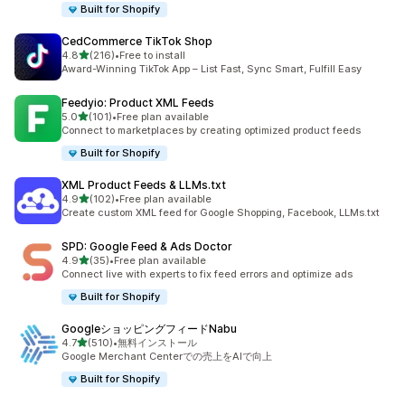
Built for Shopify
CedCommerce TikTok Shop
5つ星中
4.8
(216)
•
Free to install
合計レビュー数：216件
Award-Winning TikTok App – List Fast, Sync Smart, Fulfill Easy
Feedyio: Product XML Feeds
5つ星中
5.0
(101)
•
Free plan available
合計レビュー数：101件
Connect to marketplaces by creating optimized product feeds
Built for Shopify
XML Product Feeds & LLMs.txt
5つ星中
4.9
(102)
•
Free plan available
合計レビュー数：102件
Create custom XML feed for Google Shopping, Facebook, LLMs.txt
SPD: Google Feed & Ads Doctor
5つ星中
4.9
(35)
•
Free plan available
合計レビュー数：35件
Connect live with experts to fix feed errors and optimize ads
Built for Shopify
GoogleショッピングフィードNabu
5つ星中
4.7
(510)
•
無料インストール
合計レビュー数：510件
Google Merchant Centerでの売上をAIで向上
Built for Shopify