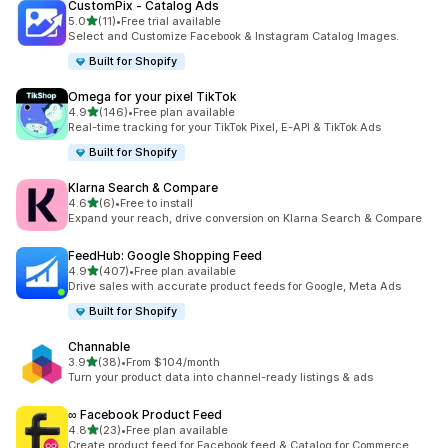
CustomPix ‑ Catalog Ads
5つ星中
5.0
(11)
•
Free trial available
合計レビュー数：11件
Select and Customize Facebook & Instagram Catalog Images.
Built for Shopify
Omega for your pixel TikTok
5つ星中
4.9
(146)
•
Free plan available
合計レビュー数：146件
Real-time tracking for your TikTok Pixel, E-API & TikTok Ads
Built for Shopify
Klarna Search & Compare
5つ星中
4.6
(6)
•
Free to install
合計レビュー数：6件
Expand your reach, drive conversion on Klarna Search & Compare
FeedHub: Google Shopping Feed
5つ星中
4.9
(407)
•
Free plan available
合計レビュー数：407件
Drive sales with accurate product feeds for Google, Meta Ads
Built for Shopify
Channable
5つ星中
3.9
(38)
•
From $104/month
合計レビュー数：38件
Turn your product data into channel-ready listings & ads
∞ Facebook Product Feed
5つ星中
4.8
(23)
•
Free plan available
合計レビュー数：23件
Create product feed for Facebook feed & Catalog for Commerce