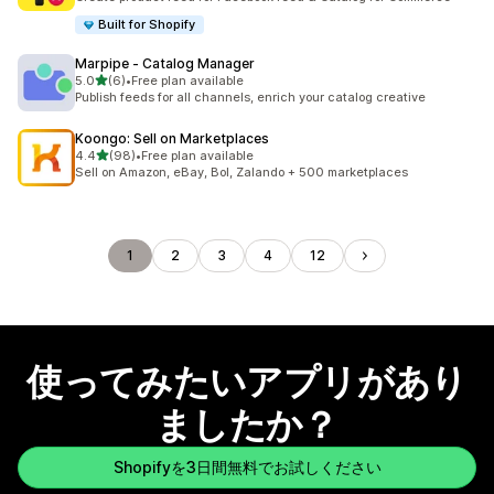
Built for Shopify
Marpipe ‑ Catalog Manager
5つ星中
5.0
(6)
•
Free plan available
合計レビュー数：6件
Publish feeds for all channels, enrich your catalog creative
Koongo: Sell on Marketplaces
5つ星中
4.4
(98)
•
Free plan available
合計レビュー数：98件
Sell on Amazon, eBay, Bol, Zalando + 500 marketplaces
1
2
3
4
12
使ってみたいアプリがあり
ましたか？
Shopifyを3日間無料でお試しください