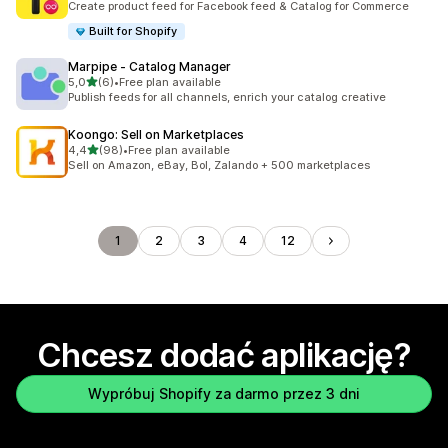
Create product feed for Facebook feed & Catalog for Commerce
Built for Shopify
Marpipe ‑ Catalog Manager
na 5 gwiazdek
5,0
(6)
•
Free plan available
Łączna liczba recenzji: 6
Publish feeds for all channels, enrich your catalog creative
Koongo: Sell on Marketplaces
na 5 gwiazdek
4,4
(98)
•
Free plan available
Łączna liczba recenzji: 98
Sell on Amazon, eBay, Bol, Zalando + 500 marketplaces
1
2
3
4
12
Chcesz dodać aplikację?
Wypróbuj Shopify za darmo przez 3 dni