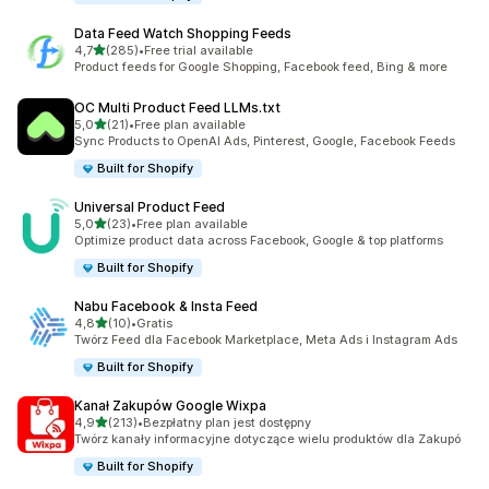
Data Feed Watch Shopping Feeds
na 5 gwiazdek
4,7
(285)
•
Free trial available
Łączna liczba recenzji: 285
Product feeds for Google Shopping, Facebook feed, Bing & more
OC Multi Product Feed LLMs.txt
na 5 gwiazdek
5,0
(21)
•
Free plan available
Łączna liczba recenzji: 21
Sync Products to OpenAI Ads, Pinterest, Google, Facebook Feeds
Built for Shopify
Universal Product Feed
na 5 gwiazdek
5,0
(23)
•
Free plan available
Łączna liczba recenzji: 23
Optimize product data across Facebook, Google & top platforms
Built for Shopify
Nabu Facebook & Insta Feed
na 5 gwiazdek
4,8
(10)
•
Gratis
Łączna liczba recenzji: 10
Twórz Feed dla Facebook Marketplace, Meta Ads i Instagram Ads
Built for Shopify
Kanał Zakupów Google Wixpa
na 5 gwiazdek
4,9
(213)
•
Bezpłatny plan jest dostępny
Łączna liczba recenzji: 213
Twórz kanały informacyjne dotyczące wielu produktów dla Zakupó
Built for Shopify