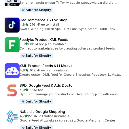
Łączna liczba recenzji: 28
Synchronizacja sklepu TikTok w czasie rzeczywistym dla ofert,
Built for Shopify
CedCommerce TikTok Shop
na 5 gwiazdek
4,8
(216)
•
Free to install
Łączna liczba recenzji: 216
Award-Winning TikTok App – List Fast, Sync Smart, Fulfill Easy
Feedyio: Product XML Feeds
na 5 gwiazdek
5,0
(101)
•
Free plan available
Łączna liczba recenzji: 101
Connect to marketplaces by creating optimized product feeds
Built for Shopify
XML Product Feeds & LLMs.txt
na 5 gwiazdek
4,9
(102)
•
Free plan available
Łączna liczba recenzji: 102
Create custom XML feed for Google Shopping, Facebook, LLMs.txt
SPD: Google Feed & Ads Doctor
na 5 gwiazdek
4,9
(35)
•
Free
Łączna liczba recenzji: 35
Sync and manage your products on Google Shopping with ease.
Built for Shopify
Nabu dla Google Shopping
na 5 gwiazdek
4,7
(510)
•
Bezpłatna instalacja
Łączna liczba recenzji: 510
Google Feed AI zwiększa sprzedaż z Google Merchant Center
Built for Shopify