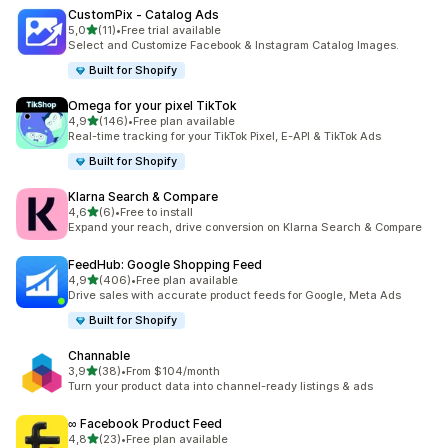
CustomPix ‑ Catalog Ads
na 5 gwiazdek
5,0
(11)
•
Free trial available
Łączna liczba recenzji: 11
Select and Customize Facebook & Instagram Catalog Images.
Built for Shopify
Omega for your pixel TikTok
na 5 gwiazdek
4,9
(146)
•
Free plan available
Łączna liczba recenzji: 146
Real-time tracking for your TikTok Pixel, E-API & TikTok Ads
Built for Shopify
Klarna Search & Compare
na 5 gwiazdek
4,6
(6)
•
Free to install
Łączna liczba recenzji: 6
Expand your reach, drive conversion on Klarna Search & Compare
FeedHub: Google Shopping Feed
na 5 gwiazdek
4,9
(406)
•
Free plan available
Łączna liczba recenzji: 406
Drive sales with accurate product feeds for Google, Meta Ads
Built for Shopify
Channable
na 5 gwiazdek
3,9
(38)
•
From $104/month
Łączna liczba recenzji: 38
Turn your product data into channel-ready listings & ads
∞ Facebook Product Feed
na 5 gwiazdek
4,8
(23)
•
Free plan available
Łączna liczba recenzji: 23