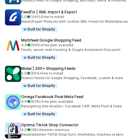
Submits Feed for Google Shopping, Microsoft, Meta, & Pinterest
FeedFix | XML Import & Export
/ 5 tähteä
5,0
(244)
•
Free to install
244 arvostelua yhteensä
Import/Export Products with Custom XML Feeds for Marketplaces
Built for Shopify
Multifeed Google Shopping Feed
/ 5 tähteä
4,9
(965)
•
Free plan available
965 arvostelua yhteensä
Feeds, server-side tracking & Google Automated Discounts
Built for Shopify
Mulwi | 200+ Shopping Feeds
/ 5 tähteä
5,0
(561)
•
Free to install
561 arvostelua yhteensä
Product feeds for Google Shopping, Facebook, custom & more
Built for Shopify
Omega Facebook Pixel Meta Feed
/ 5 tähteä
4,9
(878)
•
Free plan available
878 arvostelua yhteensä
Retargeting Ads Analytic: Facebook CAPI, Meta Pixel & Feed
Built for Shopify
Optima Tiktok Shop Connector
/ 5 tähteä
4,9
(28)
•
Ilmainen asennus
28 arvostelua yhteensä
Reaaliaikainen TikTok Shop Sync ilmoituksia, tilauksia ja peru