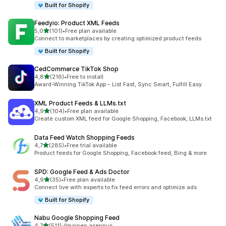
Built for Shopify
Feedyio: Product XML Feeds
/ 5 tähteä
5,0
(101)
•
Free plan available
101 arvostelua yhteensä
Connect to marketplaces by creating optimized product feeds
Built for Shopify
CedCommerce TikTok Shop
/ 5 tähteä
4,8
(216)
•
Free to install
216 arvostelua yhteensä
Award-Winning TikTok App – List Fast, Sync Smart, Fulfill Easy
XML Product Feeds & LLMs.txt
/ 5 tähteä
4,9
(104)
•
Free plan available
104 arvostelua yhteensä
Create custom XML feed for Google Shopping, Facebook, LLMs.txt
Data Feed Watch Shopping Feeds
/ 5 tähteä
4,7
(285)
•
Free trial available
285 arvostelua yhteensä
Product feeds for Google Shopping, Facebook feed, Bing & more
SPD: Google Feed & Ads Doctor
/ 5 tähteä
4,9
(35)
•
Free plan available
35 arvostelua yhteensä
Connect live with experts to fix feed errors and optimize ads
Built for Shopify
Nabu Google Shopping Feed
/ 5 tähteä
4,7
(511)
•
Ilmainen asennus