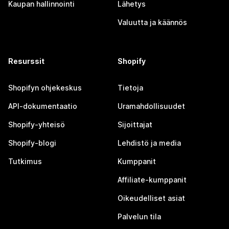
Kaupan hallinnointi
Lähetys
Valuutta ja käännös
Resurssit
Shopify
Shopifyn ohjekeskus
Tietoja
API-dokumentaatio
Uramahdollisuudet
Shopify-yhteisö
Sijoittajat
Shopify-blogi
Lehdistö ja media
Tutkimus
Kumppanit
Affiliate-kumppanit
Oikeudelliset asiat
Palvelun tila