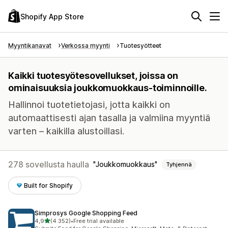
Shopify App Store
Myyntikanavat
Verkossa myynti
Tuotesyötteet
Kaikki tuotesyötesovellukset, joissa on
ominaisuuksia joukkomuokkaus-toiminnoille.
Hallinnoi tuotetietojasi, jotta kaikki on
automaattisesti ajan tasalla ja valmiina myyntiä
varten – kaikilla alustoillasi.
278 sovellusta haulla
Joukkomuokkaus
Tyhjennä
Built for Shopify
Simprosys Google Shopping Feed
/ 5 tähteä
4,9
(4 352)
•
Free trial available
4352 arvostelua yhteensä