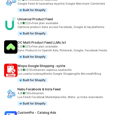
511 arvostelua yhteensä
Google Feed AI kasvattaa myyntiä Google Merchant Centeristä
Built for Shopify
Universal Product Feed
/ 5 tähteä
5,0
(23)
•
Free plan available
23 arvostelua yhteensä
Optimize product data across Facebook, Google & top platforms
Built for Shopify
OC Multi Product Feed LLMs.txt
/ 5 tähteä
5,0
(21)
•
Free plan available
21 arvostelua yhteensä
Sync Products to OpenAI Ads, Pinterest, Google, Facebook Feeds
Built for Shopify
Wixpa Google Shopping ‑syöte
/ 5 tähteä
4,9
(213)
•
Ilmainen sopimus saatavilla
213 arvostelua yhteensä
Luo useita tuotesyötteitä Google Shoppingille Microsoft/Bing
Built for Shopify
Nabu Facebook & Insta Feed
/ 5 tähteä
4,8
(10)
•
Ilmainen
10 arvostelua yhteensä
Luo Feedi Facebook Marketplacelle, Meta- ja Insta-mainoksiin
Built for Shopify
CustomPix ‑ Catalog Ads