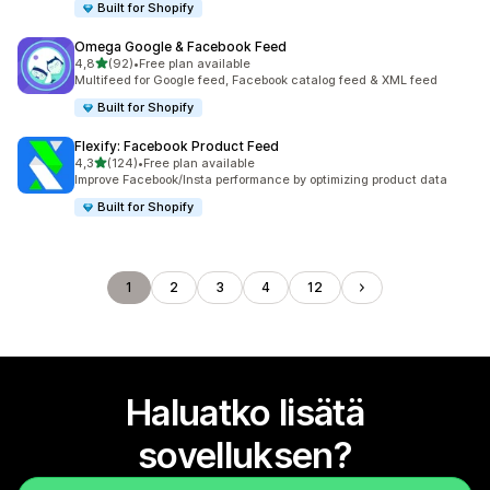
Built for Shopify
Omega Google & Facebook Feed
/ 5 tähteä
4,8
(92)
•
Free plan available
92 arvostelua yhteensä
Multifeed for Google feed, Facebook catalog feed & XML feed
Built for Shopify
Flexify: Facebook Product Feed
/ 5 tähteä
4,3
(124)
•
Free plan available
124 arvostelua yhteensä
Improve Facebook/Insta performance by optimizing product data
Built for Shopify
1
2
3
4
12
Haluatko lisätä
sovelluksen?