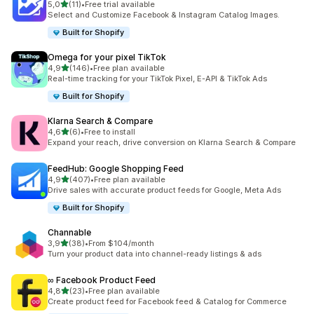
/ 5 tähteä
5,0
(11)
•
Free trial available
11 arvostelua yhteensä
Select and Customize Facebook & Instagram Catalog Images.
Built for Shopify
Omega for your pixel TikTok
/ 5 tähteä
4,9
(146)
•
Free plan available
146 arvostelua yhteensä
Real-time tracking for your TikTok Pixel, E-API & TikTok Ads
Built for Shopify
Klarna Search & Compare
/ 5 tähteä
4,6
(6)
•
Free to install
6 arvostelua yhteensä
Expand your reach, drive conversion on Klarna Search & Compare
FeedHub: Google Shopping Feed
/ 5 tähteä
4,9
(407)
•
Free plan available
407 arvostelua yhteensä
Drive sales with accurate product feeds for Google, Meta Ads
Built for Shopify
Channable
/ 5 tähteä
3,9
(38)
•
From $104/month
38 arvostelua yhteensä
Turn your product data into channel-ready listings & ads
∞ Facebook Product Feed
/ 5 tähteä
4,8
(23)
•
Free plan available
23 arvostelua yhteensä
Create product feed for Facebook feed & Catalog for Commerce