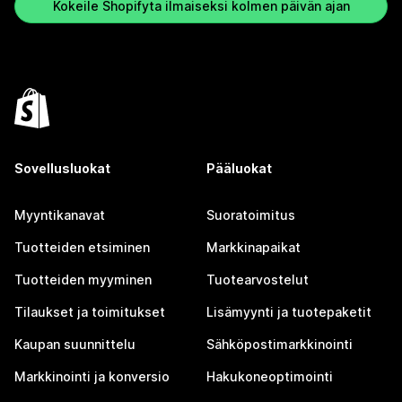
Kokeile Shopifyta ilmaiseksi kolmen päivän ajan
Sovellusluokat
Pääluokat
Myyntikanavat
Suoratoimitus
Tuotteiden etsiminen
Markkinapaikat
Tuotteiden myyminen
Tuotearvostelut
Tilaukset ja toimitukset
Lisämyynti ja tuotepaketit
Kaupan suunnittelu
Sähköpostimarkkinointi
Markkinointi ja konversio
Hakukoneoptimointi