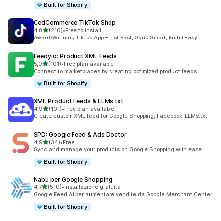
Built for Shopify
CedCommerce TikTok Shop
stelle su 5
4,8
(216)
•
Free to install
216 recensioni totali
Award-Winning TikTok App – List Fast, Sync Smart, Fulfill Easy
Feedyio: Product XML Feeds
stelle su 5
5,0
(101)
•
Free plan available
101 recensioni totali
Connect to marketplaces by creating optimized product feeds
Built for Shopify
XML Product Feeds & LLMs.txt
stelle su 5
4,9
(101)
•
Free plan available
101 recensioni totali
Create custom XML feed for Google Shopping, Facebook, LLMs.txt
SPD: Google Feed & Ads Doctor
stelle su 5
4,9
(34)
•
Free
34 recensioni totali
Sync and manage your products on Google Shopping with ease.
Built for Shopify
Nabu per Google Shopping
stelle su 5
4,7
(510)
•
Installazione gratuita
510 recensioni totali
Google Feed AI per aumentare vendite da Google Merchant Center
Built for Shopify