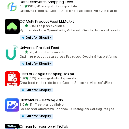
DataFeedWatch Shopping Feed
stelle su 5
4,7
(285)
•
Prova gratuita disponibile
285 recensioni totali
Ottimizza i feed su Google Shopping, Facebook, Amazon e altro
OC Multi Product Feed LLMs.txt
stelle su 5
5,0
(21)
•
Free plan available
21 recensioni totali
Sync Products to OpenAI Ads, Pinterest, Google, Facebook Feeds
Built for Shopify
Universal Product Feed
stelle su 5
5,0
(23)
•
Free plan available
23 recensioni totali
Optimize product data across Facebook, Google & top platforms
Built for Shopify
Feed di Google Shopping Wixpa
stelle su 5
4,9
(213)
•
Piano gratuito disponibile
213 recensioni totali
Crea feed multiprodotto per Google Shopping Microsoft/Bing
Built for Shopify
CustomPix ‑ Catalog Ads
stelle su 5
5,0
(11)
•
Free trial available
11 recensioni totali
Select and Customize Facebook & Instagram Catalog Images.
Built for Shopify
Omega for your pixel TikTok