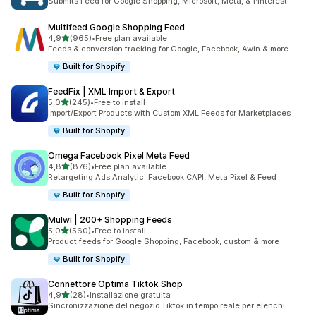
Submits Feed for Google Shopping, Microsoft, Meta, & Pinterest
Multifeed Google Shopping Feed
stelle su 5
4,9
(965)
•
Free plan available
965 recensioni totali
Feeds & conversion tracking for Google, Facebook, Awin & more
Built for Shopify
FeedFix | XML Import & Export
stelle su 5
5,0
(245)
•
Free to install
245 recensioni totali
Import/Export Products with Custom XML Feeds for Marketplaces
Built for Shopify
Omega Facebook Pixel Meta Feed
stelle su 5
4,8
(876)
•
Free plan available
876 recensioni totali
Retargeting Ads Analytic: Facebook CAPI, Meta Pixel & Feed
Built for Shopify
Mulwi | 200+ Shopping Feeds
stelle su 5
5,0
(560)
•
Free to install
560 recensioni totali
Product feeds for Google Shopping, Facebook, custom & more
Built for Shopify
Connettore Optima Tiktok Shop
stelle su 5
4,9
(28)
•
Installazione gratuita
28 recensioni totali
Sincronizzazione del negozio Tiktok in tempo reale per elenchi