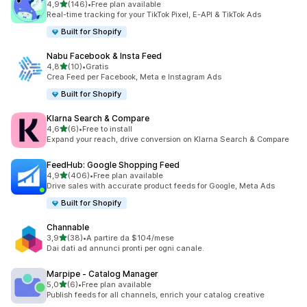
stelle su 5
4,9
(146)
•
Free plan available
146 recensioni totali
Real-time tracking for your TikTok Pixel, E-API & TikTok Ads
Built for Shopify
Nabu Facebook & Insta Feed
stelle su 5
4,8
(10)
•
Gratis
10 recensioni totali
Crea Feed per Facebook, Meta e Instagram Ads
Built for Shopify
Klarna Search & Compare
stelle su 5
4,6
(6)
•
Free to install
6 recensioni totali
Expand your reach, drive conversion on Klarna Search & Compare
FeedHub: Google Shopping Feed
stelle su 5
4,9
(406)
•
Free plan available
406 recensioni totali
Drive sales with accurate product feeds for Google, Meta Ads
Built for Shopify
Channable
stelle su 5
3,9
(38)
•
A partire da $104/mese
38 recensioni totali
Dai dati ad annunci pronti per ogni canale.
Marpipe ‑ Catalog Manager
stelle su 5
5,0
(6)
•
Free plan available
6 recensioni totali
Publish feeds for all channels, enrich your catalog creative