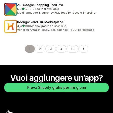
AR: Google Shopping Feed Pro
stelle su 5
5,0
(209)
•
Free trial available
209 recensioni totali
Multi language & currency XML feed for Google Shopping.
Koongo: Vendi sui Marketplace
stelle su 5
4,4
(98)
•
Piano gratuito disponibile
98 recensioni totali
Vendi su Amazon, eBay, Bol, Zalando + 500 marketplace
1
2
3
4
12
Vuoi aggiungere un’app?
Prova Shopify gratis per tre giorni