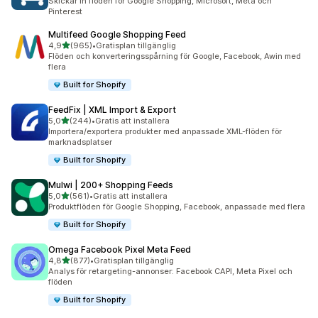
Skickar in flöden för Google Shopping, Microsoft, Meta och
Pinterest
Multifeed Google Shopping Feed
av 5 stjärnor
4,9
(965)
•
Gratisplan tillgänglig
965 recensioner totalt
Flöden och konverteringsspårning för Google, Facebook, Awin med
flera
Built for Shopify
FeedFix | XML Import & Export
av 5 stjärnor
5,0
(244)
•
Gratis att installera
244 recensioner totalt
Importera/exportera produkter med anpassade XML-flöden för
marknadsplatser
Built for Shopify
Mulwi | 200+ Shopping Feeds
av 5 stjärnor
5,0
(561)
•
Gratis att installera
561 recensioner totalt
Produktflöden för Google Shopping, Facebook, anpassade med flera
Built for Shopify
Omega Facebook Pixel Meta Feed
av 5 stjärnor
4,8
(877)
•
Gratisplan tillgänglig
877 recensioner totalt
Analys för retargeting-annonser: Facebook CAPI, Meta Pixel och
flöden
Built for Shopify