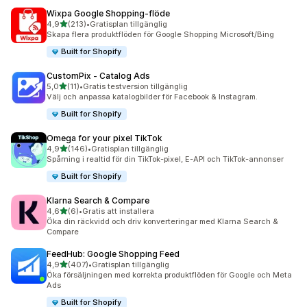
Wixpa Google Shopping‑flöde
av 5 stjärnor
4,9
(213)
•
Gratisplan tillgänglig
213 recensioner totalt
Skapa flera produktflöden för Google Shopping Microsoft/Bing
Built for Shopify
CustomPix ‑ Catalog Ads
av 5 stjärnor
5,0
(11)
•
Gratis testversion tillgänglig
11 recensioner totalt
Välj och anpassa katalogbilder för Facebook & Instagram.
Built for Shopify
Omega for your pixel TikTok
av 5 stjärnor
4,9
(146)
•
Gratisplan tillgänglig
146 recensioner totalt
Spårning i realtid för din TikTok-pixel, E-API och TikTok-annonser
Built for Shopify
Klarna Search & Compare
av 5 stjärnor
4,6
(6)
•
Gratis att installera
6 recensioner totalt
Öka din räckvidd och driv konverteringar med Klarna Search &
Compare
FeedHub: Google Shopping Feed
av 5 stjärnor
4,9
(407)
•
Gratisplan tillgänglig
407 recensioner totalt
Öka försäljningen med korrekta produktflöden för Google och Meta
Ads
Built for Shopify