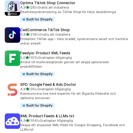
Optima Tiktok Shop Connector
av 5 stjärnor
4,9
(28)
•
Gratis att installera
28 recensioner totalt
Realtidssynkronisering av TikTok Shop för listor, beställninga
Built for Shopify
CedCommerce TikTok Shop
av 5 stjärnor
4,8
(216)
•
Gratis att installera
216 recensioner totalt
Prisbelönt TikTok-app – lista snabbt, synkronisera smart och hantera
ordrar enkelt
Feedyio: Product XML Feeds
av 5 stjärnor
5,0
(101)
•
Gratisplan tillgänglig
101 recensioner totalt
Anslut till marknadsplatser genom att skapa optimerade
produktflöden
Built for Shopify
SPD: Google Feed & Ads Doctor
av 5 stjärnor
4,9
(35)
•
Gratisplan tillgänglig
35 recensioner totalt
Kommunicera live med experter för att åtgärda flödesfel och
optimera annonser
Built for Shopify
XML Product Feeds & LLMs.txt
av 5 stjärnor
4,9
(104)
•
Gratisplan tillgänglig
104 recensioner totalt
Skapa ett anpassat XML-flöde för Google Shopping, Facebook och
LLMs.txt