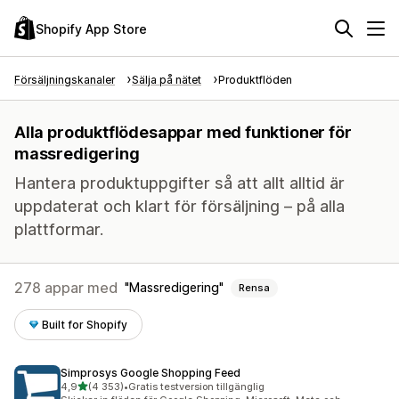
Shopify App Store
Försäljningskanaler
Sälja på nätet
Produktflöden
Alla produktflödesappar med funktioner för
massredigering
Hantera produktuppgifter så att allt alltid är
uppdaterat och klart för försäljning – på alla
plattformar.
278 appar med
Massredigering
Rensa
Built for Shopify
Simprosys Google Shopping Feed
av 5 stjärnor
4,9
(4 353)
•
Gratis testversion tillgänglig
4353 recensioner totalt