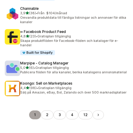
Channable
av 5 stjärnor
3,9
(38)
•
Från $104/månad
38 recensioner totalt
Omvandla produktdata till färdiga listningar och annonser för olika
kanaler
∞ Facebook Product Feed
av 5 stjärnor
4,8
(23)
•
Gratisplan tillgänglig
23 recensioner totalt
Skapa produktflöden för Facebook-flöden och kataloger för e-
handel
Built for Shopify
Marpipe ‑ Catalog Manager
av 5 stjärnor
5,0
(6)
•
Gratisplan tillgänglig
6 recensioner totalt
Publicera flöden för alla kanaler, berika katalogens annonsmaterial
Koongo: Sell on Marketplaces
av 5 stjärnor
4,4
(98)
•
Gratisplan tillgänglig
98 recensioner totalt
Sälj på Amazon, eBay, Bol, Zalando och över 500 marknadsplatser
1
2
3
4
12