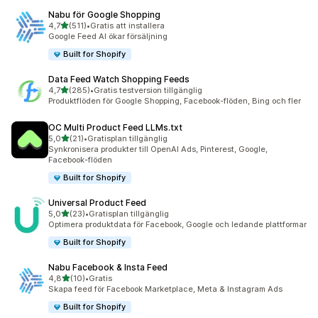
Nabu för Google Shopping
av 5 stjärnor
4,7
(511)
•
Gratis att installera
511 recensioner totalt
Google Feed AI ökar försäljning
Built for Shopify
Data Feed Watch Shopping Feeds
av 5 stjärnor
4,7
(285)
•
Gratis testversion tillgänglig
285 recensioner totalt
Produktflöden för Google Shopping, Facebook-flöden, Bing och fler
OC Multi Product Feed LLMs.txt
av 5 stjärnor
5,0
(21)
•
Gratisplan tillgänglig
21 recensioner totalt
Synkronisera produkter till OpenAI Ads, Pinterest, Google,
Facebook-flöden
Built for Shopify
Universal Product Feed
av 5 stjärnor
5,0
(23)
•
Gratisplan tillgänglig
23 recensioner totalt
Optimera produktdata för Facebook, Google och ledande plattformar
Built for Shopify
Nabu Facebook & Insta Feed
av 5 stjärnor
4,8
(10)
•
Gratis
10 recensioner totalt
Skapa feed för Facebook Marketplace, Meta & Instagram Ads
Built for Shopify