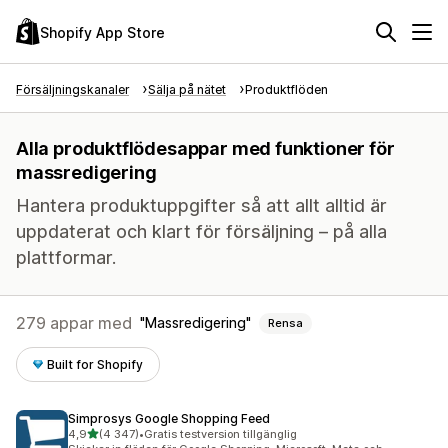
Shopify App Store
Försäljningskanaler
Sälja på nätet
Produktflöden
Alla produktflödesappar med funktioner för
massredigering
Hantera produktuppgifter så att allt alltid är
uppdaterat och klart för försäljning – på alla
plattformar.
279 appar med
Massredigering
Rensa
Built for Shopify
Simprosys Google Shopping Feed
av 5 stjärnor
4,9
(4 347)
•
Gratis testversion tillgänglig
4347 recensioner totalt