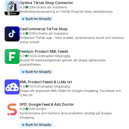
Optima Tiktok Shop Connector
av 5 stjärnor
4,9
(28)
•
Gratis att installera
28 recensioner totalt
Realtidssynkronisering av TikTok Shop för listor, beställninga
Built for Shopify
CedCommerce TikTok Shop
av 5 stjärnor
4,8
(216)
•
Gratis att installera
216 recensioner totalt
Prisbelönt TikTok-app – lista snabbt, synkronisera smart och hantera
ordrar enkelt
Feedyio: Product XML Feeds
av 5 stjärnor
5,0
(102)
•
Gratisplan tillgänglig
102 recensioner totalt
Anslut till marknadsplatser genom att skapa optimerade
produktflöden
Built for Shopify
XML Product Feeds & LLMs.txt
av 5 stjärnor
4,9
(101)
•
Gratisplan tillgänglig
101 recensioner totalt
Skapa ett anpassat XML-flöde för Google Shopping, Facebook och
LLMs.txt
SPD: Google Feed & Ads Doctor
av 5 stjärnor
4,9
(34)
•
Gratis
34 recensioner totalt
Synkronisera och hantera dina produkter smidigt på Google
Shopping.
Built for Shopify