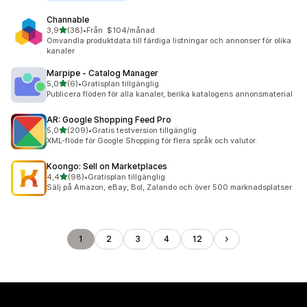
Channable
av 5 stjärnor
3,9
(38)
•
Från $104/månad
38 recensioner totalt
Omvandla produktdata till färdiga listningar och annonser för olika
kanaler
Marpipe ‑ Catalog Manager
av 5 stjärnor
5,0
(6)
•
Gratisplan tillgänglig
6 recensioner totalt
Publicera flöden för alla kanaler, berika katalogens annonsmaterial
AR: Google Shopping Feed Pro
av 5 stjärnor
5,0
(209)
•
Gratis testversion tillgänglig
209 recensioner totalt
XML-flöde för Google Shopping för flera språk och valutor.
Koongo: Sell on Marketplaces
av 5 stjärnor
4,4
(98)
•
Gratisplan tillgänglig
98 recensioner totalt
Sälj på Amazon, eBay, Bol, Zalando och över 500 marknadsplatser
1
2
3
4
12