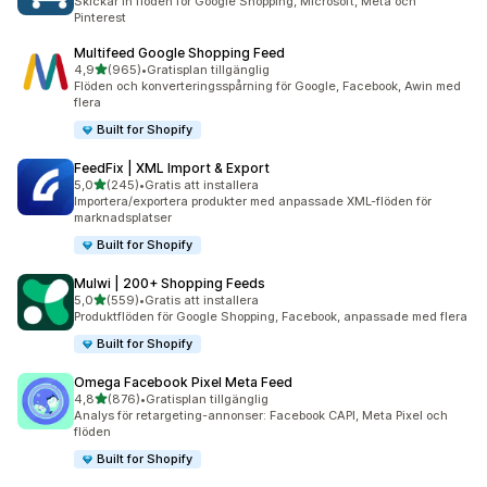
Skickar in flöden för Google Shopping, Microsoft, Meta och
Pinterest
Multifeed Google Shopping Feed
av 5 stjärnor
4,9
(965)
•
Gratisplan tillgänglig
965 recensioner totalt
Flöden och konverteringsspårning för Google, Facebook, Awin med
flera
Built for Shopify
FeedFix | XML Import & Export
av 5 stjärnor
5,0
(245)
•
Gratis att installera
245 recensioner totalt
Importera/exportera produkter med anpassade XML-flöden för
marknadsplatser
Built for Shopify
Mulwi | 200+ Shopping Feeds
av 5 stjärnor
5,0
(559)
•
Gratis att installera
559 recensioner totalt
Produktflöden för Google Shopping, Facebook, anpassade med flera
Built for Shopify
Omega Facebook Pixel Meta Feed
av 5 stjärnor
4,8
(876)
•
Gratisplan tillgänglig
876 recensioner totalt
Analys för retargeting-annonser: Facebook CAPI, Meta Pixel och
flöden
Built for Shopify