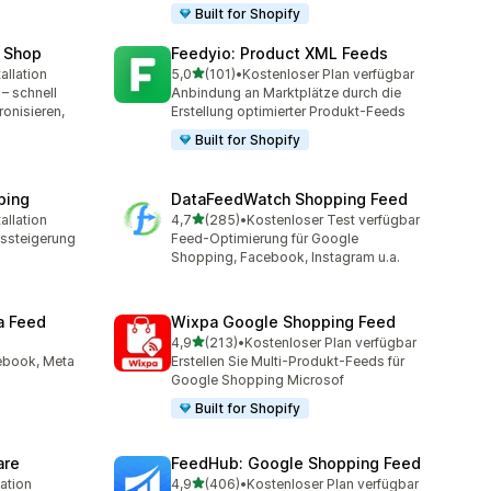
Built for Shopify
 Shop
Feedyio: Product XML Feeds
von 5 Sternen
allation
5,0
(101)
•
Kostenloser Plan verfügbar
mt
101 Rezensionen insgesamt
– schnell
Anbindung an Marktplätze durch die
ronisieren,
Erstellung optimierter Produkt-Feeds
Built for Shopify
ping
DataFeedWatch Shopping Feed
von 5 Sternen
allation
4,7
(285)
•
Kostenloser Test verfügbar
mt
285 Rezensionen insgesamt
fssteigerung
Feed-Optimierung für Google
Shopping, Facebook, Instagram u.a.
a Feed
Wixpa Google Shopping Feed
von 5 Sternen
4,9
(213)
•
Kostenloser Plan verfügbar
213 Rezensionen insgesamt
cebook, Meta
Erstellen Sie Multi-Produkt-Feeds für
Google Shopping Microsof
Built for Shopify
are
FeedHub: Google Shopping Feed
von 5 Sternen
lation
4,9
(406)
•
Kostenloser Plan verfügbar