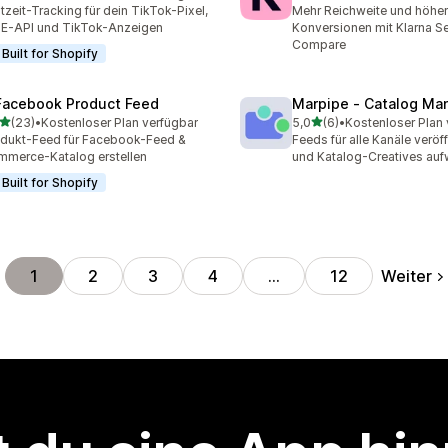
 Rezensionen insgesamt
6 Rezensionen insgesamt
tzeit-Tracking für dein TikTok-Pixel,
Mehr Reichweite und höhe
 E-API und TikTok-Anzeigen
Konversionen mit Klarna S
Compare
Built for Shopify
Facebook Product Feed
Marpipe ‑ Catalog Ma
von 5 Sternen
von 5 Sternen
(23)
•
Kostenloser Plan verfügbar
5,0
(6)
•
Kostenloser Plan 
Rezensionen insgesamt
6 Rezensionen insgesamt
dukt-Feed für Facebook-Feed &
Feeds für alle Kanäle veröf
merce-Katalog erstellen
und Katalog-Creatives auf
Built for Shopify
Weiter
1
2
3
4
…
12