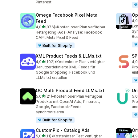
Pinterest
Omega Facebook Pixel Meta
Op
Feed
4,9
28 
Ech
von 5 Sternen
4,8
(876)
•
Kostenloser Plan verfügbar
876 Rezensionen insgesamt
Syn
Retargeting-Ads-Analyse: Facebook
Bes
CAPI, Meta Pixel & Feed
Built for Shopify
XML Product Feeds & LLMs.txt
SP
von 5 Sternen
4,9
(102)
•
Kostenloser Plan verfügbar
4,9
102 Rezensionen insgesamt
35 
Benutzerdefinierte XML-Feeds für
Pro
Google Shopping, Facebook und
ein
LLMs.txt erstellen
OC Multi Product Feed LLMs.txt
Un
von 5 Sternen
5,0
(21)
•
Kostenloser Plan verfügbar
5,0
21 Rezensionen insgesamt
23 
Produkte mit OpenAI Ads, Pinterest,
Pro
Google, Facebook-Feeds
und
synchronisieren
Built for Shopify
CustomPix ‑ Catalog Ads
Om
von 5 Sternen
5,0
(11)
•
Kostenloser Test verfügbar
4,9