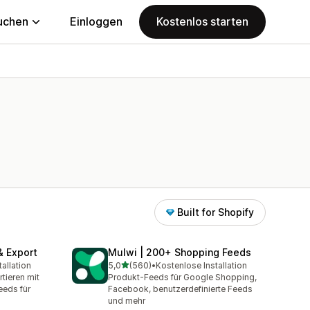
uchen
Einloggen
Kostenlos starten
Built for Shopify
& Export
Mulwi | 200+ Shopping Feeds
von 5 Sternen
allation
5,0
(560)
•
Kostenlose Installation
mt
560 Rezensionen insgesamt
tieren mit
Produkt-Feeds für Google Shopping,
eeds für
Facebook, benutzerdefinierte Feeds
und mehr