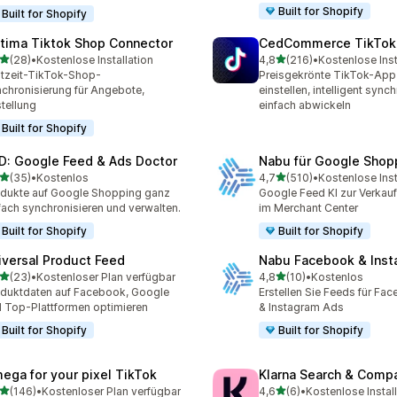
Built for Shopify
Built for Shopify
tima Tiktok Shop Connector
CedCommerce TikTok
von 5 Sternen
von 5 Sternen
(28)
•
Kostenlose Installation
4,8
(216)
•
Kostenlose Inst
Rezensionen insgesamt
216 Rezensionen insgesa
tzeit-TikTok-Shop-
Preisgekrönte TikTok-App 
chronisierung für Angebote,
einstellen, intelligent synch
tellung
einfach abwickeln
Built for Shopify
D: Google Feed & Ads Doctor
Nabu für Google Shop
von 5 Sternen
von 5 Sternen
(35)
•
Kostenlos
4,7
(510)
•
Kostenlose Inst
Rezensionen insgesamt
510 Rezensionen insgesa
dukte auf Google Shopping ganz
Google Feed KI zur Verkau
fach synchronisieren und verwalten.
im Merchant Center
Built for Shopify
Built for Shopify
iversal Product Feed
Nabu Facebook & Inst
von 5 Sternen
von 5 Sternen
(23)
•
Kostenloser Plan verfügbar
4,8
(10)
•
Kostenlos
Rezensionen insgesamt
10 Rezensionen insgesamt
duktdaten auf Facebook, Google
Erstellen Sie Feeds für Fa
 Top-Plattformen optimieren
& Instagram Ads
Built for Shopify
Built for Shopify
ega for your pixel TikTok
Klarna Search & Comp
von 5 Sternen
von 5 Sternen
(146)
•
Kostenloser Plan verfügbar
4,6
(6)
•
Kostenlose Instal