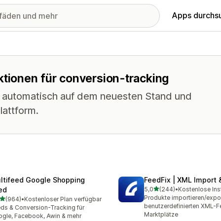
Apps durchs
ktionen für conversion-tracking
s automatisch auf dem neuesten Stand und
lattform.
ltifeed Google Shopping
FeedFix | XML Import 
von 5 Sternen
ed
5,0
(244)
•
Kostenlose Inst
244 Rezensionen insgesa
Produkte importieren/expor
von 5 Sternen
(964)
•
Kostenloser Plan verfügbar
 Rezensionen insgesamt
benutzerdefinierten XML-F
ds & Conversion-Tracking für
Marktplätze
gle, Facebook, Awin & mehr