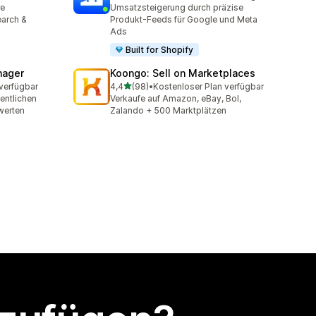
406 Rezensionen insgesamt
re
Umsatzsteigerung durch präzise
earch &
Produkt-Feeds für Google und Meta
Ads
Built for Shopify
nager
Koongo: Sell on Marketplaces
von 5 Sternen
verfügbar
4,4
(98)
•
Kostenloser Plan verfügbar
98 Rezensionen insgesamt
fentlichen
Verkaufe auf Amazon, eBay, Bol,
werten
Zalando + 500 Marktplätzen