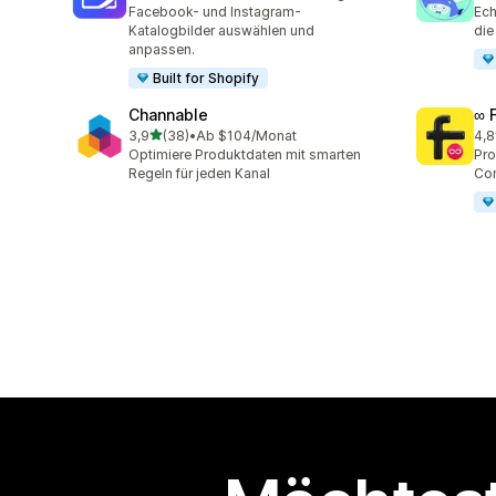
11 Rezensionen insgesamt
146
Facebook- und Instagram-
Ech
Katalogbilder auswählen und
die
anpassen.
Built for Shopify
Channable
∞ 
von 5 Sternen
3,9
(38)
•
Ab $104/Monat
4,8
38 Rezensionen insgesamt
23 
Optimiere Produktdaten mit smarten
Pro
Regeln für jeden Kanal
Com