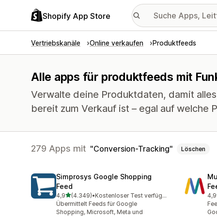
Shopify App Store
Vertriebskanäle
Online verkaufen
Produktfeeds
Alle apps für produktfeeds mit Fun
Verwalte deine Produktdaten, damit alle
bereit zum Verkauf ist – egal auf welche P
279 Apps mit
Conversion-Tracking
Löschen
Simprosys Google Shopping
Mu
Feed
Fe
von 5 Sternen
4,9
(4.349)
•
Kostenloser Test verfügbar
4,9
4349 Rezensionen insgesamt
964
Übermittelt Feeds für Google
Fee
Shopping, Microsoft, Meta und
Goo