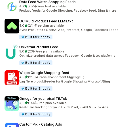
Data Feed Watch Shopping Feeds
av 5 stjerner
4,7
(285)
•
Free trial available
Totalt 285 omtaler
Product feeds for Google Shopping, Facebook feed, Bing & more
OC Multi Product Feed LLMs.txt
av 5 stjerner
5,0
(21)
•
Free plan available
Totalt 21 omtaler
Sync Products to OpenAI Ads, Pinterest, Google, Facebook Feeds
Built for Shopify
Universal Product Feed
av 5 stjerner
5,0
(23)
•
Free plan available
Totalt 23 omtaler
Optimize product data across Facebook, Google & top platforms
Built for Shopify
Wixpa Google Shopping‑feed
av 5 stjerner
4,9
(213)
•
Gratis abonnement tilgjengelig
Totalt 213 omtaler
Lag flere produktfeeder for Google Shopping Microsoft/Bing
Built for Shopify
Omega for your pixel TikTok
av 5 stjerner
4,9
(146)
•
Free plan available
Totalt 146 omtaler
Real-time tracking for your TikTok Pixel, E-API & TikTok Ads
Built for Shopify
CustomPix ‑ Catalog Ads