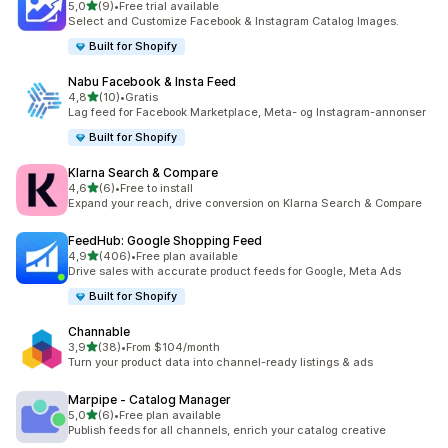
av 5 stjerner
5,0
(9)
•
Free trial available
Totalt 9 omtaler
Select and Customize Facebook & Instagram Catalog Images.
Built for Shopify
Nabu Facebook & Insta Feed
av 5 stjerner
4,8
(10)
•
Gratis
Totalt 10 omtaler
Lag feed for Facebook Marketplace, Meta- og Instagram-annonser
Built for Shopify
Klarna Search & Compare
av 5 stjerner
4,6
(6)
•
Free to install
Totalt 6 omtaler
Expand your reach, drive conversion on Klarna Search & Compare
FeedHub: Google Shopping Feed
av 5 stjerner
4,9
(406)
•
Free plan available
Totalt 406 omtaler
Drive sales with accurate product feeds for Google, Meta Ads
Built for Shopify
Channable
av 5 stjerner
3,9
(38)
•
From $104/month
Totalt 38 omtaler
Turn your product data into channel-ready listings & ads
Marpipe ‑ Catalog Manager
av 5 stjerner
5,0
(6)
•
Free plan available
Totalt 6 omtaler
Publish feeds for all channels, enrich your catalog creative