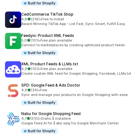
Built for Shopify
CedCommerce TikTok Shop
av 5 stjerner
4,8
(216)
•
Free to install
Totalt 216 omtaler
Award-Winning TikTok App – List Fast, Sync Smart, Fulfill Easy
Feedyio: Product XML Feeds
av 5 stjerner
5,0
(101)
•
Free plan available
Totalt 101 omtaler
Connect to marketplaces by creating optimized product feeds
Built for Shopify
XML Product Feeds & LLMs.txt
av 5 stjerner
4,9
(101)
•
Free plan available
Totalt 101 omtaler
Create custom XML feed for Google Shopping, Facebook, LLMs.txt
SPD: Google Feed & Ads Doctor
av 5 stjerner
4,9
(34)
•
Free
Totalt 34 omtaler
Sync and manage your products on Google Shopping with ease.
Built for Shopify
Nabu for Google Shopping Feed
av 5 stjerner
4,7
(510)
•
Gratis å installere
Totalt 510 omtaler
Google Feed AI for å øke salg fra Google Merchant Center
Built for Shopify