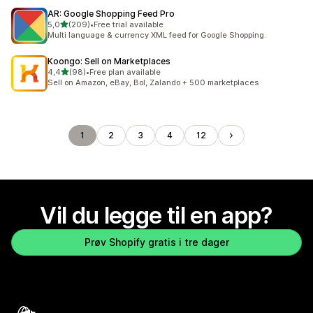
AR: Google Shopping Feed Pro
av 5 stjerner
5,0
(209)
•
Free trial available
Totalt 209 omtaler
Multi language & currency XML feed for Google Shopping.
Koongo: Sell on Marketplaces
av 5 stjerner
4,4
(98)
•
Free plan available
Totalt 98 omtaler
Sell on Amazon, eBay, Bol, Zalando + 500 marketplaces
1
2
3
4
12
Vil du legge til en app?
Prøv Shopify gratis i tre dager