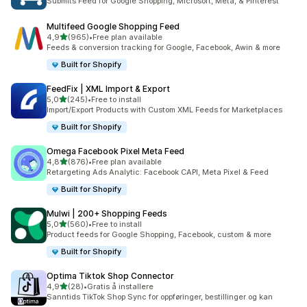
Submits Feed for Google Shopping, Microsoft, Meta, & Pinterest
Multifeed Google Shopping Feed
av 5 stjerner
4,9
(965)
•
Free plan available
Totalt 965 omtaler
Feeds & conversion tracking for Google, Facebook, Awin & more
Built for Shopify
FeedFix | XML Import & Export
av 5 stjerner
5,0
(245)
•
Free to install
Totalt 245 omtaler
Import/Export Products with Custom XML Feeds for Marketplaces
Built for Shopify
Omega Facebook Pixel Meta Feed
av 5 stjerner
4,8
(876)
•
Free plan available
Totalt 876 omtaler
Retargeting Ads Analytic: Facebook CAPI, Meta Pixel & Feed
Built for Shopify
Mulwi | 200+ Shopping Feeds
av 5 stjerner
5,0
(560)
•
Free to install
Totalt 560 omtaler
Product feeds for Google Shopping, Facebook, custom & more
Built for Shopify
Optima Tiktok Shop Connector
av 5 stjerner
4,9
(28)
•
Gratis å installere
Totalt 28 omtaler
Sanntids TikTok Shop Sync for oppføringer, bestillinger og kan