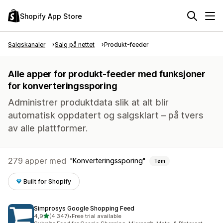
Shopify App Store
Salgskanaler
Salg på nettet
Produkt-feeder
Alle apper for produkt-feeder med funksjoner
for konverteringssporing
Administrer produktdata slik at alt blir
automatisk oppdatert og salgsklart – på tvers
av alle plattformer.
279 apper med
Konverteringssporing
Tøm
Built for Shopify
Simprosys Google Shopping Feed
av 5 stjerner
4,9
(4 347)
•
Free trial available
Totalt 4347 omtaler