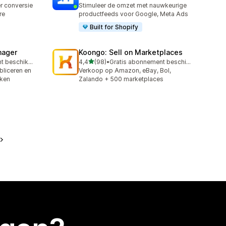
406 recensies in totaal
er conversie
Stimuleer de omzet met nauwkeurige
re
productfeeds voor Google, Meta Ads
Built for Shopify
nager
Koongo: Sell on Marketplaces
van 5 sterren
Gratis abonnement beschikbaar
4,4
(98)
•
Gratis abonnement beschikbaar
98 recensies in totaal
bliceren en
Verkoop op Amazon, eBay, Bol,
jken
Zalando + 500 marketplaces