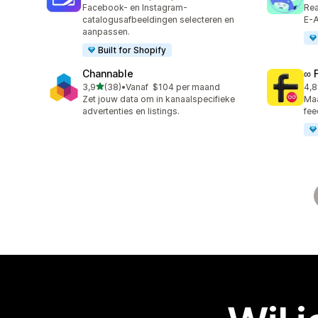
11 recensies in totaal
146
Facebook- en Instagram-
Rea
catalogusafbeeldingen selecteren en
E-A
aanpassen.
Built for Shopify
Channable
∞ 
van 5 sterren
3,9
(38)
•
Vanaf $104 per maand
4,8
38 recensies in totaal
23 
Zet jouw data om in kanaalspecifieke
Maa
advertenties en listings.
fee