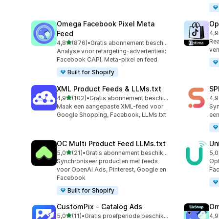
Omega Facebook Pixel Meta
Op
Feed
4,9
28 
Rea
van 5 sterren
4,8
(876)
•
Gratis abonnement beschikbaar
876 recensies in totaal
ver
Analyse voor retargeting-advertenties:
Facebook CAPI, Meta-pixel en feed
Built for Shopify
XML Product Feeds & LLMs.txt
SP
van 5 sterren
4,9
(102)
•
Gratis abonnement beschikbaar
4,9
102 recensies in totaal
35 
Maak een aangepaste XML-feed voor
Syn
Google Shopping, Facebook, LLMs.txt
een
OC Multi Product Feed LLMs.txt
Un
van 5 sterren
5,0
(21)
•
Gratis abonnement beschikbaar
5,0
21 recensies in totaal
23 
Synchroniseer producten met feeds
Opt
voor OpenAI Ads, Pinterest, Google en
Fac
Facebook
Built for Shopify
CustomPix ‑ Catalog Ads
Om
van 5 sterren
5,0
(11)
•
Gratis proefperiode beschikbaar
4,9