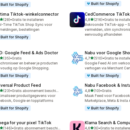
Built for Shopify
Built for Shopify
tima Tiktok‑winkelconnector
CedCommerce TikTok
van 5 sterren
van 5 sterren
(28)
•
Gratis te installeren
4,8
(216)
•
Gratis te instal
recensies in totaal
216 recensies in totaal
l-Time TikTok Shop Sync voor
Bekroonde TikTok-app – S
meldingen, bestellingen
vermelden, slim synchronis
eenvoudig afhandelen
Built for Shopify
D: Google Feed & Ads Doctor
Nabu voor Google Sho
van 5 sterren
van 5 sterren
(35)
•
Gratis
4,7
(510)
•
Gratis te instal
recensies in totaal
510 recensies in totaal
chroniseer en beheer je producten
Google Feed AI om verkoo
voudig op Google Shopping.
verhogen via Merchant Cen
Built for Shopify
Built for Shopify
iversal Product Feed
Nabu Facebook & Inst
van 5 sterren
van 5 sterren
(23)
•
Gratis abonnement beschikbaar
4,8
(10)
•
Gratis
recensies in totaal
10 recensies in totaal
imaliseer productgegevens voor
Maak Feed voor Facebook
ebook, Google en topplatforms
Marketplace, Meta & Insta
Built for Shopify
Built for Shopify
ega for your pixel TikTok
Klarna Search & Comp
van 5 sterren
van 5 sterren
(146)
•
Gratis abonnement beschikbaar
4,6
(6)
•
Gratis te installer