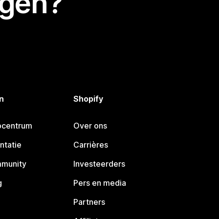
egen?
n
Shopify
pcentrum
Over ons
ntatie
Carrières
mmunity
Investeerders
g
Pers en media
Partners