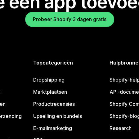
je een app toevo
Probeer Shopify 3 dagen gratis
Topcategorieën
Hulpbronne
Dropshipping
Shopify-hel
n
Marktplaatsen
API-docume
pen
Productrecensies
Shopify Co
erzending
Upselling en bundels
Shopify-blo
E-mailmarketing
Research