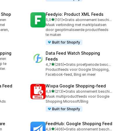
 Shop
Feedyio: Product XML Feeds
van 5 sterren
leren
5,0
(101)
•
Gratis abonnement beschikbaar
101 recensies in totaal
nel
Maak verbinding met marktplaatsen
eren,
door geoptimaliseerde productfeeds
te maken
Built for Shopify
pping
Data Feed Watch Shopping
leren
Feeds
p te
van 5 sterren
4,7
(285)
•
Gratis proefperiode beschikbaar
285 recensies in totaal
ter.
Productfeeds voor Google Shopping,
Facebook-feed, Bing en meer
a Feed
Wixpa Google Shopping‑feed
van 5 sterren
4,9
(213)
•
Gratis abonnement beschikbaar
213 recensies in totaal
Maak multiproductfeeds voor Google
 Ads
Shopping Microsoft/Bing
Built for Shopify
are
FeedHub: Google Shopping Feed
van 5 sterren
en
4,9
(406)
•
Gratis abonnement beschikbaar