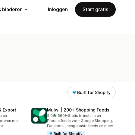
 bladeren
Inloggen
Start gratis
Built for Shopify
& Export
Mulwi | 200+ Shopping Feeds
van 5 sterren
leren
5,0
(560)
•
Gratis te installeren
560 recensies in totaal
rteren met
Productfeeds voor Google Shopping,
or
Facebook, aangepaste feeds en meer
Built for Shopify