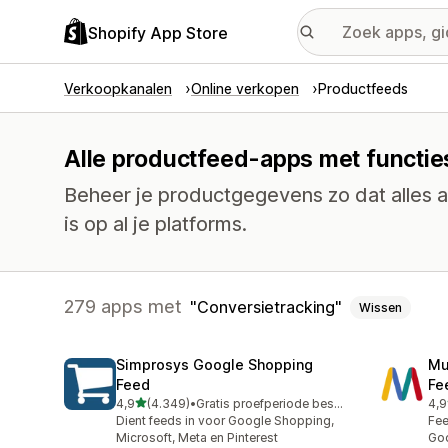
Shopify App Store
Verkoopkanalen
Online verkopen
Productfeeds
Alle productfeed-apps met functie
Beheer je productgegevens zo dat alles 
is op al je platforms.
279 apps met
Conversietracking
Wissen
Simprosys Google Shopping
Mu
Feed
Fe
van 5 sterren
4,9
(4.349)
•
Gratis proefperiode beschikbaar
4,9
4349 recensies in totaal
964
Dient feeds in voor Google Shopping,
Fee
Microsoft, Meta en Pinterest
Goo