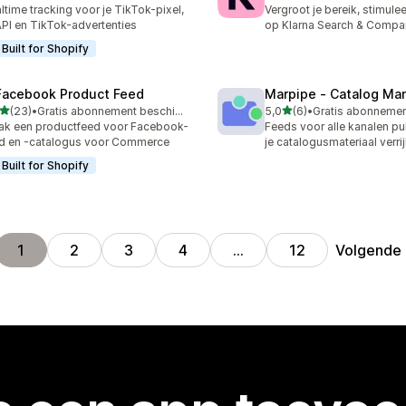
 recensies in totaal
6 recensies in totaal
ltime tracking voor je TikTok-pixel,
Vergroot je bereik, stimule
PI en TikTok-advertenties
op Klarna Search & Compa
Built for Shopify
Facebook Product Feed
Marpipe ‑ Catalog Ma
van 5 sterren
van 5 sterren
(23)
•
Gratis abonnement beschikbaar
5,0
(6)
•
recensies in totaal
6 recensies in totaal
k een productfeed voor Facebook-
Feeds voor alle kanalen pu
d en -catalogus voor Commerce
je catalogusmateriaal verri
Built for Shopify
Volgende
1
2
3
4
…
12