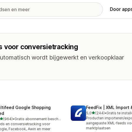
Door apps
s voor conversietracking
automatisch wordt bijgewerkt en verkoopklaar
ltifeed Google Shopping
FeedFix | XML Import 
van 5 sterren
ed
5,0
(244)
•
Gratis te instal
244 recensies in totaal
Producten importeren/expo
van 5 sterren
(964)
•
Gratis abonnement beschikbaar
 recensies in totaal
aangepaste XML-feeds vo
ds en conversietracking voor
marktplaatsen
gle, Facebook, Awin en meer