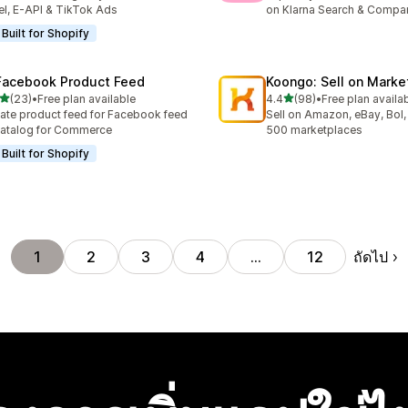
el, E-API & TikTok Ads
on Klarna Search & Compa
Built for Shopify
Facebook Product Feed
Koongo: Sell on Marke
เต็ม 5 ดาว
เต็ม 5 ดาว
(23)
•
Free plan available
4.4
(98)
•
Free plan availa
หมด 23 รีวิว
ทั้งหมด 98 รีวิว
ate product feed for Facebook feed
Sell on Amazon, eBay, Bol,
atalog for Commerce
500 marketplaces
Built for Shopify
ถัดไป
1
2
3
4
…
12