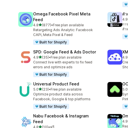
Omega Facebook Pixel Meta
ตัว
Feed
4.9
ทั้ง
การ
เต็ม 5 ดาว
4.8
(877)
•
Free plan available
ทั้งหมด 877 รีวิว
สำห
Retargeting Ads Analytic: Facebook
CAPI, Meta Pixel & Feed
Built for Shopify
SPD: Google Feed & Ads Doctor
XM
เต็ม 5 ดาว
4.9
(35)
•
Free plan available
4.9
ทั้งหมด 35 รีวิว
ทั้ง
Connect live with experts to fix feed
Cre
errors and optimize ads
Sho
Built for Shopify
Universal Product Feed
OC
เต็ม 5 ดาว
5.0
(23)
•
Free plan available
5.0
ทั้งหมด 23 รีวิว
ทั้ง
Optimize product data across
Syn
Facebook, Google & top platforms
Pin
Built for Shopify
Nabu Facebook & Instagram
Om
Feed
4.9
ทั้ง
Rea
เต็ม 5 ดาว
4.8
(10)
•
ฟรี