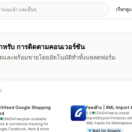
เรียกดู
์สำหรับ การติดตามคอนเวอร์ชัน
ปเดตและพร้อมขายโดยอัตโนมัติทั่วทั้งแพลตฟอร์ม
ง
ltifeed Google Shopping
FeedFix | XML Import 
เต็ม 5 ดาว
ed
5.0
(244)
•
Free to install
ทั้งหมด 244 รีวิว
Import/Export Products wi
เต็ม 5 ดาว
(966)
•
Free plan available
หมด 966 รีวิว
XML Feeds for Marketplac
ds & conversion tracking for
gle, Facebook, Awin & more
Built for Shopify