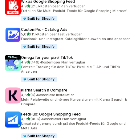
Wixpa Google Shopping Feed
von 5 Sternen
4,9
(213)
•
Kostenloser Plan verfügbar
213 Rezensionen insgesamt
Erstellen Sie Multi-Produkt-Feeds für Google Shopping Microsof
Built for Shopify
CustomPix ‑ Catalog Ads
von 5 Sternen
5,0
(11)
•
Kostenloser Test verfügbar
11 Rezensionen insgesamt
Facebook- und Instagram-Katalogbilder auswählen und anpassen.
Built for Shopify
Omega for your pixel TikTok
von 5 Sternen
4,9
(146)
•
Kostenloser Plan verfügbar
146 Rezensionen insgesamt
Echtzeit-Tracking für dein TikTok-Pixel, die E-API und TikTok-
Anzeigen
Built for Shopify
Klarna Search & Compare
von 5 Sternen
4,6
(6)
•
Kostenlose Installation
6 Rezensionen insgesamt
Mehr Reichweite und höhere Konversionen mit Klarna Search &
Compare
FeedHub: Google Shopping Feed
von 5 Sternen
4,9
(406)
•
Kostenloser Plan verfügbar
406 Rezensionen insgesamt
Umsatzsteigerung durch präzise Produkt-Feeds für Google und
Meta Ads
Built for Shopify