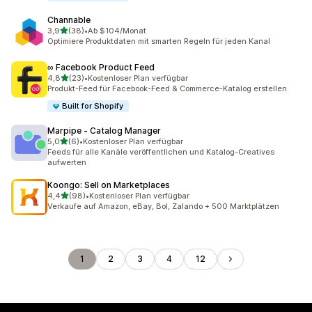
Channable
von 5 Sternen
3,9
(38)
•
Ab $104/Monat
38 Rezensionen insgesamt
Optimiere Produktdaten mit smarten Regeln für jeden Kanal
∞ Facebook Product Feed
von 5 Sternen
4,8
(23)
•
Kostenloser Plan verfügbar
23 Rezensionen insgesamt
Produkt-Feed für Facebook-Feed & Commerce-Katalog erstellen
Built for Shopify
Marpipe ‑ Catalog Manager
von 5 Sternen
5,0
(6)
•
Kostenloser Plan verfügbar
6 Rezensionen insgesamt
Feeds für alle Kanäle veröffentlichen und Katalog-Creatives
aufwerten
Koongo: Sell on Marketplaces
von 5 Sternen
4,4
(98)
•
Kostenloser Plan verfügbar
98 Rezensionen insgesamt
Verkaufe auf Amazon, eBay, Bol, Zalando + 500 Marktplätzen
1
2
3
4
12