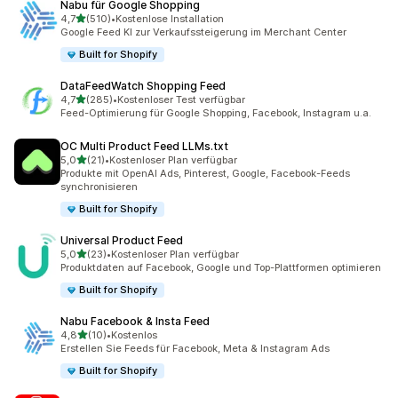
Nabu für Google Shopping
von 5 Sternen
4,7
(510)
•
Kostenlose Installation
510 Rezensionen insgesamt
Google Feed KI zur Verkaufssteigerung im Merchant Center
Built for Shopify
DataFeedWatch Shopping Feed
von 5 Sternen
4,7
(285)
•
Kostenloser Test verfügbar
285 Rezensionen insgesamt
Feed-Optimierung für Google Shopping, Facebook, Instagram u.a.
OC Multi Product Feed LLMs.txt
von 5 Sternen
5,0
(21)
•
Kostenloser Plan verfügbar
21 Rezensionen insgesamt
Produkte mit OpenAI Ads, Pinterest, Google, Facebook-Feeds
synchronisieren
Built for Shopify
Universal Product Feed
von 5 Sternen
5,0
(23)
•
Kostenloser Plan verfügbar
23 Rezensionen insgesamt
Produktdaten auf Facebook, Google und Top-Plattformen optimieren
Built for Shopify
Nabu Facebook & Insta Feed
von 5 Sternen
4,8
(10)
•
Kostenlos
10 Rezensionen insgesamt
Erstellen Sie Feeds für Facebook, Meta & Instagram Ads
Built for Shopify