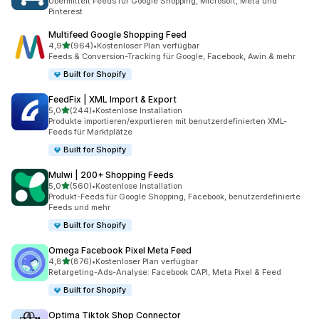
Übermittelt Feeds für Google Shopping, Microsoft, Meta und
Pinterest
Multifeed Google Shopping Feed
von 5 Sternen
4,9
(964)
•
Kostenloser Plan verfügbar
964 Rezensionen insgesamt
Feeds & Conversion-Tracking für Google, Facebook, Awin & mehr
Built for Shopify
FeedFix | XML Import & Export
von 5 Sternen
5,0
(244)
•
Kostenlose Installation
244 Rezensionen insgesamt
Produkte importieren/exportieren mit benutzerdefinierten XML-
Feeds für Marktplätze
Built for Shopify
Mulwi | 200+ Shopping Feeds
von 5 Sternen
5,0
(560)
•
Kostenlose Installation
560 Rezensionen insgesamt
Produkt-Feeds für Google Shopping, Facebook, benutzerdefinierte
Feeds und mehr
Built for Shopify
Omega Facebook Pixel Meta Feed
von 5 Sternen
4,8
(876)
•
Kostenloser Plan verfügbar
876 Rezensionen insgesamt
Retargeting-Ads-Analyse: Facebook CAPI, Meta Pixel & Feed
Built for Shopify
Optima Tiktok Shop Connector