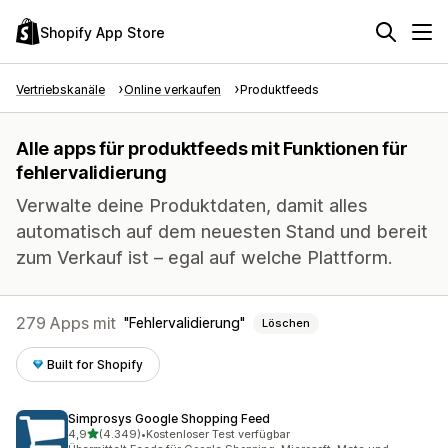
Shopify App Store
Vertriebskanäle
Online verkaufen
Produktfeeds
Alle apps für produktfeeds mit Funktionen für
fehlervalidierung
Verwalte deine Produktdaten, damit alles
automatisch auf dem neuesten Stand und bereit
zum Verkauf ist – egal auf welche Plattform.
279 Apps mit
Fehlervalidierung
Löschen
Built for Shopify
Simprosys Google Shopping Feed
von 5 Sternen
4,9
(4.349)
•
Kostenloser Test verfügbar
4349 Rezensionen insgesamt