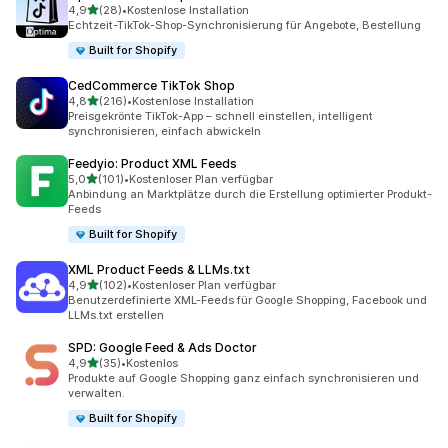
von 5 Sternen
4,9
(28)
•
Kostenlose Installation
28 Rezensionen insgesamt
Echtzeit-TikTok-Shop-Synchronisierung für Angebote, Bestellung
Built for Shopify
CedCommerce TikTok Shop
von 5 Sternen
4,8
(216)
•
Kostenlose Installation
216 Rezensionen insgesamt
Preisgekrönte TikTok-App – schnell einstellen, intelligent
synchronisieren, einfach abwickeln
Feedyio: Product XML Feeds
von 5 Sternen
5,0
(101)
•
Kostenloser Plan verfügbar
101 Rezensionen insgesamt
Anbindung an Marktplätze durch die Erstellung optimierter Produkt-
Feeds
Built for Shopify
XML Product Feeds & LLMs.txt
von 5 Sternen
4,9
(102)
•
Kostenloser Plan verfügbar
102 Rezensionen insgesamt
Benutzerdefinierte XML-Feeds für Google Shopping, Facebook und
LLMs.txt erstellen
SPD: Google Feed & Ads Doctor
von 5 Sternen
4,9
(35)
•
Kostenlos
35 Rezensionen insgesamt
Produkte auf Google Shopping ganz einfach synchronisieren und
verwalten.
Built for Shopify