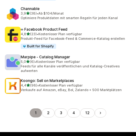
Channable
von 5 Sternen
3,9
(38)
•
Ab $104/Monat
38 Rezensionen insgesamt
Optimiere Produktdaten mit smarten Regeln für jeden Kanal
∞ Facebook Product Feed
von 5 Sternen
4,8
(23)
•
Kostenloser Plan verfügbar
23 Rezensionen insgesamt
Produkt-Feed für Facebook-Feed & Commerce-Katalog erstellen
Built for Shopify
Marpipe ‑ Catalog Manager
von 5 Sternen
5,0
(6)
•
Kostenloser Plan verfügbar
6 Rezensionen insgesamt
Feeds für alle Kanäle veröffentlichen und Katalog-Creatives
aufwerten
Koongo: Sell on Marketplaces
von 5 Sternen
4,4
(98)
•
Kostenloser Plan verfügbar
98 Rezensionen insgesamt
Verkaufe auf Amazon, eBay, Bol, Zalando + 500 Marktplätzen
1
2
3
4
12