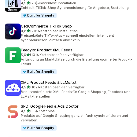
von 5 Sternen
4,9
(28)
•
Kostenlose Installation
28 Rezensionen insgesamt
Echtzeit-TikTok-Shop-Synchronisierung für Angebote, Bestellung
Built for Shopify
CedCommerce TikTok Shop
von 5 Sternen
4,8
(216)
•
Kostenlose Installation
216 Rezensionen insgesamt
Preisgekrönte TikTok-App – schnell einstellen, intelligent
synchronisieren, einfach abwickeln
Feedyio: Product XML Feeds
von 5 Sternen
5,0
(101)
•
Kostenloser Plan verfügbar
101 Rezensionen insgesamt
Anbindung an Marktplätze durch die Erstellung optimierter Produkt-
Feeds
Built for Shopify
XML Product Feeds & LLMs.txt
von 5 Sternen
4,9
(102)
•
Kostenloser Plan verfügbar
102 Rezensionen insgesamt
Benutzerdefinierte XML-Feeds für Google Shopping, Facebook und
LLMs.txt erstellen
SPD: Google Feed & Ads Doctor
von 5 Sternen
4,9
(35)
•
Kostenlos
35 Rezensionen insgesamt
Produkte auf Google Shopping ganz einfach synchronisieren und
verwalten.
Built for Shopify