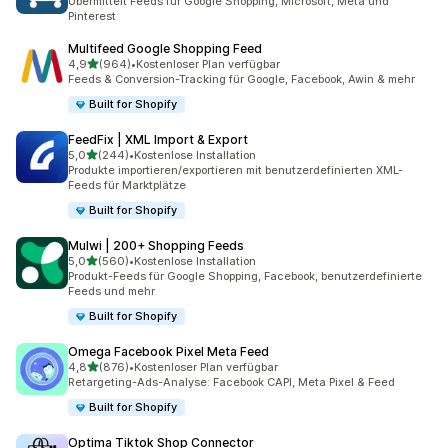
Übermittelt Feeds für Google Shopping, Microsoft, Meta und
Pinterest
Multifeed Google Shopping Feed
von 5 Sternen
4,9
(964)
•
Kostenloser Plan verfügbar
964 Rezensionen insgesamt
Feeds & Conversion-Tracking für Google, Facebook, Awin & mehr
Built for Shopify
FeedFix | XML Import & Export
von 5 Sternen
5,0
(244)
•
Kostenlose Installation
244 Rezensionen insgesamt
Produkte importieren/exportieren mit benutzerdefinierten XML-
Feeds für Marktplätze
Built for Shopify
Mulwi | 200+ Shopping Feeds
von 5 Sternen
5,0
(560)
•
Kostenlose Installation
560 Rezensionen insgesamt
Produkt-Feeds für Google Shopping, Facebook, benutzerdefinierte
Feeds und mehr
Built for Shopify
Omega Facebook Pixel Meta Feed
von 5 Sternen
4,8
(876)
•
Kostenloser Plan verfügbar
876 Rezensionen insgesamt
Retargeting-Ads-Analyse: Facebook CAPI, Meta Pixel & Feed
Built for Shopify
Optima Tiktok Shop Connector