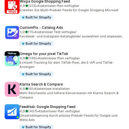
Wixpa Google Shopping Feed
von 5 Sternen
4,9
(213)
•
Kostenloser Plan verfügbar
213 Rezensionen insgesamt
Erstellen Sie Multi-Produkt-Feeds für Google Shopping Microsof
Built for Shopify
CustomPix ‑ Catalog Ads
von 5 Sternen
5,0
(11)
•
Kostenloser Test verfügbar
11 Rezensionen insgesamt
Facebook- und Instagram-Katalogbilder auswählen und anpassen.
Built for Shopify
Omega for your pixel TikTok
von 5 Sternen
4,9
(146)
•
Kostenloser Plan verfügbar
146 Rezensionen insgesamt
Echtzeit-Tracking für dein TikTok-Pixel, die E-API und TikTok-
Anzeigen
Built for Shopify
Klarna Search & Compare
von 5 Sternen
4,6
(6)
•
Kostenlose Installation
6 Rezensionen insgesamt
Mehr Reichweite und höhere Konversionen mit Klarna Search &
Compare
FeedHub: Google Shopping Feed
von 5 Sternen
4,9
(407)
•
Kostenloser Plan verfügbar
407 Rezensionen insgesamt
Umsatzsteigerung durch präzise Produkt-Feeds für Google und
Meta Ads
Built for Shopify