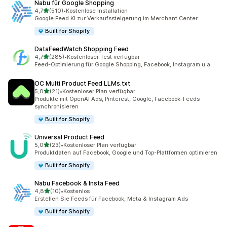
Nabu für Google Shopping
von 5 Sternen
4,7
(510)
•
Kostenlose Installation
510 Rezensionen insgesamt
Google Feed KI zur Verkaufssteigerung im Merchant Center
Built for Shopify
DataFeedWatch Shopping Feed
von 5 Sternen
4,7
(285)
•
Kostenloser Test verfügbar
285 Rezensionen insgesamt
Feed-Optimierung für Google Shopping, Facebook, Instagram u.a.
OC Multi Product Feed LLMs.txt
von 5 Sternen
5,0
(21)
•
Kostenloser Plan verfügbar
21 Rezensionen insgesamt
Produkte mit OpenAI Ads, Pinterest, Google, Facebook-Feeds
synchronisieren
Built for Shopify
Universal Product Feed
von 5 Sternen
5,0
(23)
•
Kostenloser Plan verfügbar
23 Rezensionen insgesamt
Produktdaten auf Facebook, Google und Top-Plattformen optimieren
Built for Shopify
Nabu Facebook & Insta Feed
von 5 Sternen
4,8
(10)
•
Kostenlos
10 Rezensionen insgesamt
Erstellen Sie Feeds für Facebook, Meta & Instagram Ads
Built for Shopify