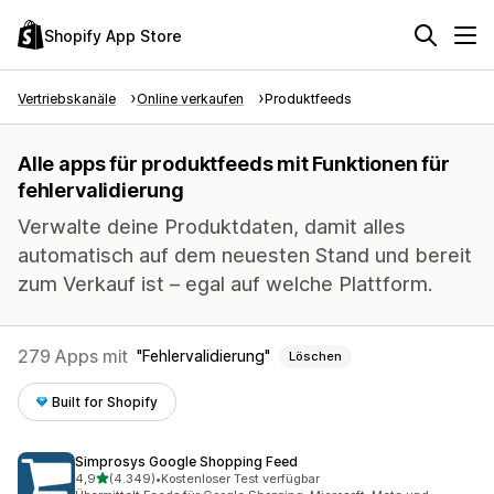
Shopify App Store
Vertriebskanäle
Online verkaufen
Produktfeeds
Alle apps für produktfeeds mit Funktionen für
fehlervalidierung
Verwalte deine Produktdaten, damit alles
automatisch auf dem neuesten Stand und bereit
zum Verkauf ist – egal auf welche Plattform.
279 Apps mit
Fehlervalidierung
Löschen
Built for Shopify
Simprosys Google Shopping Feed
von 5 Sternen
4,9
(4.349)
•
Kostenloser Test verfügbar
4349 Rezensionen insgesamt