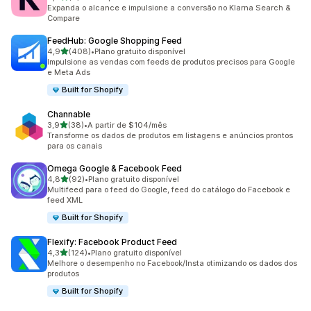
6 avaliações ao todo
Expanda o alcance e impulsione a conversão no Klarna Search &
Compare
FeedHub: Google Shopping Feed
de 5 estrelas
4,9
(408)
•
Plano gratuito disponível
408 avaliações ao todo
Impulsione as vendas com feeds de produtos precisos para Google
e Meta Ads
Built for Shopify
Channable
de 5 estrelas
3,9
(38)
•
A partir de $104/mês
38 avaliações ao todo
Transforme os dados de produtos em listagens e anúncios prontos
para os canais
Omega Google & Facebook Feed
de 5 estrelas
4,8
(92)
•
Plano gratuito disponível
92 avaliações ao todo
Multifeed para o feed do Google, feed do catálogo do Facebook e
feed XML
Built for Shopify
Flexify: Facebook Product Feed
de 5 estrelas
4,3
(124)
•
Plano gratuito disponível
124 avaliações ao todo
Melhore o desempenho no Facebook/Insta otimizando os dados dos
produtos
Built for Shopify