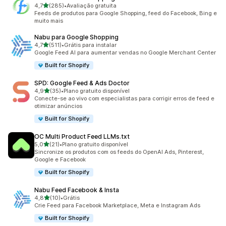
de 5 estrelas
4,7
(285)
•
Avaliação gratuita
285 avaliações ao todo
Feeds de produtos para Google Shopping, feed do Facebook, Bing e
muito mais
Nabu para Google Shopping
de 5 estrelas
4,7
(511)
•
Grátis para instalar
511 avaliações ao todo
Google Feed AI para aumentar vendas no Google Merchant Center
Built for Shopify
SPD: Google Feed & Ads Doctor
de 5 estrelas
4,9
(35)
•
Plano gratuito disponível
35 avaliações ao todo
Conecte-se ao vivo com especialistas para corrigir erros de feed e
otimizar anúncios
Built for Shopify
OC Multi Product Feed LLMs.txt
de 5 estrelas
5,0
(21)
•
Plano gratuito disponível
21 avaliações ao todo
Sincronize os produtos com os feeds do OpenAI Ads, Pinterest,
Google e Facebook
Built for Shopify
Nabu Feed Facebook & Insta
de 5 estrelas
4,8
(10)
•
Grátis
10 avaliações ao todo
Crie Feed para Facebook Marketplace, Meta e Instagram Ads
Built for Shopify