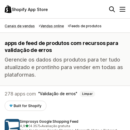
Shopify App Store
Canais de vendas
Vendas online
Feeds de produtos
apps de feed de produtos com recursos para
validação de erros
Gerencie os dados dos produtos para ter tudo
atualizado e prontinho para vender em todas as
plataformas.
278 apps com
Validação de erros
Limpar
Built for Shopify
Simprosys Google Shopping Feed
de 5 estrelas
4,9
(4.357)
•
Avaliação gratuita
4357 avaliações ao todo