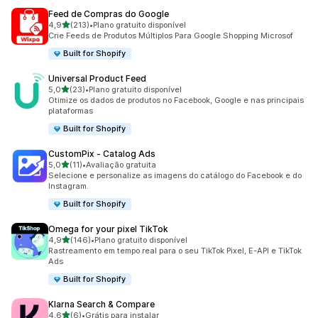
Feed de Compras do Google
de 5 estrelas
4,9
(213)
•
Plano gratuito disponível
213 avaliações ao todo
Crie Feeds de Produtos Múltiplos Para Google Shopping Microsof
Built for Shopify
Universal Product Feed
de 5 estrelas
5,0
(23)
•
Plano gratuito disponível
23 avaliações ao todo
Otimize os dados de produtos no Facebook, Google e nas principais
plataformas
Built for Shopify
CustomPix ‑ Catalog Ads
de 5 estrelas
5,0
(11)
•
Avaliação gratuita
11 avaliações ao todo
Selecione e personalize as imagens do catálogo do Facebook e do
Instagram.
Built for Shopify
Omega for your pixel TikTok
de 5 estrelas
4,9
(146)
•
Plano gratuito disponível
146 avaliações ao todo
Rastreamento em tempo real para o seu TikTok Pixel, E-API e TikTok
Ads
Built for Shopify
Klarna Search & Compare
de 5 estrelas
4,6
(6)
•
Grátis para instalar