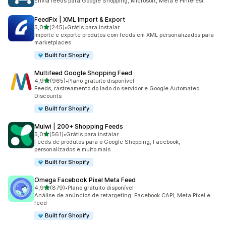
Envia feeds para Google Shopping, Microsoft, Meta e Pinterest
FeedFix | XML Import & Export
de 5 estrelas
5,0
(245)
•
Grátis para instalar
245 avaliações ao todo
Importe e exporte produtos com feeds em XML personalizados para
marketplaces
Built for Shopify
Multifeed Google Shopping Feed
de 5 estrelas
4,9
(965)
•
Plano gratuito disponível
965 avaliações ao todo
Feeds, rastreamento do lado do servidor e Google Automated
Discounts
Built for Shopify
Mulwi | 200+ Shopping Feeds
de 5 estrelas
5,0
(561)
•
Grátis para instalar
561 avaliações ao todo
Feeds de produtos para o Google Shopping, Facebook,
personalizados e muito mais
Built for Shopify
Omega Facebook Pixel Meta Feed
de 5 estrelas
4,9
(879)
•
Plano gratuito disponível
879 avaliações ao todo
Análise de anúncios de retargeting: Facebook CAPI, Meta Pixel e
feed
Built for Shopify