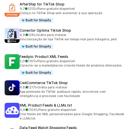
AfterShip for TikTok Shop
de 5 estrelas
4,7
(313)
•
Plano gratuito disponível
313 avaliações ao todo
Cresça no TikTok Shop sem aumentar a sua operação.
Built for Shopify
Conector Optima Tiktok Shop
de 5 estrelas
4,9
(28)
•
Grátis para instalar
28 avaliações ao todo
Sincronização de loja TikTok em tempo real para listagens, ped
Built for Shopify
Feedyio: Product XML Feeds
de 5 estrelas
5,0
(101)
•
Plano gratuito disponível
101 avaliações ao todo
Conecte-se a marketplaces criando feeds de produtos otimizados
Built for Shopify
CedCommerce TikTok Shop
de 5 estrelas
4,8
(217)
•
Grátis para instalar
217 avaliações ao todo
App premiado do TikTok: publique rápido, sincronize com
inteligência e processe com facilidade
XML Product Feeds & LLMs.txt
de 5 estrelas
4,9
(104)
•
Plano gratuito disponível
104 avaliações ao todo
Crie feeds em XML personalizados para Google Shopping, Facebook
e LLMs.txt
Data Feed Watch Shopping Feeds