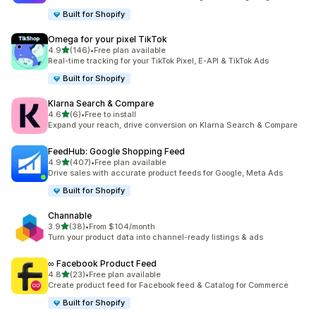
Built for Shopify
Omega for your pixel TikTok
เต็ม 5 ดาว
4.9
(146)
•
Free plan available
ทั้งหมด 146 รีวิว
Real-time tracking for your TikTok Pixel, E-API & TikTok Ads
Built for Shopify
Klarna Search & Compare
เต็ม 5 ดาว
4.6
(6)
•
Free to install
ทั้งหมด 6 รีวิว
Expand your reach, drive conversion on Klarna Search & Compare
FeedHub: Google Shopping Feed
เต็ม 5 ดาว
4.9
(407)
•
Free plan available
ทั้งหมด 407 รีวิว
Drive sales with accurate product feeds for Google, Meta Ads
Built for Shopify
Channable
เต็ม 5 ดาว
3.9
(38)
•
From $104/month
ทั้งหมด 38 รีวิว
Turn your product data into channel-ready listings & ads
∞ Facebook Product Feed
เต็ม 5 ดาว
4.8
(23)
•
Free plan available
ทั้งหมด 23 รีวิว
Create product feed for Facebook feed & Catalog for Commerce
Built for Shopify