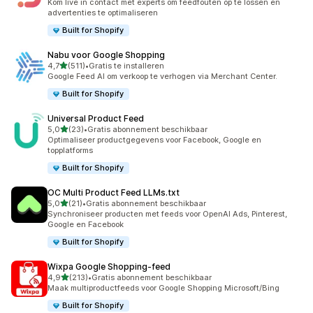
Kom live in contact met experts om feedfouten op te lossen en
advertenties te optimaliseren
Built for Shopify
Nabu voor Google Shopping
van 5 sterren
4,7
(511)
•
Gratis te installeren
511 recensies in totaal
Google Feed AI om verkoop te verhogen via Merchant Center.
Built for Shopify
Universal Product Feed
van 5 sterren
5,0
(23)
•
Gratis abonnement beschikbaar
23 recensies in totaal
Optimaliseer productgegevens voor Facebook, Google en
topplatforms
Built for Shopify
OC Multi Product Feed LLMs.txt
van 5 sterren
5,0
(21)
•
Gratis abonnement beschikbaar
21 recensies in totaal
Synchroniseer producten met feeds voor OpenAI Ads, Pinterest,
Google en Facebook
Built for Shopify
Wixpa Google Shopping‑feed
van 5 sterren
4,9
(213)
•
Gratis abonnement beschikbaar
213 recensies in totaal
Maak multiproductfeeds voor Google Shopping Microsoft/Bing
Built for Shopify