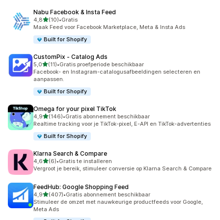
Nabu Facebook & Insta Feed
van 5 sterren
4,8
(10)
•
Gratis
10 recensies in totaal
Maak Feed voor Facebook Marketplace, Meta & Insta Ads
Built for Shopify
CustomPix ‑ Catalog Ads
van 5 sterren
5,0
(11)
•
Gratis proefperiode beschikbaar
11 recensies in totaal
Facebook- en Instagram-catalogusafbeeldingen selecteren en
aanpassen.
Built for Shopify
Omega for your pixel TikTok
van 5 sterren
4,9
(146)
•
Gratis abonnement beschikbaar
146 recensies in totaal
Realtime tracking voor je TikTok-pixel, E-API en TikTok-advertenties
Built for Shopify
Klarna Search & Compare
van 5 sterren
4,6
(6)
•
Gratis te installeren
6 recensies in totaal
Vergroot je bereik, stimuleer conversie op Klarna Search & Compare
FeedHub: Google Shopping Feed
van 5 sterren
4,9
(407)
•
Gratis abonnement beschikbaar
407 recensies in totaal
Stimuleer de omzet met nauwkeurige productfeeds voor Google,
Meta Ads