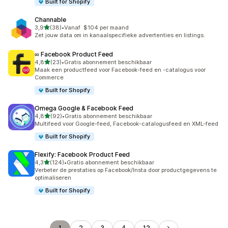
Built for Shopify
Channable
van 5 sterren
3,9
(38)
•
Vanaf $104 per maand
38 recensies in totaal
Zet jouw data om in kanaalspecifieke advertenties en listings.
∞ Facebook Product Feed
van 5 sterren
4,8
(23)
•
Gratis abonnement beschikbaar
23 recensies in totaal
Maak een productfeed voor Facebook-feed en -catalogus voor
Commerce
Built for Shopify
Omega Google & Facebook Feed
van 5 sterren
4,8
(92)
•
Gratis abonnement beschikbaar
92 recensies in totaal
Multifeed voor Google-feed, Facebook-catalogusfeed en XML-feed
Built for Shopify
Flexify: Facebook Product Feed
van 5 sterren
4,3
(124)
•
Gratis abonnement beschikbaar
124 recensies in totaal
Verbeter de prestaties op Facebook/Insta door productgegevens te
optimaliseren
Built for Shopify
1
2
3
4
12