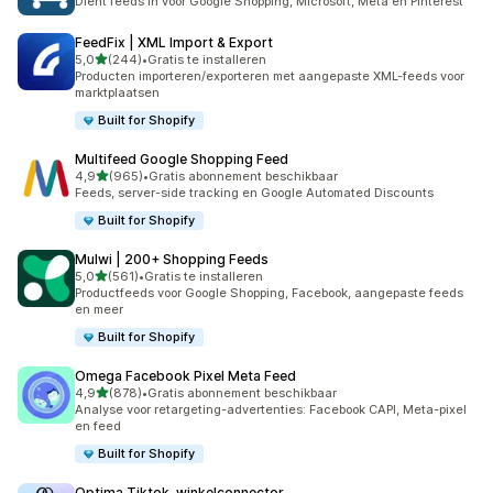
Dient feeds in voor Google Shopping, Microsoft, Meta en Pinterest
FeedFix | XML Import & Export
van 5 sterren
5,0
(244)
•
Gratis te installeren
244 recensies in totaal
Producten importeren/exporteren met aangepaste XML-feeds voor
marktplaatsen
Built for Shopify
Multifeed Google Shopping Feed
van 5 sterren
4,9
(965)
•
Gratis abonnement beschikbaar
965 recensies in totaal
Feeds, server-side tracking en Google Automated Discounts
Built for Shopify
Mulwi | 200+ Shopping Feeds
van 5 sterren
5,0
(561)
•
Gratis te installeren
561 recensies in totaal
Productfeeds voor Google Shopping, Facebook, aangepaste feeds
en meer
Built for Shopify
Omega Facebook Pixel Meta Feed
van 5 sterren
4,9
(878)
•
Gratis abonnement beschikbaar
878 recensies in totaal
Analyse voor retargeting-advertenties: Facebook CAPI, Meta-pixel
en feed
Built for Shopify
Optima Tiktok‑winkelconnector