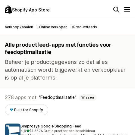
Shopify App Store
Verkoopkanalen
Online verkopen
Productfeeds
Alle productfeed-apps met functies voor
feedoptimalisatie
Beheer je productgegevens zo dat alles
automatisch wordt bijgewerkt en verkoopklaar
is op al je platforms.
278 apps met
Feedoptimalisatie
Wissen
Built for Shopify
Simprosys Google Shopping Feed
van 5 sterren
4,9
(4.352)
•
Gratis proefperiode beschikbaar
4352 recensies in totaal