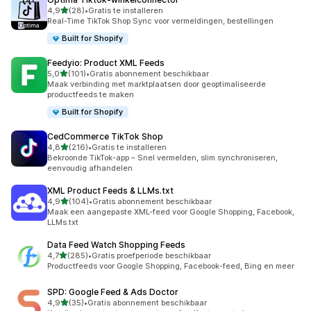
van 5 sterren
4,9
(28)
•
Gratis te installeren
28 recensies in totaal
Real-Time TikTok Shop Sync voor vermeldingen, bestellingen
Built for Shopify
Feedyio: Product XML Feeds
van 5 sterren
5,0
(101)
•
Gratis abonnement beschikbaar
101 recensies in totaal
Maak verbinding met marktplaatsen door geoptimaliseerde
productfeeds te maken
Built for Shopify
CedCommerce TikTok Shop
van 5 sterren
4,8
(216)
•
Gratis te installeren
216 recensies in totaal
Bekroonde TikTok-app – Snel vermelden, slim synchroniseren,
eenvoudig afhandelen
XML Product Feeds & LLMs.txt
van 5 sterren
4,9
(104)
•
Gratis abonnement beschikbaar
104 recensies in totaal
Maak een aangepaste XML-feed voor Google Shopping, Facebook,
LLMs.txt
Data Feed Watch Shopping Feeds
van 5 sterren
4,7
(285)
•
Gratis proefperiode beschikbaar
285 recensies in totaal
Productfeeds voor Google Shopping, Facebook-feed, Bing en meer
SPD: Google Feed & Ads Doctor
van 5 sterren
4,9
(35)
•
Gratis abonnement beschikbaar
35 recensies in totaal