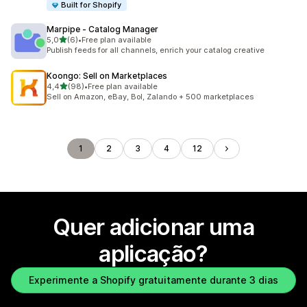
Built for Shopify
Marpipe ‑ Catalog Manager
de 5 estrelas
5,0
(6)
•
Free plan available
6 total de avaliações
Publish feeds for all channels, enrich your catalog creative
Koongo: Sell on Marketplaces
de 5 estrelas
4,4
(98)
•
Free plan available
98 total de avaliações
Sell on Amazon, eBay, Bol, Zalando + 500 marketplaces
1
2
3
4
12
Quer adicionar uma
aplicação?
Experimente a Shopify gratuitamente durante 3 dias