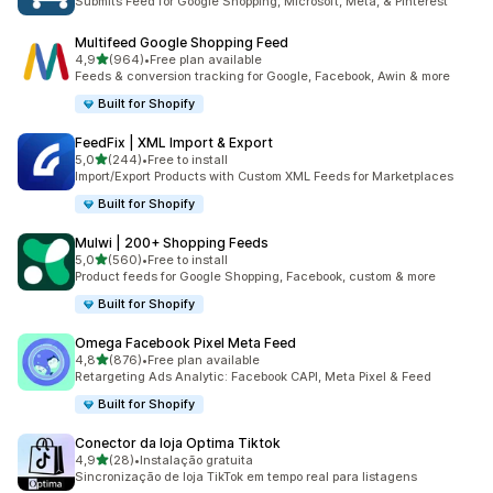
Submits Feed for Google Shopping, Microsoft, Meta, & Pinterest
Multifeed Google Shopping Feed
de 5 estrelas
4,9
(964)
•
Free plan available
964 total de avaliações
Feeds & conversion tracking for Google, Facebook, Awin & more
Built for Shopify
FeedFix | XML Import & Export
de 5 estrelas
5,0
(244)
•
Free to install
244 total de avaliações
Import/Export Products with Custom XML Feeds for Marketplaces
Built for Shopify
Mulwi | 200+ Shopping Feeds
de 5 estrelas
5,0
(560)
•
Free to install
560 total de avaliações
Product feeds for Google Shopping, Facebook, custom & more
Built for Shopify
Omega Facebook Pixel Meta Feed
de 5 estrelas
4,8
(876)
•
Free plan available
876 total de avaliações
Retargeting Ads Analytic: Facebook CAPI, Meta Pixel & Feed
Built for Shopify
Conector da loja Optima Tiktok
de 5 estrelas
4,9
(28)
•
Instalação gratuita
28 total de avaliações
Sincronização de loja TikTok em tempo real para listagens