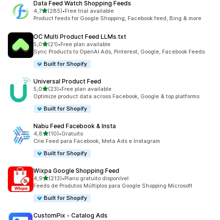
Data Feed Watch Shopping Feeds
de 5 estrelas
4,7
(285)
•
Free trial available
285 total de avaliações
Product feeds for Google Shopping, Facebook feed, Bing & more
OC Multi Product Feed LLMs.txt
de 5 estrelas
5,0
(21)
•
Free plan available
21 total de avaliações
Sync Products to OpenAI Ads, Pinterest, Google, Facebook Feeds
Built for Shopify
Universal Product Feed
de 5 estrelas
5,0
(23)
•
Free plan available
23 total de avaliações
Optimize product data across Facebook, Google & top platforms
Built for Shopify
Nabu Feed Facebook & Insta
de 5 estrelas
4,8
(10)
•
Gratuito
10 total de avaliações
Crie Feed para Facebook, Meta Ads e Instagram
Built for Shopify
Wixpa Google Shopping Feed
de 5 estrelas
4,9
(213)
•
Plano gratuito disponível
213 total de avaliações
Feeds de Produtos Múltiplos para Google Shopping Microsoft
Built for Shopify
CustomPix ‑ Catalog Ads