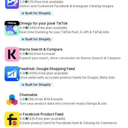
de 5 estrelas
5,0
(11)
•
Free trial available
11 total de avaliações
Select and Customize Facebook & Instagram Catalog Images.
Built for Shopify
Omega for your pixel TikTok
de 5 estrelas
4,9
(146)
•
Free plan available
146 total de avaliações
Real-time tracking for your TikTok Pixel, E-API & TikTok Ads
Built for Shopify
Klarna Search & Compare
de 5 estrelas
4,6
(6)
•
Free to install
6 total de avaliações
Expand your reach, drive conversion on Klarna Search & Compare
FeedHub: Google Shopping Feed
de 5 estrelas
4,9
(406)
•
Free plan available
406 total de avaliações
Drive sales with accurate product feeds for Google, Meta Ads
Built for Shopify
Channable
de 5 estrelas
3,9
(38)
•
From $104/month
38 total de avaliações
Turn your product data into channel-ready listings & ads
∞ Facebook Product Feed
de 5 estrelas
4,8
(23)
•
Free plan available
23 total de avaliações
Create product feed for Facebook feed & Catalog for Commerce