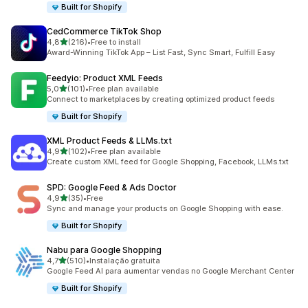
Built for Shopify
CedCommerce TikTok Shop
de 5 estrelas
4,8
(216)
•
Free to install
216 total de avaliações
Award-Winning TikTok App – List Fast, Sync Smart, Fulfill Easy
Feedyio: Product XML Feeds
de 5 estrelas
5,0
(101)
•
Free plan available
101 total de avaliações
Connect to marketplaces by creating optimized product feeds
Built for Shopify
XML Product Feeds & LLMs.txt
de 5 estrelas
4,9
(102)
•
Free plan available
102 total de avaliações
Create custom XML feed for Google Shopping, Facebook, LLMs.txt
SPD: Google Feed & Ads Doctor
de 5 estrelas
4,9
(35)
•
Free
35 total de avaliações
Sync and manage your products on Google Shopping with ease.
Built for Shopify
Nabu para Google Shopping
de 5 estrelas
4,7
(510)
•
Instalação gratuita
510 total de avaliações
Google Feed AI para aumentar vendas no Google Merchant Center
Built for Shopify