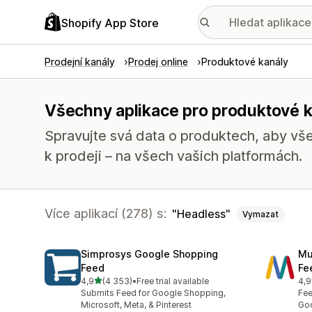
Shopify App Store
Prodejní kanály
Prodej online
Produktové kanály
Všechny aplikace pro produktové k
Spravujte svá data o produktech, aby vše
k prodeji – na všech vašich platformách.
Více aplikací (278) s:
Headless
Vymazat
Simprosys Google Shopping
Mu
Feed
Fe
z 5 hvězd
4,9
(4 353)
•
Free trial available
4,9
Celkový počet recenzí: 4353
Cel
Submits Feed for Google Shopping,
Fee
Microsoft, Meta, & Pinterest
Goo