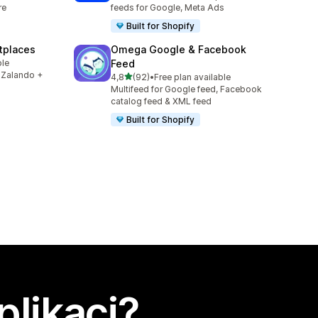
re
feeds for Google, Meta Ads
Built for Shopify
tplaces
Omega Google & Facebook
ble
Feed
 Zalando +
z 5 hvězd
4,8
(92)
•
Free plan available
Celkový počet recenzí: 92
Multifeed for Google feed, Facebook
catalog feed & XML feed
Built for Shopify
plikaci?