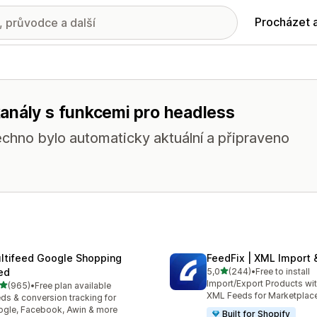
Procházet 
anály s funkcemi pro headless
chno bylo automaticky aktuální a připraveno
ltifeed Google Shopping
FeedFix | XML Import 
z 5 hvězd
ed
5,0
(244)
•
Free to install
Celkový počet recenzí: 24
Import/Export Products wi
z 5 hvězd
(965)
•
Free plan available
kový počet recenzí: 965
XML Feeds for Marketplac
ds & conversion tracking for
gle, Facebook, Awin & more
Built for Shopify