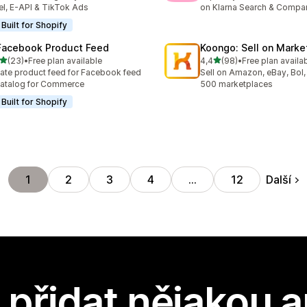
el, E-API & TikTok Ads
on Klarna Search & Compa
Built for Shopify
Facebook Product Feed
Koongo: Sell on Marke
z 5 hvězd
z 5 hvězd
(23)
•
Free plan available
4,4
(98)
•
Free plan availa
kový počet recenzí: 23
Celkový počet recenzí: 98
ate product feed for Facebook feed
Sell on Amazon, eBay, Bol,
atalog for Commerce
500 marketplaces
Built for Shopify
Další
1
2
3
4
…
12
přidat nějakou a