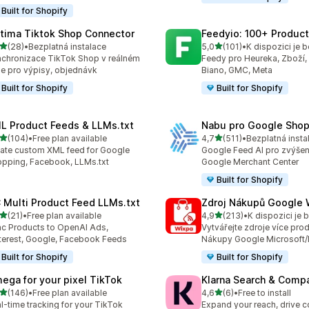
Built for Shopify
tima Tiktok Shop Connector
Feedyio: 100+ Produc
z 5 hvězd
z 5 hvězd
(28)
•
Bezplatná instalace
5,0
(101)
•
kový počet recenzí: 28
Celkový počet recenzí: 101
chronizace TikTok Shop v reálném
Feedy pro Heureka, Zboží, 
e pro výpisy, objednávk
Biano, GMC, Meta
Built for Shopify
Built for Shopify
L Product Feeds & LLMs.txt
Nabu pro Google Shop
z 5 hvězd
z 5 hvězd
(104)
•
Free plan available
4,7
(511)
•
Bezplatná insta
kový počet recenzí: 104
Celkový počet recenzí: 511
ate custom XML feed for Google
Google Feed AI pro zvýšen
pping, Facebook, LLMs.txt
Google Merchant Center
Built for Shopify
 Multi Product Feed LLMs.txt
Zdroj Nákupů Google 
z 5 hvězd
z 5 hvězd
(21)
•
Free plan available
4,9
(213)
•
kový počet recenzí: 21
Celkový počet recenzí: 21
c Products to OpenAI Ads,
Vytvářejte zdroje více pro
terest, Google, Facebook Feeds
Nákupy Google Microsoft/
Built for Shopify
Built for Shopify
ega for your pixel TikTok
Klarna Search & Comp
z 5 hvězd
z 5 hvězd
(146)
•
Free plan available
4,6
(6)
•
Free to install
kový počet recenzí: 146
Celkový počet recenzí: 6
l-time tracking for your TikTok
Expand your reach, drive 