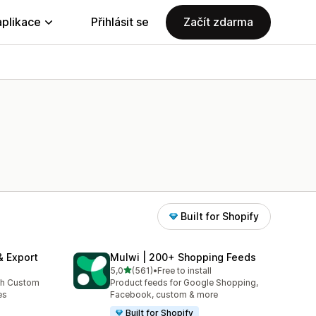
aplikace
Přihlásit se
Začít zdarma
Built for Shopify
& Export
Mulwi | 200+ Shopping Feeds
z 5 hvězd
5,0
(561)
•
Free to install
4
Celkový počet recenzí: 561
th Custom
Product feeds for Google Shopping,
es
Facebook, custom & more
Built for Shopify