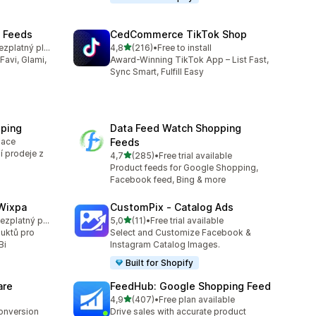
t Feeds
CedCommerce TikTok Shop
z 5 hvězd
K dispozici je bezplatný plán
4,8
(216)
•
Free to install
Celkový počet recenzí: 216
Favi, Glami,
Award-Winning TikTok App – List Fast,
Sync Smart, Fulfill Easy
ping
Data Feed Watch Shopping
lace
Feeds
í prodeje z
z 5 hvězd
4,7
(285)
•
Free trial available
Celkový počet recenzí: 285
Product feeds for Google Shopping,
Facebook feed, Bing & more
Wixpa
CustomPix ‑ Catalog Ads
z 5 hvězd
K dispozici je bezplatný plán
5,0
(11)
•
Free trial available
3
Celkový počet recenzí: 11
duktů pro
Select and Customize Facebook &
Bi
Instagram Catalog Images.
Built for Shopify
are
FeedHub: Google Shopping Feed
z 5 hvězd
4,9
(407)
•
Free plan available
Celkový počet recenzí: 407
conversion
Drive sales with accurate product