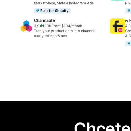
Marketplace, Meta a Instagram Ads
Pix
Built for Shopify
Channable
∞ 
z 5 hvězd
3,9
(38)
•
From $104/month
4,8
Celkový počet recenzí: 38
Cel
Turn your product data into channel-
Cre
ready listings & ads
& C
Chcete 