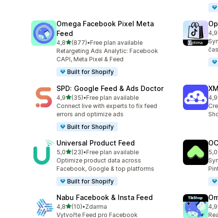
Omega Facebook Pixel Meta
Op
Feed
4,9
Cel
Syn
z 5 hvězd
4,8
(877)
•
Free plan available
Celkový počet recenzí: 877
čas
Retargeting Ads Analytic: Facebook
CAPI, Meta Pixel & Feed
Built for Shopify
SPD: Google Feed & Ads Doctor
XM
z 5 hvězd
4,9
(35)
•
Free plan available
4,9
Celkový počet recenzí: 35
Cel
Connect live with experts to fix feed
Cre
errors and optimize ads
Sho
Built for Shopify
Universal Product Feed
OC
z 5 hvězd
5,0
(23)
•
Free plan available
5,0
Celkový počet recenzí: 23
Cel
Optimize product data across
Syn
Facebook, Google & top platforms
Pin
Built for Shopify
Nabu Facebook & Insta Feed
Om
z 5 hvězd
4,8
(10)
•
Zdarma
4,9
Celkový počet recenzí: 10
Cel
Vytvořte Feed pro Facebook
Rea