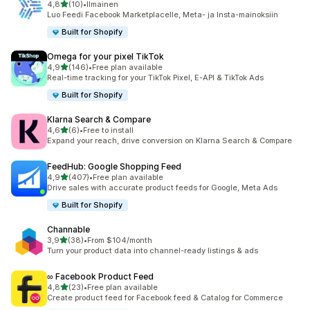
/ 5 tähteä
4,8
(10)
•
Ilmainen
10 arvostelua yhteensä
Luo Feedi Facebook Marketplacelle, Meta- ja Insta-mainoksiin
Built for Shopify
Omega for your pixel TikTok
/ 5 tähteä
4,9
(146)
•
Free plan available
146 arvostelua yhteensä
Real-time tracking for your TikTok Pixel, E-API & TikTok Ads
Built for Shopify
Klarna Search & Compare
/ 5 tähteä
4,6
(6)
•
Free to install
6 arvostelua yhteensä
Expand your reach, drive conversion on Klarna Search & Compare
FeedHub: Google Shopping Feed
/ 5 tähteä
4,9
(407)
•
Free plan available
407 arvostelua yhteensä
Drive sales with accurate product feeds for Google, Meta Ads
Built for Shopify
Channable
/ 5 tähteä
3,9
(38)
•
From $104/month
38 arvostelua yhteensä
Turn your product data into channel-ready listings & ads
∞ Facebook Product Feed
/ 5 tähteä
4,8
(23)
•
Free plan available
23 arvostelua yhteensä
Create product feed for Facebook feed & Catalog for Commerce