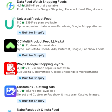
Data Feed Watch Shopping Feeds
/ 5 tähteä
4,7
(285)
•
Free trial available
285 arvostelua yhteensä
Product feeds for Google Shopping, Facebook feed, Bing & more
Universal Product Feed
/ 5 tähteä
5,0
(23)
•
Free plan available
23 arvostelua yhteensä
Optimize product data across Facebook, Google & top platforms
Built for Shopify
OC Multi Product Feed LLMs.txt
/ 5 tähteä
5,0
(21)
•
Free plan available
21 arvostelua yhteensä
Sync Products to OpenAI Ads, Pinterest, Google, Facebook Feeds
Built for Shopify
Wixpa Google Shopping ‑syöte
/ 5 tähteä
4,9
(213)
•
Ilmainen sopimus saatavilla
213 arvostelua yhteensä
Luo useita tuotesyötteitä Google Shoppingille Microsoft/Bing
Built for Shopify
CustomPix ‑ Catalog Ads
/ 5 tähteä
5,0
(11)
•
Free trial available
11 arvostelua yhteensä
Select and Customize Facebook & Instagram Catalog Images.
Built for Shopify
Nabu Facebook & Insta Feed