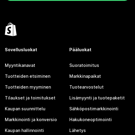
Sovellusluokat
Pääluokat
Myyntikanavat
Suoratoimitus
Tuotteiden etsiminen
Markkinapaikat
Tuotteiden myyminen
Tuotearvostelut
Tilaukset ja toimitukset
Lisämyynti ja tuotepaketit
Kaupan suunnittelu
Sähköpostimarkkinointi
Markkinointi ja konversio
Hakukoneoptimointi
Kaupan hallinnointi
Lähetys