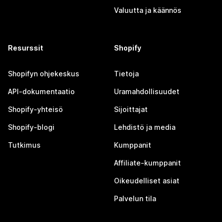
Valuutta ja käännös
Resurssit
Shopify
Shopifyn ohjekeskus
Tietoja
API-dokumentaatio
Uramahdollisuudet
Shopify-yhteisö
Sijoittajat
Shopify-blogi
Lehdistö ja media
Tutkimus
Kumppanit
Affiliate-kumppanit
Oikeudelliset asiat
Palvelun tila