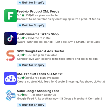
Built for Shopify
Feedyio: Product XML Feeds
/ 5 tähteä
5,0
(101)
•
Free plan available
101 arvostelua yhteensä
Connect to marketplaces by creating optimized product feeds
Built for Shopify
CedCommerce TikTok Shop
/ 5 tähteä
4,8
(216)
•
Free to install
216 arvostelua yhteensä
Award-Winning TikTok App – List Fast, Sync Smart, Fulfill Easy
SPD: Google Feed & Ads Doctor
/ 5 tähteä
4,9
(35)
•
Free plan available
35 arvostelua yhteensä
Connect live with experts to fix feed errors and optimize ads
Built for Shopify
XML Product Feeds & LLMs.txt
/ 5 tähteä
4,9
(104)
•
Free plan available
104 arvostelua yhteensä
Create custom XML feed for Google Shopping, Facebook, LLMs.txt
Nabu Google Shopping Feed
/ 5 tähteä
4,7
(511)
•
Ilmainen asennus
511 arvostelua yhteensä
Google Feed AI kasvattaa myyntiä Google Merchant Centeristä
Built for Shopify