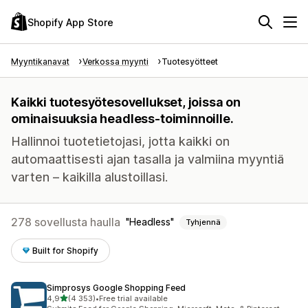
Shopify App Store
Myyntikanavat
Verkossa myynti
Tuotesyötteet
Kaikki tuotesyötesovellukset, joissa on
ominaisuuksia headless-toiminnoille.
Hallinnoi tuotetietojasi, jotta kaikki on
automaattisesti ajan tasalla ja valmiina myyntiä
varten – kaikilla alustoillasi.
278 sovellusta haulla
Headless
Tyhjennä
Built for Shopify
Simprosys Google Shopping Feed
/ 5 tähteä
4,9
(4 353)
•
Free trial available
4353 arvostelua yhteensä