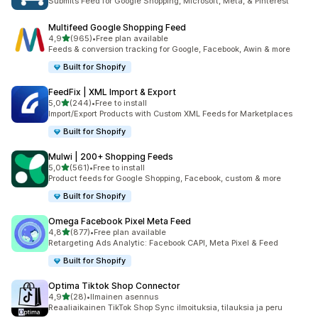
Submits Feed for Google Shopping, Microsoft, Meta, & Pinterest
Multifeed Google Shopping Feed
/ 5 tähteä
4,9
(965)
•
Free plan available
965 arvostelua yhteensä
Feeds & conversion tracking for Google, Facebook, Awin & more
Built for Shopify
FeedFix | XML Import & Export
/ 5 tähteä
5,0
(244)
•
Free to install
244 arvostelua yhteensä
Import/Export Products with Custom XML Feeds for Marketplaces
Built for Shopify
Mulwi | 200+ Shopping Feeds
/ 5 tähteä
5,0
(561)
•
Free to install
561 arvostelua yhteensä
Product feeds for Google Shopping, Facebook, custom & more
Built for Shopify
Omega Facebook Pixel Meta Feed
/ 5 tähteä
4,8
(877)
•
Free plan available
877 arvostelua yhteensä
Retargeting Ads Analytic: Facebook CAPI, Meta Pixel & Feed
Built for Shopify
Optima Tiktok Shop Connector
/ 5 tähteä
4,9
(28)
•
Ilmainen asennus
28 arvostelua yhteensä
Reaaliaikainen TikTok Shop Sync ilmoituksia, tilauksia ja peru