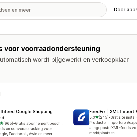
Door apps
es voor voorraadondersteuning
automatisch wordt bijgewerkt en verkoopklaar
ltifeed Google Shopping
FeedFix | XML Import 
van 5 sterren
ed
5,0
(245)
•
Gratis te instal
245 recensies in totaal
Producten importeren/expo
van 5 sterren
(965)
•
Gratis abonnement beschikbaar
 recensies in totaal
aangepaste XML-feeds vo
ds en conversietracking voor
marktplaatsen
gle, Facebook, Awin en meer