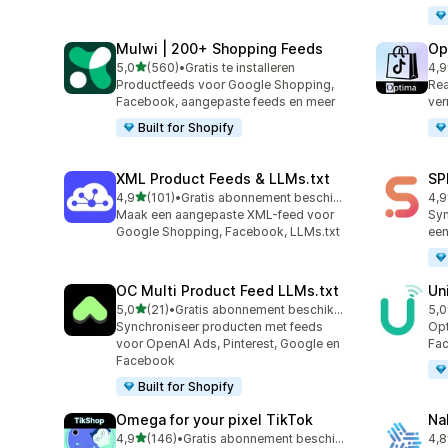
Mulwi | 200+ Shopping Feeds
Op
van 5 sterren
5,0
(560)
•
Gratis te installeren
4,9
560 recensies in totaal
28 
Productfeeds voor Google Shopping,
Rea
Facebook, aangepaste feeds en meer
ver
Built for Shopify
XML Product Feeds & LLMs.txt
SP
van 5 sterren
4,9
(101)
•
Gratis abonnement beschikbaar
4,9
101 recensies in totaal
34 
Maak een aangepaste XML-feed voor
Syn
Google Shopping, Facebook, LLMs.txt
een
OC Multi Product Feed LLMs.txt
Un
van 5 sterren
5,0
(21)
•
Gratis abonnement beschikbaar
5,0
21 recensies in totaal
23 
Synchroniseer producten met feeds
Opt
voor OpenAI Ads, Pinterest, Google en
Fac
Facebook
Built for Shopify
Omega for your pixel TikTok
Na
van 5 sterren
4,9
(146)
•
Gratis abonnement beschikbaar
4,8
146 recensies in totaal
10 