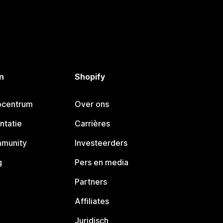
n
Shopify
pcentrum
Over ons
ntatie
Carrières
mmunity
Investeerders
g
Pers en media
Partners
Affiliates
Juridisch