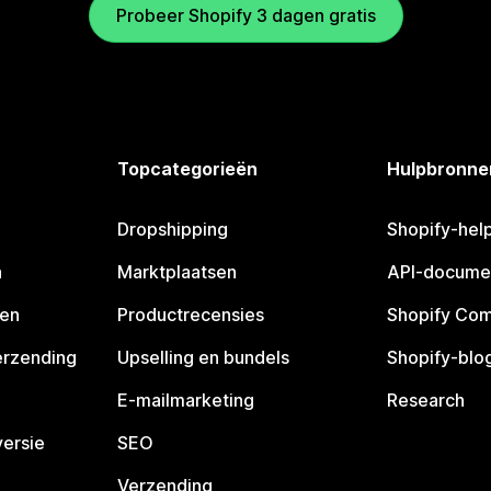
Probeer Shopify 3 dagen gratis
Topcategorieën
Hulpbronne
Dropshipping
Shopify-hel
n
Marktplaatsen
API-docume
pen
Productrecensies
Shopify Co
erzending
Upselling en bundels
Shopify-blo
E-mailmarketing
Research
ersie
SEO
Verzending