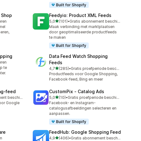
Built for Shopify
 Shop
Feedyio: Product XML Feeds
van 5 sterren
leren
5,0
(101)
•
Gratis abonnement beschikbaar
101 recensies in totaal
nel
Maak verbinding met marktplaatsen
eren,
door geoptimaliseerde productfeeds
te maken
Built for Shopify
pping
Data Feed Watch Shopping
leren
Feeds
p te
van 5 sterren
4,7
(285)
•
Gratis proefperiode beschikbaar
285 recensies in totaal
ter.
Productfeeds voor Google Shopping,
Facebook-feed, Bing en meer
ng‑feed
CustomPix ‑ Catalog Ads
van 5 sterren
Gratis abonnement beschikbaar
5,0
(10)
•
Gratis proefperiode beschikbaar
10 recensies in totaal
oor Google
Facebook- en Instagram-
catalogusafbeeldingen selecteren en
aanpassen.
Built for Shopify
are
FeedHub: Google Shopping Feed
van 5 sterren
en
4,9
(406)
•
Gratis abonnement beschikbaar
406 recensies in totaal