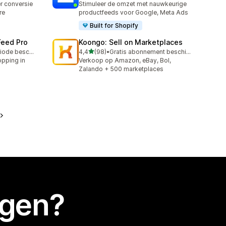
er conversie
Stimuleer de omzet met nauwkeurige
re
productfeeds voor Google, Meta Ads
Built for Shopify
Feed Pro
Koongo: Sell on Marketplaces
van 5 sterren
Gratis proefperiode beschikbaar
4,4
(98)
•
Gratis abonnement beschikbaar
98 recensies in totaal
pping in
Verkoop op Amazon, eBay, Bol,
Zalando + 500 marketplaces
egen?