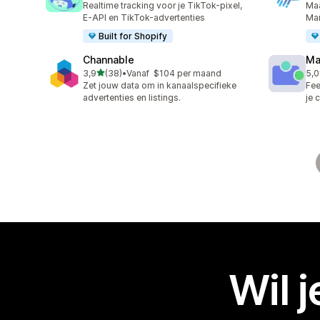
Realtime tracking voor je TikTok-pixel,
Ma
E-API en TikTok-advertenties
Mar
Built for Shopify
Channable
Ma
van 5 sterren
3,9
(38)
•
Vanaf $104 per maand
5,0
38 recensies in totaal
6 r
Zet jouw data om in kanaalspecifieke
Fee
advertenties en listings.
je 
Wil 