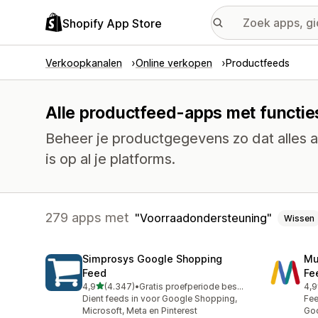
Shopify App Store
Verkoopkanalen
Online verkopen
Productfeeds
Alle productfeed-apps met functi
Beheer je productgegevens zo dat alles 
is op al je platforms.
279 apps met
Voorraadondersteuning
Wissen
Simprosys Google Shopping
Mu
Feed
Fe
van 5 sterren
4,9
(4.347)
•
Gratis proefperiode beschikbaar
4,9
4347 recensies in totaal
965
Dient feeds in voor Google Shopping,
Fee
Microsoft, Meta en Pinterest
Goo