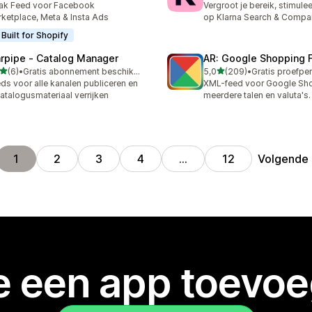
ak Feed voor Facebook
Vergroot je bereik, stimule
ketplace, Meta & Insta Ads
op Klarna Search & Compa
Built for Shopify
rpipe ‑ Catalog Manager
AR: Google Shopping 
van 5 sterren
van 5 sterren
(6)
•
Gratis abonnement beschikbaar
5,0
(209)
•
ecensies in totaal
209 recensies in totaal
ds voor alle kanalen publiceren en
XML-feed voor Google Sho
catalogusmateriaal verrijken
meerdere talen en valuta's.
Volgende
1
2
3
4
…
12
je een app toevo