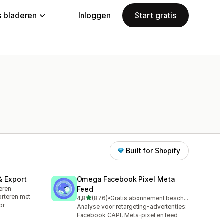
 bladeren
Inloggen
Start gratis
Built for Shopify
& Export
Omega Facebook Pixel Meta
leren
Feed
rteren met
van 5 sterren
4,8
(876)
•
Gratis abonnement beschikbaar
876 recensies in totaal
or
Analyse voor retargeting-advertenties:
Facebook CAPI, Meta-pixel en feed