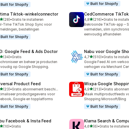
Built for Shopify
Built for Shopify
tima Tiktok‑winkelconnector
CedCommerce TikTok
van 5 sterren
van 5 sterren
(28)
•
Gratis te installeren
4,8
(216)
•
Gratis te instal
recensies in totaal
216 recensies in totaal
l-Time TikTok Shop Sync voor
Bekroonde TikTok-app – S
meldingen, bestellingen
vermelden, slim synchronis
eenvoudig afhandelen
Built for Shopify
D: Google Feed & Ads Doctor
Nabu voor Google Sho
van 5 sterren
van 5 sterren
(34)
•
Gratis
4,7
(510)
•
Gratis te instal
recensies in totaal
510 recensies in totaal
chroniseer en beheer je producten
Google Feed AI om verkoo
voudig op Google Shopping.
verhogen via Merchant Cen
Built for Shopify
Built for Shopify
iversal Product Feed
Wixpa Google Shoppi
van 5 sterren
van 5 sterren
(23)
•
Gratis abonnement beschikbaar
4,9
(213)
•
recensies in totaal
213 recensies in totaal
imaliseer productgegevens voor
Maak multiproductfeeds v
ebook, Google en topplatforms
Shopping Microsoft/Bing
Built for Shopify
Built for Shopify
bu Facebook & Insta Feed
Klarna Search & Comp
van 5 sterren
van 5 sterren
(10)
•
Gratis
4,6
(6)
•
Gratis te installer
recensies in totaal
6 recensies in totaal