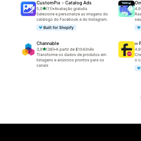
CustomPix ‑ Catalog Ads
Om
de 5 estrelas
5,0
(11)
•
Avaliação gratuita
4,9
11 avaliações ao todo
146
Selecione e personalize as imagens do
Ras
catálogo do Facebook e do Instagram.
seu
Built for Shopify
Channable
∞ 
de 5 estrelas
3,9
(38)
•
A partir de $104/mês
4,8
38 avaliações ao todo
23 
Transforme os dados de produtos em
Cri
listagens e anúncios prontos para os
o 
canais