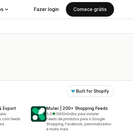
ps
Fazer login
Comece grátis
Built for Shopify
& Export
Mulwi | 200+ Shopping Feeds
de 5 estrelas
alar
5,0
(560)
•
Grátis para instalar
560 avaliações ao todo
os com feeds
Feeds de produtos para o Google
ara
Shopping, Facebook, personalizados
e muito mais