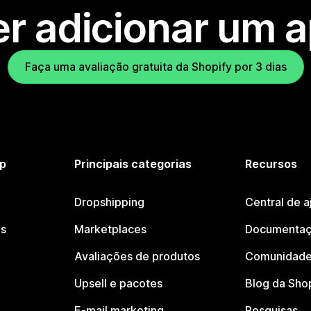
r adicionar um 
Faça uma avaliação gratuita da Shopify por 3 dias
p
Principais categorias
Recursos
Dropshipping
Central de a
os
Marketplaces
Documentaç
Avaliações de produtos
Comunidade
Upsell e pacotes
Blog da Sho
E-mail marketing
Pesquisas