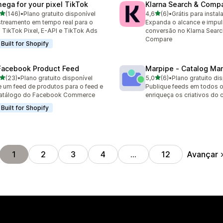
ega for your pixel TikTok
Klarna Search & Comp
de 5 estrelas
de 5 estrelas
(146)
•
Plano gratuito disponível
4,6
(6)
•
Grátis para instala
 avaliações ao todo
6 avaliações ao todo
treamento em tempo real para o
Expanda o alcance e impul
 TikTok Pixel, E-API e TikTok Ads
conversão no Klarna Searc
Compare
Built for Shopify
Facebook Product Feed
Marpipe ‑ Catalog Ma
de 5 estrelas
de 5 estrelas
(23)
•
Plano gratuito disponível
5,0
(6)
•
Plano gratuito di
avaliações ao todo
6 avaliações ao todo
e um feed de produtos para o feed e
Publique feeds em todos o
catálogo do Facebook Commerce
enriqueça os criativos do 
Built for Shopify
Avançar
1
2
3
4
…
12