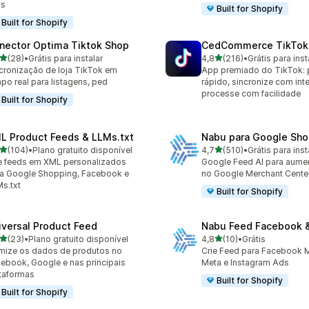
is
Built for Shopify
Built for Shopify
nector Optima Tiktok Shop
CedCommerce TikTok
de 5 estrelas
de 5 estrelas
(28)
•
Grátis para instalar
4,8
(216)
•
Grátis para inst
avaliações ao todo
216 avaliações ao todo
cronização de loja TikTok em
App premiado do TikTok: 
po real para listagens, ped
rápido, sincronize com inte
processe com facilidade
Built for Shopify
L Product Feeds & LLMs.txt
Nabu para Google Sho
de 5 estrelas
de 5 estrelas
(104)
•
Plano gratuito disponível
4,7
(510)
•
Grátis para inst
 avaliações ao todo
510 avaliações ao todo
e feeds em XML personalizados
Google Feed AI para aume
a Google Shopping, Facebook e
no Google Merchant Cente
s.txt
Built for Shopify
iversal Product Feed
Nabu Feed Facebook &
de 5 estrelas
de 5 estrelas
(23)
•
Plano gratuito disponível
4,8
(10)
•
Grátis
avaliações ao todo
10 avaliações ao todo
mize os dados de produtos no
Crie Feed para Facebook M
ebook, Google e nas principais
Meta e Instagram Ads
taformas
Built for Shopify
Built for Shopify