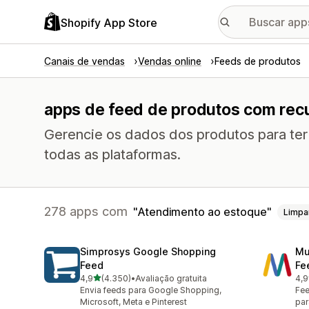
Shopify App Store
Canais de vendas
Vendas online
Feeds de produtos
apps de feed de produtos com rec
Gerencie os dados dos produtos para ter
todas as plataformas.
278 apps com
Atendimento ao estoque
Limpa
Simprosys Google Shopping
Mu
Feed
Fe
de 5 estrelas
4,9
(4.350)
•
Avaliação gratuita
4,9
4350 avaliações ao todo
964
Envia feeds para Google Shopping,
Fee
Microsoft, Meta e Pinterest
par