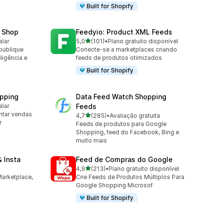
Built for Shopify
 Shop
Feedyio: Product XML Feeds
de 5 estrelas
alar
5,0
(101)
•
Plano gratuito disponível
101 avaliações ao todo
publique
Conecte-se a marketplaces criando
ligência e
feeds de produtos otimizados
Built for Shopify
pping
Data Feed Watch Shopping
alar
Feeds
ntar vendas
de 5 estrelas
4,7
(285)
•
Avaliação gratuita
285 avaliações ao todo
r
Feeds de produtos para Google
Shopping, feed do Facebook, Bing e
muito mais
 Insta
Feed de Compras do Google
de 5 estrelas
4,9
(213)
•
Plano gratuito disponível
213 avaliações ao todo
arketplace,
Crie Feeds de Produtos Múltiplos Para
Google Shopping Microsof
Built for Shopify