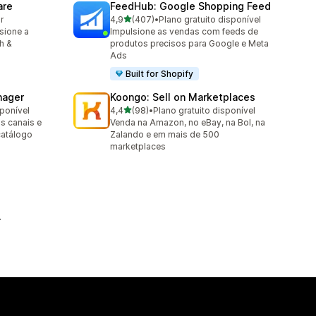
are
FeedHub: Google Shopping Feed
de 5 estrelas
r
4,9
(407)
•
Plano gratuito disponível
407 avaliações ao todo
sione a
Impulsione as vendas com feeds de
h &
produtos precisos para Google e Meta
Ads
Built for Shopify
nager
Koongo: Sell on Marketplaces
de 5 estrelas
sponível
4,4
(98)
•
Plano gratuito disponível
98 avaliações ao todo
s canais e
Venda na Amazon, no eBay, na Bol, na
catálogo
Zalando e em mais de 500
marketplaces