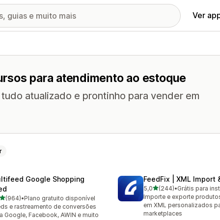
Ver ap
ursos para atendimento ao estoque
 tudo atualizado e prontinho para vender em
r
ltifeed Google Shopping
FeedFix | XML Import 
de 5 estrelas
ed
5,0
(244)
•
Grátis para inst
244 avaliações ao todo
Importe e exporte produt
de 5 estrelas
(964)
•
Plano gratuito disponível
 avaliações ao todo
em XML personalizados p
ds e rastreamento de conversões
marketplaces
a Google, Facebook, AWIN e muito