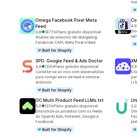
ma
Omega Facebook Pixel Meta
Co
Feed
4,9
28 
Sin
de 5 estrelas
4,8
(877)
•
Plano gratuito disponível
877 avaliações ao todo
tem
Análise de anúncios de retargeting:
Facebook CAPI, Meta Pixel e feed
Built for Shopify
SPD: Google Feed & Ads Doctor
XM
de 5 estrelas
4,9
(35)
•
Plano gratuito disponível
4,9
35 avaliações ao todo
104
Conecte-se ao vivo com especialistas
Cri
para corrigir erros de feed e otimizar
par
anúncios
LLM
Built for Shopify
OC Multi Product Feed LLMs.txt
Un
de 5 estrelas
5,0
(21)
•
Plano gratuito disponível
5,0
21 avaliações ao todo
23 
Sincronize os produtos com os feeds
Oti
do OpenAI Ads, Pinterest, Google e
Fac
Facebook
pla
Built for Shopify