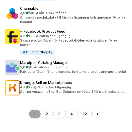
Channable
av 5 stjärnor
3,9
(38)
•
Från $104/månad
38 recensioner totalt
Omvandla produktdata till färdiga listningar och annonser för olika
kanaler
∞ Facebook Product Feed
av 5 stjärnor
4,8
(23)
•
Gratisplan tillgänglig
23 recensioner totalt
Skapa produktflöden för Facebook-flöden och kataloger för e-
handel
Built for Shopify
Marpipe ‑ Catalog Manager
av 5 stjärnor
5,0
(6)
•
Gratisplan tillgänglig
6 recensioner totalt
Publicera flöden för alla kanaler, berika katalogens annonsmaterial
Koongo: Sell on Marketplaces
av 5 stjärnor
4,4
(98)
•
Gratisplan tillgänglig
98 recensioner totalt
Sälj på Amazon, eBay, Bol, Zalando och över 500 marknadsplatser
1
2
3
4
12