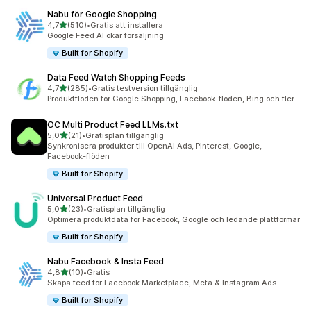
Nabu för Google Shopping
av 5 stjärnor
4,7
(510)
•
Gratis att installera
510 recensioner totalt
Google Feed AI ökar försäljning
Built for Shopify
Data Feed Watch Shopping Feeds
av 5 stjärnor
4,7
(285)
•
Gratis testversion tillgänglig
285 recensioner totalt
Produktflöden för Google Shopping, Facebook-flöden, Bing och fler
OC Multi Product Feed LLMs.txt
av 5 stjärnor
5,0
(21)
•
Gratisplan tillgänglig
21 recensioner totalt
Synkronisera produkter till OpenAI Ads, Pinterest, Google,
Facebook-flöden
Built for Shopify
Universal Product Feed
av 5 stjärnor
5,0
(23)
•
Gratisplan tillgänglig
23 recensioner totalt
Optimera produktdata för Facebook, Google och ledande plattformar
Built for Shopify
Nabu Facebook & Insta Feed
av 5 stjärnor
4,8
(10)
•
Gratis
10 recensioner totalt
Skapa feed för Facebook Marketplace, Meta & Instagram Ads
Built for Shopify