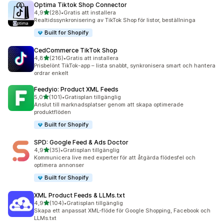
Optima Tiktok Shop Connector
av 5 stjärnor
4,9
(28)
•
Gratis att installera
28 recensioner totalt
Realtidssynkronisering av TikTok Shop för listor, beställninga
Built for Shopify
CedCommerce TikTok Shop
av 5 stjärnor
4,8
(216)
•
Gratis att installera
216 recensioner totalt
Prisbelönt TikTok-app – lista snabbt, synkronisera smart och hantera
ordrar enkelt
Feedyio: Product XML Feeds
av 5 stjärnor
5,0
(101)
•
Gratisplan tillgänglig
101 recensioner totalt
Anslut till marknadsplatser genom att skapa optimerade
produktflöden
Built for Shopify
SPD: Google Feed & Ads Doctor
av 5 stjärnor
4,9
(35)
•
Gratisplan tillgänglig
35 recensioner totalt
Kommunicera live med experter för att åtgärda flödesfel och
optimera annonser
Built for Shopify
XML Product Feeds & LLMs.txt
av 5 stjärnor
4,9
(104)
•
Gratisplan tillgänglig
104 recensioner totalt
Skapa ett anpassat XML-flöde för Google Shopping, Facebook och
LLMs.txt