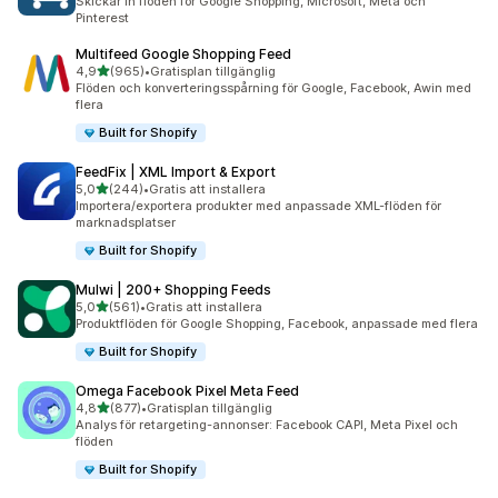
Skickar in flöden för Google Shopping, Microsoft, Meta och
Pinterest
Multifeed Google Shopping Feed
av 5 stjärnor
4,9
(965)
•
Gratisplan tillgänglig
965 recensioner totalt
Flöden och konverteringsspårning för Google, Facebook, Awin med
flera
Built for Shopify
FeedFix | XML Import & Export
av 5 stjärnor
5,0
(244)
•
Gratis att installera
244 recensioner totalt
Importera/exportera produkter med anpassade XML-flöden för
marknadsplatser
Built for Shopify
Mulwi | 200+ Shopping Feeds
av 5 stjärnor
5,0
(561)
•
Gratis att installera
561 recensioner totalt
Produktflöden för Google Shopping, Facebook, anpassade med flera
Built for Shopify
Omega Facebook Pixel Meta Feed
av 5 stjärnor
4,8
(877)
•
Gratisplan tillgänglig
877 recensioner totalt
Analys för retargeting-annonser: Facebook CAPI, Meta Pixel och
flöden
Built for Shopify