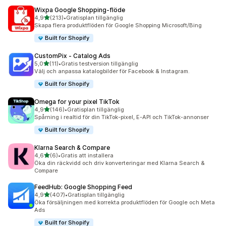
Wixpa Google Shopping‑flöde
av 5 stjärnor
4,9
(213)
•
Gratisplan tillgänglig
213 recensioner totalt
Skapa flera produktflöden för Google Shopping Microsoft/Bing
Built for Shopify
CustomPix ‑ Catalog Ads
av 5 stjärnor
5,0
(11)
•
Gratis testversion tillgänglig
11 recensioner totalt
Välj och anpassa katalogbilder för Facebook & Instagram.
Built for Shopify
Omega for your pixel TikTok
av 5 stjärnor
4,9
(146)
•
Gratisplan tillgänglig
146 recensioner totalt
Spårning i realtid för din TikTok-pixel, E-API och TikTok-annonser
Built for Shopify
Klarna Search & Compare
av 5 stjärnor
4,6
(6)
•
Gratis att installera
6 recensioner totalt
Öka din räckvidd och driv konverteringar med Klarna Search &
Compare
FeedHub: Google Shopping Feed
av 5 stjärnor
4,9
(407)
•
Gratisplan tillgänglig
407 recensioner totalt
Öka försäljningen med korrekta produktflöden för Google och Meta
Ads
Built for Shopify