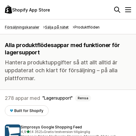
Shopify App Store
Försäljningskanaler
Sälja på nätet
Produktflöden
Alla produktflödesappar med funktioner för
lagersupport
Hantera produktuppgifter så att allt alltid är
uppdaterat och klart för försäljning – på alla
plattformar.
278 appar med
Lagersupport
Rensa
Built for Shopify
Simprosys Google Shopping Feed
av 5 stjärnor
4,9
(4 352)
•
Gratis testversion tillgänglig
4352 recensioner totalt