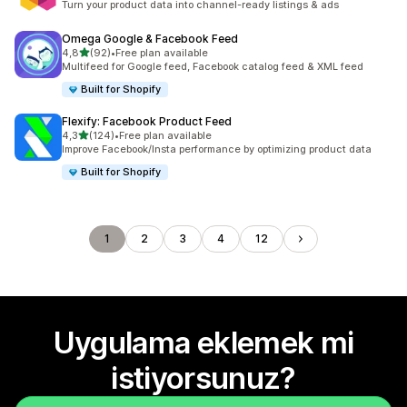
Turn your product data into channel-ready listings & ads
Omega Google & Facebook Feed
5 yıldız üzerinden
4,8
(92)
•
Free plan available
toplam 92 değerlendirme
Multifeed for Google feed, Facebook catalog feed & XML feed
Built for Shopify
Flexify: Facebook Product Feed
5 yıldız üzerinden
4,3
(124)
•
Free plan available
toplam 124 değerlendirme
Improve Facebook/Insta performance by optimizing product data
Built for Shopify
1
2
3
4
12
Uygulama eklemek mi
istiyorsunuz?