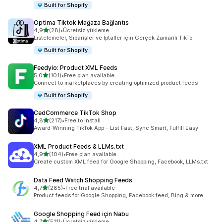
Built for Shopify
Optima Tiktok Mağaza Bağlantıs
5 yıldız üzerinden
4,9
(28)
•
Ücretsiz yükleme
toplam 28 değerlendirme
Listelemeler, Siparişler ve İptaller için Gerçek Zamanlı TikTo
Built for Shopify
Feedyio: Product XML Feeds
5 yıldız üzerinden
5,0
(101)
•
Free plan available
toplam 101 değerlendirme
Connect to marketplaces by creating optimized product feeds
Built for Shopify
CedCommerce TikTok Shop
5 yıldız üzerinden
4,8
(217)
•
Free to install
toplam 217 değerlendirme
Award-Winning TikTok App – List Fast, Sync Smart, Fulfill Easy
XML Product Feeds & LLMs.txt
5 yıldız üzerinden
4,9
(104)
•
Free plan available
toplam 104 değerlendirme
Create custom XML feed for Google Shopping, Facebook, LLMs.txt
Data Feed Watch Shopping Feeds
5 yıldız üzerinden
4,7
(285)
•
Free trial available
toplam 285 değerlendirme
Product feeds for Google Shopping, Facebook feed, Bing & more
Google Shopping Feed için Nabu
5 yıldız üzerinden
4,7
(511)
•
Ücretsiz yükleme