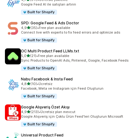
toplam 511 değerlendirme
Google Feed AI ile satışları artırın
Built for Shopify
SPD: Google Feed & Ads Doctor
5 yıldız üzerinden
4,9
(35)
•
Free plan available
toplam 35 değerlendirme
Connect live with experts to fix feed errors and optimize ads
Built for Shopify
OC Multi Product Feed LLMs.txt
5 yıldız üzerinden
5,0
(21)
•
Free plan available
toplam 21 değerlendirme
Sync Products to OpenAI Ads, Pinterest, Google, Facebook Feeds
Built for Shopify
Nabu Facebook & Insta Feed
5 yıldız üzerinden
4,8
(10)
•
Ücretsiz
toplam 10 değerlendirme
Facebook, Meta ve Instagram için Feed Oluşturun
Built for Shopify
Google Alışveriş Özet Akışı
5 yıldız üzerinden
4,9
(213)
•
Ücretsiz plan mevcut
toplam 213 değerlendirme
Google Alışveriş için Çoklu Ürün Feed'leri Oluşturun Microsoft
Built for Shopify
Universal Product Feed