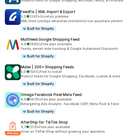
Submits Feed for Google Shopping, Microsoft, Meta, & Pinterest
FeedFix | XML Import & Export
5 yıldız üzerinden
5,0
(245)
•
Ücretsiz yükleme
toplam 245 değerlendirme
XML feed içe/dışa aktararak ürünlerinizi tüm pazarlara yönetin
Built for Shopify
Multifeed Google Shopping Feed
5 yıldız üzerinden
4,9
(965)
•
Free plan available
toplam 965 değerlendirme
Feeds, server-side tracking & Google Automated Discounts
Built for Shopify
Mulwi | 200+ Shopping Feeds
5 yıldız üzerinden
5,0
(561)
•
Free to install
toplam 561 değerlendirme
Product feeds for Google Shopping, Facebook, custom & more
Built for Shopify
Omega Facebook Pixel Meta Feed
5 yıldız üzerinden
4,9
(879)
•
Free plan available
toplam 879 değerlendirme
Retargeting Ads Analytic: Facebook CAPI, Meta Pixel & Feed
Built for Shopify
AfterShip for TikTok Shop
5 yıldız üzerinden
4,7
(313)
•
Free plan available
toplam 313 değerlendirme
Grow on TikTok Shop without growing your operation.