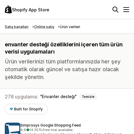
Shopify App Store
Satış kanalları
Online satış
Ürün verileri
envanter desteği özelliklerini içeren tüm ürün
verisi uygulamaları
Ürün verilerinizi tüm platformlarınızda her şey
otomatik olarak güncel ve satışa hazır olacak
şekilde yönetin.
278 uygulama:
Envanter desteği
Temizle
Built for Shopify
Simprosys Google Shopping Feed
5 yıldız üzerinden
4,9
(4.357)
•
Free trial available
toplam 4357 değerlendirme