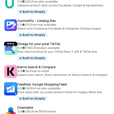
5 yıldız üzerinden
5,0
(23)
•
Free plan available
toplam 23 değerlendirme
Optimize product data across Facebook, Google & top platforms
Built for Shopify
CustomPix ‑ Catalog Ads
5 yıldız üzerinden
5,0
(11)
•
Free trial available
toplam 11 değerlendirme
Select and Customize Facebook & Instagram Catalog Images.
Built for Shopify
Omega for your pixel TikTok
5 yıldız üzerinden
4,9
(146)
•
Free plan available
toplam 146 değerlendirme
Real-time tracking for your TikTok Pixel, E-API & TikTok Ads
Built for Shopify
Klarna Search & Compare
5 yıldız üzerinden
4,6
(6)
•
Free to install
toplam 6 değerlendirme
Expand your reach, drive conversion on Klarna Search & Compare
FeedHub: Google Shopping Feed
5 yıldız üzerinden
4,9
(408)
•
Free plan available
toplam 408 değerlendirme
Drive sales with accurate product feeds for Google, Meta Ads
Built for Shopify
Channable
5 yıldız üzerinden
3,9
(38)
•
From $104/month
toplam 38 değerlendirme