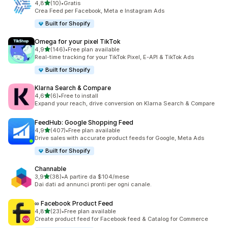
stelle su 5
4,8
(10)
•
Gratis
10 recensioni totali
Crea Feed per Facebook, Meta e Instagram Ads
Built for Shopify
Omega for your pixel TikTok
stelle su 5
4,9
(146)
•
Free plan available
146 recensioni totali
Real-time tracking for your TikTok Pixel, E-API & TikTok Ads
Built for Shopify
Klarna Search & Compare
stelle su 5
4,6
(6)
•
Free to install
6 recensioni totali
Expand your reach, drive conversion on Klarna Search & Compare
FeedHub: Google Shopping Feed
stelle su 5
4,9
(407)
•
Free plan available
407 recensioni totali
Drive sales with accurate product feeds for Google, Meta Ads
Built for Shopify
Channable
stelle su 5
3,9
(38)
•
A partire da $104/mese
38 recensioni totali
Dai dati ad annunci pronti per ogni canale.
∞ Facebook Product Feed
stelle su 5
4,8
(23)
•
Free plan available
23 recensioni totali
Create product feed for Facebook feed & Catalog for Commerce