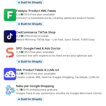
Built for Shopify
Feedyio: Product XML Feeds
stelle su 5
5,0
(101)
•
Free plan available
101 recensioni totali
Connect to marketplaces by creating optimized product feeds
Built for Shopify
CedCommerce TikTok Shop
stelle su 5
4,8
(216)
•
Free to install
216 recensioni totali
Award-Winning TikTok App – List Fast, Sync Smart, Fulfill Easy
SPD: Google Feed & Ads Doctor
stelle su 5
4,9
(35)
•
Free plan available
35 recensioni totali
Connect live with experts to fix feed errors and optimize ads
Built for Shopify
XML Product Feeds & LLMs.txt
stelle su 5
4,9
(104)
•
Free plan available
104 recensioni totali
Create custom XML feed for Google Shopping, Facebook, LLMs.txt
Nabu per Google Shopping
stelle su 5
4,7
(511)
•
Installazione gratuita
511 recensioni totali
Google Feed AI per aumentare vendite da Google Merchant Center
Built for Shopify