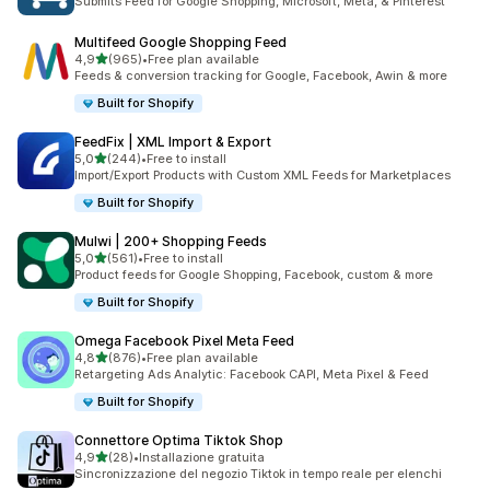
Submits Feed for Google Shopping, Microsoft, Meta, & Pinterest
Multifeed Google Shopping Feed
stelle su 5
4,9
(965)
•
Free plan available
965 recensioni totali
Feeds & conversion tracking for Google, Facebook, Awin & more
Built for Shopify
FeedFix | XML Import & Export
stelle su 5
5,0
(244)
•
Free to install
244 recensioni totali
Import/Export Products with Custom XML Feeds for Marketplaces
Built for Shopify
Mulwi | 200+ Shopping Feeds
stelle su 5
5,0
(561)
•
Free to install
561 recensioni totali
Product feeds for Google Shopping, Facebook, custom & more
Built for Shopify
Omega Facebook Pixel Meta Feed
stelle su 5
4,8
(876)
•
Free plan available
876 recensioni totali
Retargeting Ads Analytic: Facebook CAPI, Meta Pixel & Feed
Built for Shopify
Connettore Optima Tiktok Shop
stelle su 5
4,9
(28)
•
Installazione gratuita
28 recensioni totali
Sincronizzazione del negozio Tiktok in tempo reale per elenchi