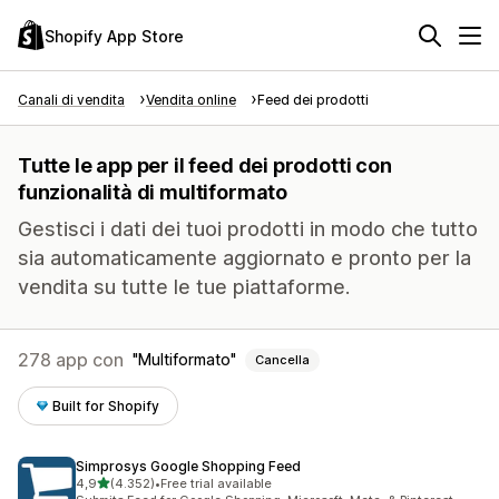
Shopify App Store
Canali di vendita
Vendita online
Feed dei prodotti
Tutte le app per il feed dei prodotti con
funzionalità di multiformato
Gestisci i dati dei tuoi prodotti in modo che tutto
sia automaticamente aggiornato e pronto per la
vendita su tutte le tue piattaforme.
278 app con
Multiformato
Cancella
Built for Shopify
Simprosys Google Shopping Feed
stelle su 5
4,9
(4.352)
•
Free trial available
4352 recensioni totali