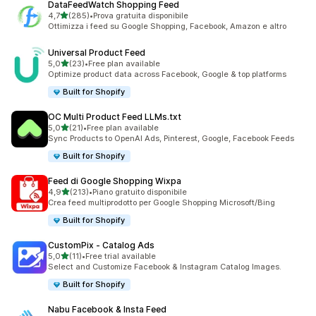
DataFeedWatch Shopping Feed
stelle su 5
4,7
(285)
•
Prova gratuita disponibile
285 recensioni totali
Ottimizza i feed su Google Shopping, Facebook, Amazon e altro
Universal Product Feed
stelle su 5
5,0
(23)
•
Free plan available
23 recensioni totali
Optimize product data across Facebook, Google & top platforms
Built for Shopify
OC Multi Product Feed LLMs.txt
stelle su 5
5,0
(21)
•
Free plan available
21 recensioni totali
Sync Products to OpenAI Ads, Pinterest, Google, Facebook Feeds
Built for Shopify
Feed di Google Shopping Wixpa
stelle su 5
4,9
(213)
•
Piano gratuito disponibile
213 recensioni totali
Crea feed multiprodotto per Google Shopping Microsoft/Bing
Built for Shopify
CustomPix ‑ Catalog Ads
stelle su 5
5,0
(11)
•
Free trial available
11 recensioni totali
Select and Customize Facebook & Instagram Catalog Images.
Built for Shopify
Nabu Facebook & Insta Feed