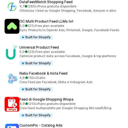
DataFeedWatch Shopping Feed
stelle su 5
4,7
(285)
•
Prova gratuita disponibile
285 recensioni totali
Ottimizza i feed su Google Shopping, Facebook, Amazon e altro
OC Multi Product Feed LLMs.txt
stelle su 5
5,0
(21)
•
Free plan available
21 recensioni totali
Sync Products to OpenAI Ads, Pinterest, Google, Facebook Feeds
Built for Shopify
Universal Product Feed
stelle su 5
5,0
(23)
•
Free plan available
23 recensioni totali
Optimize product data across Facebook, Google & top platforms
Built for Shopify
Nabu Facebook & Insta Feed
stelle su 5
4,8
(10)
•
Gratis
10 recensioni totali
Crea Feed per Facebook, Meta e Instagram Ads
Built for Shopify
Feed di Google Shopping Wixpa
stelle su 5
4,9
(213)
•
Piano gratuito disponibile
213 recensioni totali
Crea feed multiprodotto per Google Shopping Microsoft/Bing
Built for Shopify
CustomPix ‑ Catalog Ads