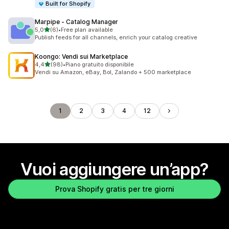
Built for Shopify
Marpipe ‑ Catalog Manager
stelle su 5
5,0
(6)
•
Free plan available
6 recensioni totali
Publish feeds for all channels, enrich your catalog creative
Koongo: Vendi sui Marketplace
stelle su 5
4,4
(98)
•
Piano gratuito disponibile
98 recensioni totali
Vendi su Amazon, eBay, Bol, Zalando + 500 marketplace
1
2
3
4
12
Vuoi aggiungere un’app?
Prova Shopify gratis per tre giorni