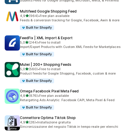
Submits Feed for Google Shopping, Microsoft, Meta, & Pinterest
Multifeed Google Shopping Feed
stelle su 5
4,9
(964)
•
Free plan available
964 recensioni totali
Feeds & conversion tracking for Google, Facebook, Awin & more
Built for Shopify
FeedFix | XML Import & Export
stelle su 5
5,0
(244)
•
Free to install
244 recensioni totali
Import/Export Products with Custom XML Feeds for Marketplaces
Built for Shopify
Mulwi | 200+ Shopping Feeds
stelle su 5
5,0
(560)
•
Free to install
560 recensioni totali
Product feeds for Google Shopping, Facebook, custom & more
Built for Shopify
Omega Facebook Pixel Meta Feed
stelle su 5
4,8
(876)
•
Free plan available
876 recensioni totali
Retargeting Ads Analytic: Facebook CAPI, Meta Pixel & Feed
Built for Shopify
Connettore Optima Tiktok Shop
stelle su 5
4,9
(28)
•
Installazione gratuita
28 recensioni totali
Sincronizzazione del negozio Tiktok in tempo reale per elenchi