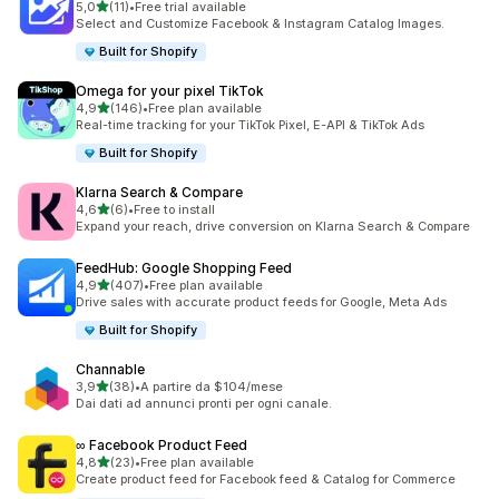
stelle su 5
5,0
(11)
•
Free trial available
11 recensioni totali
Select and Customize Facebook & Instagram Catalog Images.
Built for Shopify
Omega for your pixel TikTok
stelle su 5
4,9
(146)
•
Free plan available
146 recensioni totali
Real-time tracking for your TikTok Pixel, E-API & TikTok Ads
Built for Shopify
Klarna Search & Compare
stelle su 5
4,6
(6)
•
Free to install
6 recensioni totali
Expand your reach, drive conversion on Klarna Search & Compare
FeedHub: Google Shopping Feed
stelle su 5
4,9
(407)
•
Free plan available
407 recensioni totali
Drive sales with accurate product feeds for Google, Meta Ads
Built for Shopify
Channable
stelle su 5
3,9
(38)
•
A partire da $104/mese
38 recensioni totali
Dai dati ad annunci pronti per ogni canale.
∞ Facebook Product Feed
stelle su 5
4,8
(23)
•
Free plan available
23 recensioni totali
Create product feed for Facebook feed & Catalog for Commerce