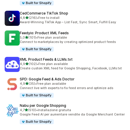
Built for Shopify
CedCommerce TikTok Shop
stelle su 5
4,8
(216)
•
Free to install
216 recensioni totali
Award-Winning TikTok App – List Fast, Sync Smart, Fulfill Easy
Feedyio: Product XML Feeds
stelle su 5
5,0
(101)
•
Free plan available
101 recensioni totali
Connect to marketplaces by creating optimized product feeds
Built for Shopify
XML Product Feeds & LLMs.txt
stelle su 5
4,9
(102)
•
Free plan available
102 recensioni totali
Create custom XML feed for Google Shopping, Facebook, LLMs.txt
SPD: Google Feed & Ads Doctor
stelle su 5
4,9
(35)
•
Free plan available
35 recensioni totali
Connect live with experts to fix feed errors and optimize ads
Built for Shopify
Nabu per Google Shopping
stelle su 5
4,7
(510)
•
Installazione gratuita
510 recensioni totali
Google Feed AI per aumentare vendite da Google Merchant Center
Built for Shopify