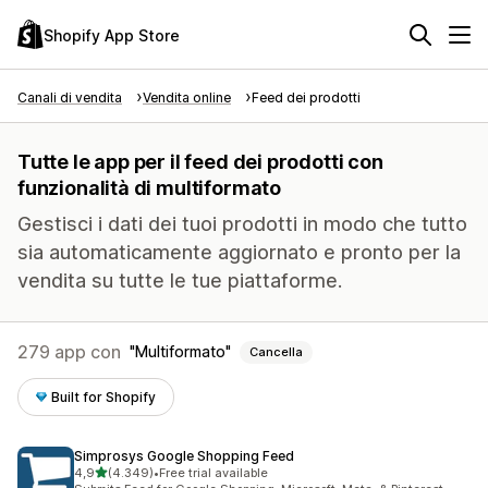
Shopify App Store
Canali di vendita
Vendita online
Feed dei prodotti
Tutte le app per il feed dei prodotti con
funzionalità di multiformato
Gestisci i dati dei tuoi prodotti in modo che tutto
sia automaticamente aggiornato e pronto per la
vendita su tutte le tue piattaforme.
279 app con
Multiformato
Cancella
Built for Shopify
Simprosys Google Shopping Feed
stelle su 5
4,9
(4.349)
•
Free trial available
4349 recensioni totali